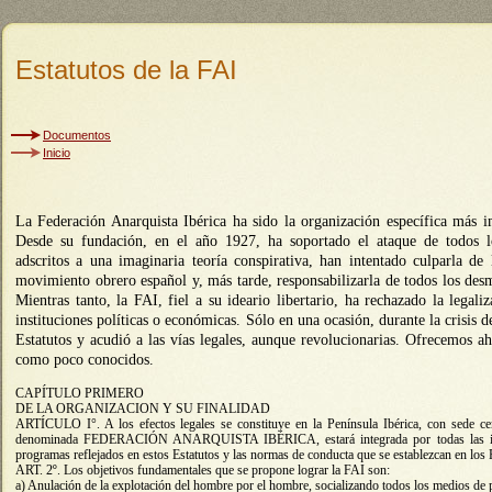
Estatutos de la FAI
Documentos
Inicio
La Federación Anarquista Ibérica ha sido la organización específica más 
Desde su fundación, en el año 1927, ha soportado el ataque de todos 
adscritos a una imaginaria teoría conspirativa, han intentado culparla de
movimiento obrero español y, más tarde, responsabilizarla de todos los des
Mientras tanto, la FAI, fiel a su ideario libertario, ha rechazado la legali
instituciones políticas o económicas. Sólo en una ocasión, durante la crisis d
Estatutos y acudió a las vías legales, aunque revolucionarias. Ofrecemos aho
como poco conocidos.
CAPÍTULO PRIMERO
DE LA ORGANIZACION Y SU FINALIDAD
ARTÍCULO I°. A los efectos legales se constituye en la Península Ibérica, con sede ce
denominada FEDERACIÓN ANARQUISTA IBÉRICA, estará integrada por todas las indiv
programas reflejados en estos Estatutos y las normas de conducta que se establezcan en los
ART. 2º. Los objetivos fundamentales que se propone lograr la FAI son:
a) Anulación de la explotación del hombre por el hombre, socializando todos los medios de 