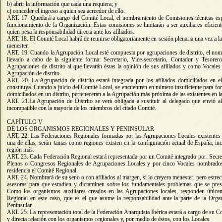
b) abrir la información que cada una requiera; y
c) conceder el ingreso a quien sea acreedor de ello.
ART. 17. Quedará a cargo del Comité Local, el nombramiento de Comisiones técnicas espec
funcionamiento de la Organización. Estas comisiones se limitarán a ser auxiliares eficie
quien pesa la responsabilidad directa ante los afiliados.
ART. 18. EI Comité Local habrá de reunirse obligatoriamente en sesión plenaria una vez a 
menester.
ART. 19. Cuando la Agrupación Local esté compuesta por agrupaciones de distrito, el no
llevado a cabo de la siguiente forma: Secretario, Vice-secretario, Contador y Tesore
Agrupaciones de distrito al que llevarán éstas la opinión de sus afiliados y como Vocales
Agrupación de distrito.
ART. 20. La Agrupación de distrito estará integrada por los afiliados domiciliados en e
constituya. Cuando a juicio del Comité Local, se encuentren en número insuficiente para fo
domiciliados en un distrito, pertenecerán a la Agrupación más próxima de las existentes en l
ART. 21.La Agrupación de Distrito se verá obligada a sustituir al delegado que envió al
incompatible con la mayoría de los miembros del citado Comité.
CAPÍTULO V
DE LOS ORGANISMOS REGIONALES Y PENINSULAR
ART. 22. Las Federaciones Regionales formadas por las Agrupaciones Locales existentes 
una de ellas, serán tantas como regiones existen en la configuración actual de España, 
región más.
ART. 23. Cada Federación Regional estará representada por un Comité integrado por: Secr
Plenos o Congresos Regionales de Agrupaciones Locales y por cinco Vocales nombrados
residencia el Comité Regional.
ART. 24. Nombrará de su seno o con afiliados al margen, si lo creyera menester, pero estr
asesoras para que estudien y dictaminen sobre los fundamentales problemas que se prese
Como los organismos auxiliares creados en las Agrupaciones locales, responden única
Regional en este caso, que es el que asume la responsabilidad ante la parte de la Orga
Peninsular.
ART. 25. La representación total de la Federación Anarquista Ibérica estará a cargo de su 
y directa relación con los organismos regionales y, por medio de éstos, con los Locales.