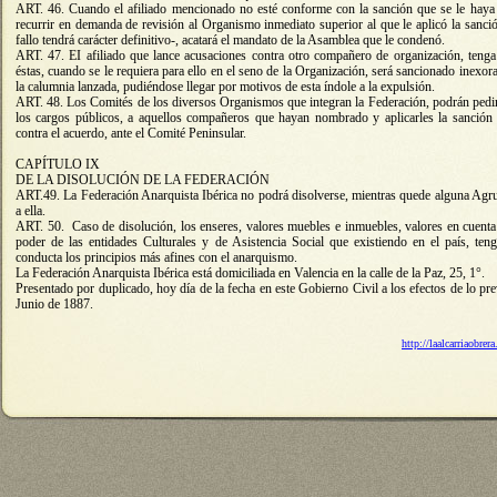
ART. 46. Cuando el afiliado mencionado no esté conforme con la sanción que se le haya i
recurrir en demanda de revisión al Organismo inmediato superior al que le aplicó la sanción
fallo tendrá carácter definitivo-, acatará el mandato de la Asamblea que le condenó.
ART. 47. EI afiliado que lance acusaciones contra otro compañero de organización, tenga
éstas, cuando se le requiera para ello en el seno de la Organización, será sancionado inexo
la calumnia lanzada, pudiéndose llegar por motivos de esta índole a la expulsión.
ART. 48. Los Comités de los diversos Organismos que integran la Federación, podrán pedi
los cargos públicos, a aquellos compañeros que hayan nombrado y aplicarles la sanción o
contra el acuerdo, ante el Comité Peninsular.
CAPÍTULO IX
DE LA DISOLUCIÓN DE LA FEDERACIÓN
ART.49. La Federación Anarquista Ibérica no podrá disolverse, mientras quede alguna Agr
a ella.
ART. 50. Caso de disolución, los enseres, valores muebles e inmuebles, valores en cuenta 
poder de las entidades Culturales y de Asistencia Social que existiendo en el país, t
conducta los principios más afines con el anarquismo.
La Federación Anarquista Ibérica está domiciliada en Valencia en la calle de la Paz, 25, 1°.
Presentado por duplicado, hoy día de la fecha en este Gobierno Civil a los efectos de lo pr
Junio de 1887.
http://laalcarriaobre