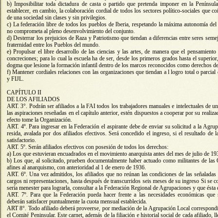
b) Imposibilitar toda dictadura de casta o partido que pretenda imponer en la Península I
establecer, en cambio, la colaboración cordial de todos los sectores político-sociales que c
de una sociedad sin clases y sin privilegios.
c) La federación libre de todos los pueblos de Iberia, respetando la máxima autonomía d
no comprometa al pleno desenvolvimiento del conjunto.
d) Desterrar los prejuicios de Raza y Patriotismo que tiendan a diferencias entre seres semeja
fraternidad entre los Pueblos del mundo.
e) Propulsar el libre desarrollo de las ciencias y las artes, de manera que el pensamien
concreciones; para lo cual la escuela ha de ser, desde los primeros grados hasta el superior,
dogma que lesione la formación infantil dentro de los marcos reconocidos como derechos de
f) Mantener cordiales relaciones con las organizaciones que tiendan a l logro total o parcial
y FIJL.
CAPÍTULO II
DE LOS AFILIADOS
ART. 3°. Podrán ser afiliados a la FAI todos los trabajadores manuales e intelectuales de u
las aspiraciones reseñadas en el capítulo anterior, estén dispuestos a cooperar por su realiza
efecto tome la Organización.
ART. 4º. Para ingresar en la Federación el aspirante debe de enviar su solicitud a la Agru
resida, avalada por dos afiliados efectivos. Será concedido el ingreso, si el resultado de
satisfactorio.
ART. 5º. Serán afiliados efectivos con posesión de todos los derechos:
a) Los que estuvieran encuadrados en el movimiento anarquista antes del mes de julio de 19
b) Los que, al solicitado, prueben documentalmente haber actuado como militantes de las Or
afines al anarquismo, con anterioridad al 1 de enero de 1936.
ART. 6º. Una vez admitidos, los afiliados que no reúnan las condiciones de las señaladas e
cargos ni representaciones, hasta después de transcurridos seis meses de su ingreso Si se c
sería menester para lograrla, consultar a la Federación Regional de Agrupaciones y que ésta 
ART. 7º. Para que la Federación pueda hacer frente a las necesidades económicas que su
deberán satisfacer puntualmente la cuota mensual establecida.
ART 8°. Todo afiliado deberá proveerse, por mediación de la Agrupación Local correspondie
el Comité Peninsular. Este carnet, además de la filiación e historial social de cada afiliado, 