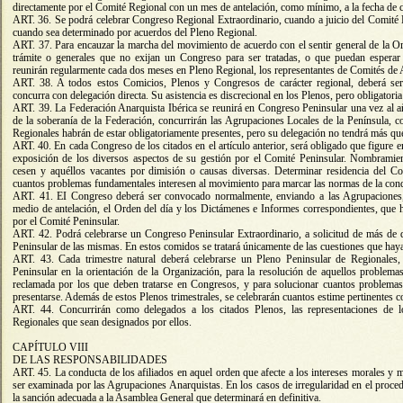
directamente por el Comité Regional con un mes de antelación, como mínimo, a la fecha de c
ART. 36. Se podrá celebrar Congreso Regional Extraordinario, cuando a juicio del Comité R
cuando sea determinado por acuerdos del Pleno Regional.
ART. 37. Para encauzar la marcha del movimiento de acuerdo con el sentir general de la Or
trámite o generales que no exijan un Congreso para ser tratadas, o que puedan esperar 
reunirán regularmente cada dos meses en Pleno Regional, los representantes de Comités de
ART. 38. A todos estos Comicios, Plenos y Congresos de carácter regional, deberá ser
concurra con delegación directa. Su asistencia es discrecional en los Plenos, pero obligatori
ART. 39. La Federación Anarquista Ibérica se reunirá en Congreso Peninsular una vez al 
de la soberanía de la Federación, concurrirán las Agrupaciones Locales de la Península, c
Regionales habrán de estar obligatoriamente presentes, pero su delegación no tendrá más que
ART. 40. En cada Congreso de los citados en el artículo anterior, será obligado que figure e
exposición de los diversos aspectos de su gestión por el Comité Peninsular. Nombramie
cesen y aquéllos vacantes por dimisión o causas diversas. Determinar residencia del Com
cuantos problemas fundamentales interesen al movimiento para marcar las normas de la cond
ART. 41. EI Congreso deberá ser convocado normalmente, enviando a las Agrupaciones
medio de antelación, el Orden del día y los Dictámenes e Informes correspondientes, que 
por el Comité Peninsular.
ART. 42. Podrá celebrarse un Congreso Peninsular Extraordinario, a solicitud de más de 
Peninsular de las mismas. En estos comidos se tratará únicamente de las cuestiones que hay
ART. 43. Cada trimestre natural deberá celebrarse un Pleno Peninsular de Regionales,
Peninsular en la orientación de la Organización, para la resolución de aquellos problema
reclamada por los que deben tratarse en Congresos, y para solucionar cuantos problemas
presentarse. Además de estos Plenos trimestrales, se celebrarán cuantos estime pertinentes 
ART. 44. Concurrirán como delegados a los citados Plenos, las representaciones de 
Regionales que sean designados por ellos.
CAPÍTULO VIII
DE LAS RESPONSABILIDADES
ART. 45. La conducta de los afiliados en aquel orden que afecte a los intereses morales y m
ser examinada por las Agrupaciones Anarquistas. En los casos de irregularidad en el proce
la sanción adecuada a la Asamblea General que determinará en definitiva.