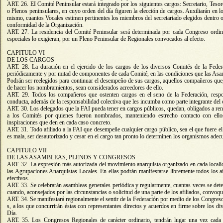
ART. 26. EI Comité Peninsular estará integrado por los siguientes cargos: Secretario, Te
o Plenos peninsulares, en cuyo orden del día figuren la elección de cargos. Auxiliarán en l
mismo, cuantos Vocales estimen pertinentes los miembros del secretariado elegidos dentro o f
conformidad de la Organización.
ART. 27. La residencia del Comité Peninsular será determinada por cada Congreso ordinar
especiales lo exigieran, por un Pleno Peninsular de Regionales convocados al efecto.
CAPITULO VI
DE LOS CARGOS
ART. 28. La duración en el ejercido de los cargos de los diversos Comités de la Feder
periódicamente y por mitad de componentes de cada Comité, en las condiciones que las Asa
Podrán ser reelegidos para continuar el desempeño de sus cargos, aquellos compañeros que,
de hacer los nombramientos, sean considerados acreedores de ello.
ART. 29. Todos los compañeros que ostenten cargos en el seno de la Federación, resp
conducta, además de la responsabilidad colectiva que les incumba como parte integrante del
ART. 30. Los delegados que la FAI pueda tener en cargos públicos, quedan, obligados a ren
a los Comités por quienes fueron nombrados, manteniendo estrecho contacto con ell
inspiraciones que den en cada caso concreto.
ART. 31. Todo afiliado a la FAI que desempeñe cualquier cargo público, sea el que fuere el
es mala, ser desautorizado y cesar en el cargo tan pronto lo determinen los organismos adec
CAPITULO VII
DE LAS ASAMBLEAS, PLENOS Y CONGRESOS
ART. 32. La expresión más autorizada del movimiento anarquista organizado en cada locali
las Agrupaciones Anarquistas Locales. En ellas podrán manifestarse libremente todos los a
efectivos.
ART. 33. Se celebrarán asambleas generales periódica y regularmente, cuantas veces se det
cuando, aconsejados por las circunstancias o solicitud de una parte de los afiliados, convoq
ART. 34. Se manifestará regionalmente el sentir de la Federación por medio de los Congre
s, a los que concurrirán éstas con representantes directos y acuerdos en firme sobre los d
Día.
ART. 35. Los Congresos Regionales de carácter ordinario, tendrán lugar una vez cada