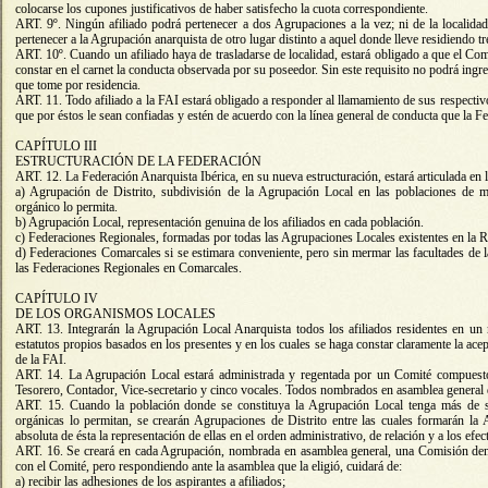
colocarse los cupones justificativos de haber satisfecho la cuota correspondiente.
ART. 9º. Ningún afiliado podrá pertenecer a dos Agrupaciones a la vez; ni de la localida
pertenecer a la Agrupación anarquista de otro lugar distinto a aquel donde lleve residiendo
ART. 10º. Cuando un afiliado haya de trasladarse de localidad, estará obligado a que el Co
constar en el carnet la conducta observada por su poseedor. Sin este requisito no podrá ingr
que tome por residencia.
ART. 11. Todo afiliado a la FAI estará obligado a responder al llamamiento de sus respect
que por éstos le sean confiadas y estén de acuerdo con la línea general de conducta que la Fe
CAPÍTULO III
ESTRUCTURACIÓN DE LA FEDERACIÓN
ART. 12. La Federación Anarquista Ibérica, en su nueva estructuración, estará articulada en 
a) Agrupación de Distrito, subdivisión de la Agrupación Local en las poblaciones de m
orgánico lo permita.
b) Agrupación Local, representación genuina de los afiliados en cada población.
c) Federaciones Regionales, formadas por todas las Agrupaciones Locales existentes en la 
d) Federaciones Comarcales si se estimara conveniente, pero sin mermar las facultades de 
las Federaciones Regionales en Comarcales.
CAPÍTULO IV
DE LOS ORGANISMOS LOCALES
ART. 13. Integrarán la Agrupación Local Anarquista todos los afiliados residentes en un
estatutos propios basados en los presentes y en los cuales se haga constar claramente la ace
de la FAI.
ART. 14. La Agrupación Local estará administrada y regentada por un Comité compuesto 
Tesorero, Contador, Vice-secretario y cinco vocales. Todos nombrados en asamblea general 
ART. 15. Cuando la población donde se constituya la Agrupación Local tenga más de ses
orgánicas lo permitan, se crearán Agrupaciones de Distrito entre las cuales formarán la
absoluta de ésta la representación de ellas en el orden administrativo, de relación y a los efe
ART. 16. Se creará en cada Agrupación, nombrada en asamblea general, una Comisión de
con el Comité, pero respondiendo ante la asamblea que la eligió, cuidará de:
a) recibir las adhesiones de los aspirantes a afiliados;