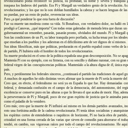
revolucionario podía reconocer su justicia, su probidad, su noble y severa y tranquila 
traspasa los linderos del partido. Era Pí y Margall un verdadero genio de la revolución. Así
revolucionarios; y los que no lo son doblan humillados la cabeza y se hacen lenguas de la
no puedan, por un resto de pudor, reverenciar sus ideas.
Pero ¿a qué ponderar lo que esta fuera de discusión?
Fue su muerte tan modesta como su vida. Si Bonafoux, con verdadero dolor, no halló en la
prodigó a Canovas, ¿qué importa? Con todas estas galeradas de menuda letra que duran un d
gubernamental un renombre, pasarán, pasarán pronto, olvidados del mundo. Pí y Margall 
Son las condiciones de un Pí, su labor tranquila pero porfiada, su lucha tenaz por los ideales,
que enseñan a los pueblos y los adiestran en el dificilísimo arte de ser dignos de sí mismos.
Sus ideas filosóficas, más que políticas, perdurarán en el pueblo español como verbo de l
de partido, Pí hubiera sido el hombre de todos los revolucionarios.
Su muerte producirá en el seno de la política española una gran descomposición. No se apaga
Mantenía Pí con su ejemplo, con su firmeza, con su sencillo y diáfano razonar, con su gran c
federal virgen de las concupiscencias políticas. Manteníalo a la altura digna de él, única esp
país.
Pero, y perdónenme los federales sinceros, ¿continuará el partido las tradiciones de aquel 
A muchos de aquellos he oído distintas veces afirmar que la muerte de Pí sería la muerte del 
Creo que, en efecto, el federalismo no será ya en España lo que fue. Hay demasiadas conc
federal, y demasiada confusión en el campo de la democracia, del autonomismo, del regio
excelencia se conserve puro en las alturas a que lo llevara el que acaba de morir. Hay, adem
la perseverancia de Pí y Margall, poco de ese gran espíritu de justicia que le animaba par
como el paladín de lo venidero.
Creo más; creo que la muerte de Pí influirá así mismo en los demás partidos avanzados, in
roto una fortísima anilla de la cadena revolucionaria. Pí tenía ideas socialistas y anarquis
los espíritus cortos de entendederas o raquíticos de horizonte, Pí no hacía obra de partido
cristalizó en una forma cerrada de las varias que sirven de comodín para ahorrarse el traba
tendió, en cambio, sus vigorosas raíces por todo el campo del revolucionarismo. He aquí 