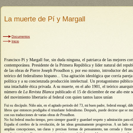
La muerte de Pí y Margall
Documentos
Inicio
Francisco Pí y Margall fue, sin duda ninguna, el patriarca de las mejores corr
contemporánea. Presidente de la Primera República y líder natural del republ
de las obras de Pierre Joseph Proudhon y, por eso mismo, introductor del an
teórico del federalismo hispano... Una agitación ideológica que corría pareja 
política y a su concienzuda producción intelectual. Un protagonismo público
una intachable ética privada. A su muerte, en el año 1901, el teórico anarqui
número de
La Revista Blanca
publicado el 15 de diciembre de ese año este 
del movimiento libertario al federal con quien tantos lazos unían
Fui su discípulo. Niño aún, en el agitado periodo del 73, mi buen padre, federal enragé, dáb
libros que entonces prodigaba el triunfante federalismo. Después, puede decirse que se mo
con sus traducciones de varias obras de Proudhon.
No fui federal mucho tiempo, pero siempre guardé y guardaré respeto y admiración para e
España el cerebro de la revolución, de las ideas genuinamente progresivas. A un lado sus
amplias concepciones, tan claras y precisas formas de pensamiento, tan cerrada y firm