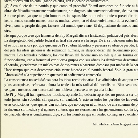
ideas nuevas aún no comulgando en ellas, con el debido encasillamiento.
¿Qué era el jefe de un partido y que como tal procedía? En mil ocasiones no fue jefe ni
obras de filosofía puramente revolucionaria, sin dogmas, sin convencionalismos, de una sin
Sin que piense yo que ningún hombre es indispensable, no puedo ni quiero prescindir de
instrumentos cuando menos, actores muchas veces, en el desenvolvimiento de la evoluci
viven, son, al propio tiempo, factores del mundo que viene. El dogmatismo del medio amb
otro.
He aquí porque creo que la muerte de Pí y Margall alterará la situación política del país afe
La disgregación del partido federal es fatal a la corta o a la larga. De él se nutrieron antes l
él se nutrirán ahora por que quedará de Pí su obra filosófica y perecerá su obra de partido. 
del jefe las ideas generosas de redención humana, se desprenderán del federalismo polít
madura. Los federales políticos, los que llevan del federalismo no más que las formas e
funcionalismo, irán a formar tal vez nuevos grupos con sus afines los demócratas descentral
el partido, y tendremos un núcleo mas de aspirantes a hacernos dichosos por medio de la pan
Hace tiempo que esta descomposición viene hincada en el partido federal. Solo la gran au
Ahora saldrá a la superficie sin que nada ni nadie pueda contenerla.
La consecuencia no será dañosa para las ideas revolucionarias. Las afinidades de antiguo rev
y los anarquistas, reforzaran ahora la tendencia más radical del socialismo. Bien venidos
vengan a nosotros con sinceridad, con nobleza, perseverantes para la lucha.
De Pí y Margall han aprendido muchos, aprenderán, deberán aprender no pocos a ser dig
todo justos, sin soberbia, sin aparato, sin vanidad. Y esto en todos los partidos de la revol
estas condiciones, que apenas dan nombre, que no ocupan ni un tercio de una columna de pe
la alabanza sin medida y el aplauso sin tasa, que no atormentan a las generaciones con la log
de plazuela, de esas condiciones, digo, son los hombres que en verdad consagran su existenc
http://laalcarriaobrera.blogspot.co