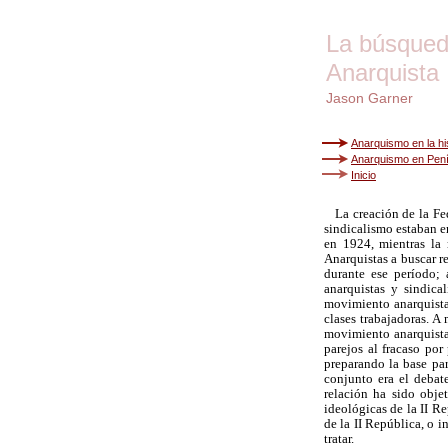
La búsqueda
Anarquista 
Jason Garner
Anarquismo en la hi
Anarquismo en Pení
Inicio
La creación de la Fed
sindicalismo estaban e
en 1924, mientras la 
Anarquistas a buscar r
durante ese período;
anarquistas y sindica
movimiento anarquista 
clases trabajadoras. A
movimiento anarquista.
parejos al fracaso por
preparando la base par
conjunto era el debate
relación ha sido obje
ideológicas de la II R
de la II República, o i
tratar.