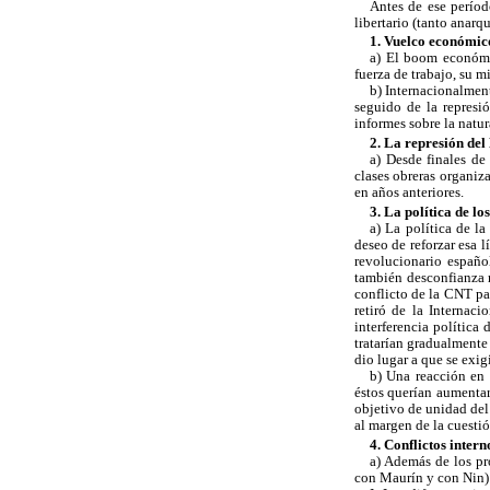
Antes de ese períod
libertario (tanto anar
1. Vuelco económic
a) El boom económic
fuerza de trabajo, su mi
b) Internacionalmen
seguido de la represi
informes sobre la natu
2. La represión del
a) Desde finales de
clases obreras organiza
en años anteriores.
3. La política de l
a) La política de l
deseo de reforzar esa 
revolucionario españo
también desconfianza m
conflicto de la CNT pa
retiró de la Internac
interferencia política
tratarían gradualmente
dio lugar a que se exig
b) Una reacción en c
éstos querían aumentar
objetivo de unidad del 
al margen de la cuestió
4. Conflictos intern
a) Además de los pr
con Maurín y con Nin) 