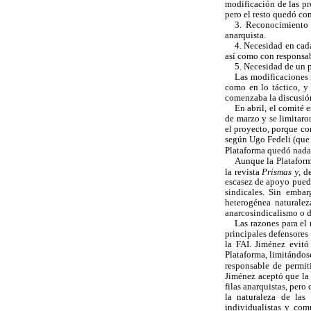
modificación de las pr
pero el resto quedó co
3. Reconocimiento 
anarquista.
4. Necesidad en cada
así como con responsab
5. Necesidad de un p
Las modificaciones 
como en lo táctico, y
comenzaba la discusión 
En abril, el comité 
de marzo y se limitaron
el proyecto, porque con
según Ugo Fedeli (que 
Plataforma quedó nada 
Aunque la Plataforma
la revista
Prismas
y, d
escasez de apoyo pued
sindicales. Sin embar
heterogénea naturale
anarcosindicalismo o 
Las razones para el
principales defensore
la FAI. Jiménez evitó
Plataforma, limitándose
responsable de permiti
Jiménez aceptó que la 
filas anarquistas, per
la naturaleza de las
individualistas y com