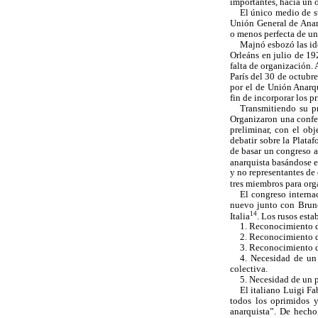
importantes, hacia un 
El único medio de su
Unión General de Anarqu
o menos perfecta de 
Majnó esbozó las id
Orleáns en julio de 19
falta de organización. 
París del 30 de octubr
por el de Unión Anarq
fin de incorporar los p
Transmitiendo su pr
Organizaron una confer
preliminar, con el ob
debatir sobre la Plata
de basar un congreso a
anarquista basándose e
y no representantes de
tres miembros para org
El congreso interna
nuevo junto con Bruno
14
Italia
. Los rusos esta
1. Reconocimiento de
2. Reconocimiento 
3. Reconocimiento d
4. Necesidad de un 
colectiva.
5. Necesidad de un p
El italiano Luigi F
todos los oprimidos y
anarquista”. De hecho,