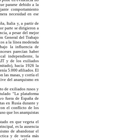
ue pararse debido a la
ejante comportamiento
imera necesidad en ese
, Italia y, a partir de
r parte se dirigieron a
ncia, a pesar del mejor
ión General del Trabajo
os a la línea moderada
bajo la influencia de
anceses parecían haber
cal independiente, la
AIT y de los exiliados
mitado), hacia 1926 la
nía 5.000 afiliados. El
n las masas, y corría el
clive del anarquismo en
to de exiliados rusos y
itulado “La plataforma
ivo fuera de España de
stas en Rusia durante y
on el conflicto de los
puso que los anarquistas
estado en que vegeta el
incipal, es la ausencia
quismo de abandonar el
áctica y de teoría más
11