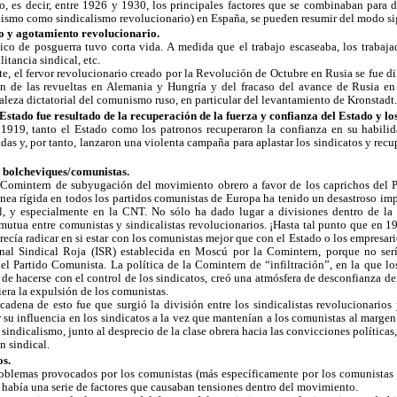
o, es decir, entre 1926 y 1930, los principales factores que se combinaban para 
quismo como sindicalismo revolucionario) en España, se pueden resumir del modo si
o y agotamiento revolucionario.
o de posguerra tuvo corta vida. A medida que el trabajo escaseaba, los trabaja
litancia sindical, etc.
te, el fervor revolucionario creado por la Revolución de Octubre en Rusia se fue 
ón de las revueltas en Alemania y Hungría y del fracaso del avance de Rusia en
raleza dictatorial del comunismo ruso, en particular del levantamiento de Kronstadt.
 Estado fue resultado de la recuperación de la fuerza y confianza del Estado y lo
 1919, tanto el Estado como los patronos recuperaron la confianza en su habilida
das y, por tanto, lanzaron una violenta campaña para aplastar los sindicatos y recu
os bolcheviques/comunistas.
a Comintern de subyugación del movimiento obrero a favor de los caprichos del 
línea rígida en todos los partidos comunistas de Europa ha tenido un desastroso i
l, y especialmente en la CNT. No sólo ha dado lugar a divisiones dentro de la c
utua entre comunistas y sindicalistas revolucionarios. ¡Hasta tal punto que en 1
recía radicar en si estar con los comunistas mejor que con el Estado o los empresar
ional Sindical Roja (ISR) establecida en Moscú por la Comintern, porque no ser
 del Partido Comunista. La política de la Comintern de “infiltración”, en la que l
 de hacerse con el control de los sindicatos, creó una atmósfera de desconfianza d
iera la expulsión de los comunistas.
adena de esto fue que surgió la división entre los sindicalistas revolucionarios 
 su influencia en los sindicatos a la vez que mantenían a los comunistas al margen.
sindicalismo, junto al desprecio de la clase obrera hacia las convicciones políticas,
n sindical.
os.
oblemas provocados por los comunistas (más específicamente por los comunistas s
había una serie de factores que causaban tensiones dentro del movimiento.