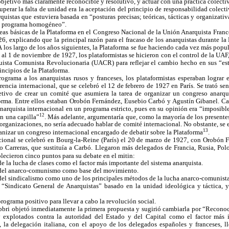
objetivo más claramente reconocible y resolutivo, y actuar con una práctica colect
perar la falta de unidad era la aceptación del principio de responsabilidad colecti
istas que estuviera basada en “posturas precisas; teóricas, tácticas y organizativa
un programa homogéneo”.
eas básicas de la Plataforma en el Congreso Nacional de la Unión Anarquista Fran
26, explicando que la principal razón para el fracaso de los anarquistas durante la
A los largo de los años siguientes, la Plataforma se fue haciendo cada vez más popu
e al 1 de noviembre de 1927, los plataformistas se hicieron con el control de la U
uista Comunista Revolucionaria (UACR) para reflejar el cambio hecho en sus “esta
rincipios de la Plataforma.
ograma a los anarquistas rusos y franceses, los plataformistas esperaban lograr 
encia internacional, que se celebró el 12 de febrero de 1927 en París. Se trató se
jetivo de crear un comité que asumiera la tarea de organizar un congreso anarqui
forma. Entre ellos estaban Orobón Fernández, Eusebio Carbó y Agustín Gibanel. Ca
narquista internacional en un programa estricto, pues en su opinión era “imposible
12
n una capilla”
. Más adelante, argumentaría que, como la mayoría de los presente
 organizaciones, no sería adecuado hablar de comité internacional. No obstante, se 
13
anizar un congreso internacional encargado de debatir sobre la Plataforma
.
cional se celebró en Bourg-la-Reine (París) el 20 de marzo de 1927, con Orobón 
 Carreras, que sustituía a Carbó. Llegaron más delegados de Francia, Rusia, Polo
blecieron cinco puntos para su debate en el mitin:
 la lucha de clases como el factor más importante del sistema anarquista.
del anarco-comunismo como base del movimiento.
el sindicalismo como uno de los principales métodos de la lucha anarco-comunista
“Sindicato General de Anarquistas” basado en la unidad ideológica y táctica, y
rograma positivo para llevar a cabo la revolución social.
abbri objetó inmediatamente la primera propuesta y sugirió cambiarla por “Recono
 explotados contra la autoridad del Estado y del Capital como el factor más 
 la delegación italiana, con el apoyo de los delegados españoles y franceses, l