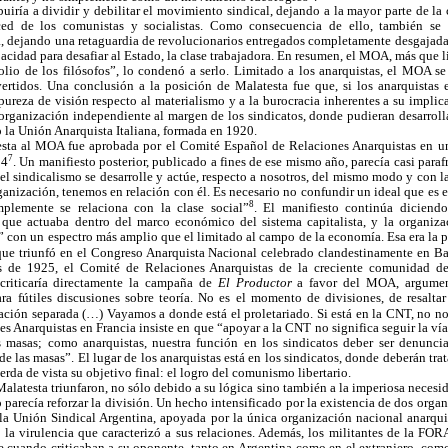
iría a dividir y debilitar el movimiento sindical, dejando a la mayor parte de la c
ced de los comunistas y socialistas. Como consecuencia de ello, también se d
, dejando una retaguardia de revolucionarios entregados completamente desgajad
acidad para desafiar al Estado, la clase trabajadora. En resumen, el MOA, más que l
io de los filósofos”, lo condenó a serlo. Limitado a los anarquistas, el MOA se
vertidos. Una conclusión a la posición de Malatesta fue que, si los anarquistas 
pureza de visión respecto al materialismo y a la burocracia inherentes a su implica
organización independiente al margen de los sindicatos, donde pudieran desarrolla
o la Unión Anarquista Italiana, formada en 1920.
esta al MOA fue aprobada por el Comité Español de Relaciones Anarquistas en u
7
24
. Un manifiesto posterior, publicado a fines de ese mismo año, parecía casi paraf
e el sindicalismo se desarrolle y actúe, respecto a nosotros, del mismo modo y con
ganización, tenemos en relación con él. Es necesario no confundir un ideal que e
8
plemente se relaciona con la clase social”
. El manifiesto continúa dicien
 que actuaba dentro del marco económico del sistema capitalista, y la organiza
” con un espectro más amplio que el limitado al campo de la economía. Esa era la po
ue triunfó en el Congreso Anarquista Nacional celebrado clandestinamente en B
es de 1925, el Comité de Relaciones Anarquistas de la creciente comunidad de
criticaría directamente la campaña de
El Productor
a favor del MOA, argumen
 fútiles discusiones sobre teoría. No es el momento de divisiones, de resaltar 
ación separada (…) Vayamos a donde está el proletariado. Si está en la CNT, no no
s Anarquistas en Francia insiste en que “apoyar a la CNT no significa seguir la vía
as masas; como anarquistas, nuestra función en los sindicatos deber ser denunci
de las masas”. El lugar de los anarquistas está en los sindicatos, donde deberán tra
rda de vista su objetivo final: el logro del comunismo libertario.
latesta triunfaron, no sólo debido a su lógica sino también a la imperiosa necesid
 parecía reforzar la división. Un hecho intensificado por la existencia de dos orga
a Unión Sindical Argentina, apoyada por la única organización nacional anarquis
y la virulencia que caracterizó a sus relaciones. Además, los militantes de la FO
e cuando criticaban a su oponente, tanto en Argentina como en el extranjero, com