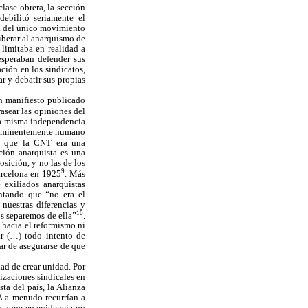
lase obrera, la sección
ebilitó seriamente el
a del único movimiento
iberar al anarquismo de
 limitaba en realidad a
esperaban defender sus
ción en los sindicatos,
r y debatir sus propias
n manifiesto publicado
rasear las opiniones del
 la misma independencia
s eminentemente humano
do que la CNT era una
ción anarquista es una
sición, y no las de los
9
arcelona en 1925
. Más
 exiliados anarquistas
tando que “no era el
nuestras diferencias y
10
s separemos de ella”
.
 hacia el reformismo ni
ar (…) todo intento de
tar de asegurarse de que
ad de crear unidad. Por
nizaciones sindicales en
ta del país, la Alianza
RA a menudo recurrían a
o pone en evidencia no