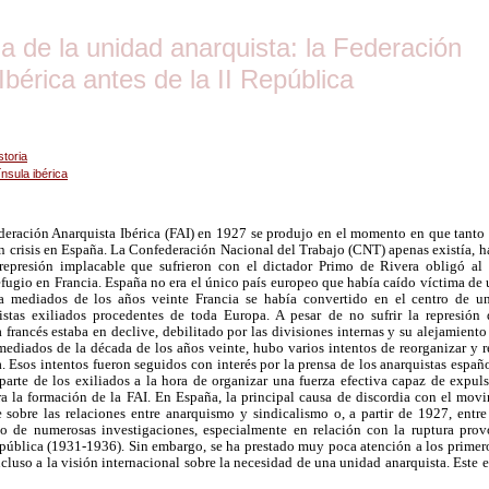
 de la unidad anarquista: la Federación
Ibérica antes de la II República
storia
nsula ibérica
eración Anarquista Ibérica (FAI) en 1927 se produjo en el momento en que tanto
n crisis en España. La Confederación Nacional del Trabajo (CNT) apenas existía, 
represión implacable que sufrieron con el dictador Primo de Rivera obligó a
efugio en Francia. España no era el único país europeo que había caído víctima de 
 a mediados de los años veinte Francia se había convertido en el centro de 
listas exiliados procedentes de toda Europa. A pesar de no sufrir la represión
francés estaba en declive, debilitado por las divisiones internas y su alejamient
 mediados de la década de los años veinte, hubo varios intentos de reorganizar y re
 Esos intentos fueron seguidos con interés por la prensa de los anarquistas españo
 parte de los exiliados a la hora de organizar una fuerza efectiva capaz de expuls
a la formación de la FAI. En España, la principal causa de discordia con el movi
 sobre las relaciones entre anarquismo y sindicalismo o, a partir de 1927, entr
to de numerosas investigaciones, especialmente en relación con la ruptura prov
epública (1931-1936). Sin embargo, se ha prestado muy poca atención a los primero
ncluso a la visión internacional sobre la necesidad de una unidad anarquista. Este 