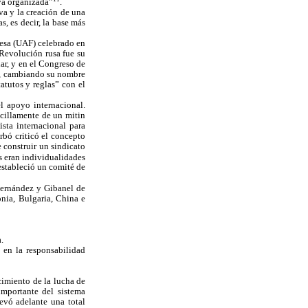
iva organizada”
.
va y la creación de una
s, es decir, la base más
cesa (UAF) celebrado en
 Revolución rusa fue su
lar, y en el Congreso de
AF, cambiando su nombre
tutos y reglas” con el
el apoyo internacional.
ncillamente de un mitin
sta internacional para
rbó criticó el concepto
 construir un sindicato
s eran individualidades
estableció un comité de
Fernández y Gibanel de
nia, Bulgaria, China e
.
 en la responsabilidad
cimiento de la lucha de
importante del sistema
levó adelante una total