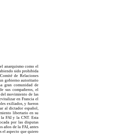
 el anarquismo como el
habiendo sido prohibida
l Comité de Relaciones
un gobierno autoritario
una gran comunidad de
 de sus compañeros, el
o del movimiento de las
vitalizar en Francia el
les exiliados, y fueron
ar al dictador español,
miento libertario en su
e la FAI y la CNT. Esta
ocada por las disputas
s años de la FAI, antes
es el aspecto que quiero