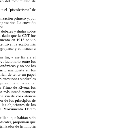
bien del movimiento de
nte el “pistolerismo” de
anización primero y, por
mpresarios. La cuestión
vil.
s debates y dudas sobre
o, dado que la CNT fue
amiento en 1915 se vio
centró en la acción más
agruparse y comenzar a
n fin, y ese fin era el
volucionario entre los
económicos y no por los
ritu anarquista en los
arían de tener un papel
s cuestiones sindicales
pitaron la toma militar
e Primo de Rivera, los
ino más inmediatamente
una vía de coexistencia
ión de los principios de
 las objeciones de los
 el Movimiento Obrero
illán, que habían sido
dicales, proponían que
ganizador de la minoría