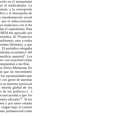
ración en el anarquismo
or el sindicalismo. La
uturo, y la concepción
ífico y el monopolio de
a transformación social
o por el reduccionismo
s sindicatos con el fin
bar el capitalismo. Para
 el MOA fue apoyado por
periódico
El Productor
ilitantes, sino a todos
nismo libertario, y que
a. El periódico abogaba
rialismo económico del
2
eneficio material
. Los
aber con exactitud cómo
arquistas a sus filas.
no Errico Malatesta. En
smo que un movimiento
 “las oportunidades que
e con gente de nuestras
gra su máximo potencial
a misión global de los
s de los políticos (…)
rocurar ayudar a que los
5
entes oficiales”
. Si los
era y por tanto estarán
 caigan bajo el control
quismo permanecerá como