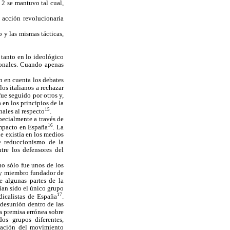
 2 se mantuvo tal cual,
acción revolucionaria
 y las mismas tácticas,
 tanto en lo ideológico
ionales. Cuando apenas
n en cuenta los debates
los italianos a rechazar
fue seguido por otros y,
en los principios de la
15
ales al respecto
.
pecialmente a través de
16
impacto en España
. La
 existía en los medios
te reduccionismo de la
re los defensores del
o sólo fue unos de los
 y miembro fundador de
e algunas partes de la
ían sido el único grupo
17
ndicalistas de España
.
 desunión dentro de las
a premisa errónea sobre
os grupos diferentes,
icación del movimiento