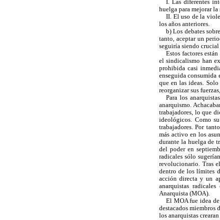
I. Las diferentes i
huelga para mejorar la 
II. El uso de la vio
los años anteriores.
b) Los debates sobre
tanto, aceptar un peri
seguiría siendo crucial
Estos factores está
el sindicalismo han e
prohibida casi inmedi
enseguida consumida en
que en las ideas. Sol
reorganizar sus fuerzas,
Para los anarquista
anarquismo. Achacaban
trabajadores, lo que d
ideológicos. Como su 
trabajadores. Por tant
más activo en los asun
durante la huelga de t
del poder en septiemb
radicales sólo sugerí
revolucionario. Tras e
dentro de los límites d
acción directa y un a
anarquistas radicale
Anarquista (MOA).
El MOA fue idea de 
destacados miembros d
los anarquistas creara