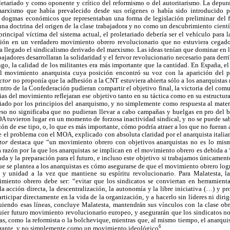
letariado y como oponente y crítico del reformismo o del autoritarismo. La depu
arxismo que había prevalecido desde sus orígenes o había sido introducido p
s dogmas económicos que representaban una forma de legislación preliminar del f
a doctrina del origen de la clase trabajadora y no como un descubrimiento cient
rincipal víctima del sistema actual, el proletariado debería ser el vehículo para l
ión en un verdadero movimiento obrero revolucionario que no estuviera cegad
 llegado el sindicalismo derivado del marxismo. Las ideas tenían que dominar en lo
bajadores desarrollaran la solidaridad y el fervor revolucionario necesario para derri
go, la calidad de los militantes era más importante que la cantidad. En España,
el movimiento anarquista cuya posición encontró su voz con la aparición del 
ctor
no proponía que la adhesión a la CNT estuviera abierta sólo a los anarquistas m
entro de la Confederación pudieran compartir el objetivo final, la victoria del comu
rias del movimiento reflejaran ese objetivo tanto en su táctica como en su estructur
ado por los principios del anarquismo, y no simplemente como respuesta al mate
so no significaba que no pudieran llevar a cabo campañas y huelgas en pro del b
A tuvieron lugar en un momento de forzosa inactividad sindical, y no se puede s
n de ese tipo, o, lo que es más importante, cómo podría atraer a los que no fueran an
 el problema con el MOA, explicado con absoluta claridad por el anarquista italia
tor
destaca que “un movimiento obrero con objetivos anarquistas no es lo mi
a razón por la que los anarquistas se implican en el movimiento obrero es debida a
nda y la preparación para el futuro, e incluso este objetivo si trabajamos únicament
ue se plantea a los anarquistas es cómo asegurarse de que el movimiento obrero lo
 y unidad a la vez que mantiene su espíritu revolucionario. Para Malatesta, l
imiento obrero debe ser: “evitar que los sindicatos se conviertan en herramienta
la acción directa, la descentralización, la autonomía y la libre iniciativa (…) y p
rticipar directamente en la vida de la organización, y a hacerlo sin líderes ni dirig
uiendo esas líneas, concluye Malatesta, mantendrán sus vínculos con la clase obr
ier futuro movimiento revolucionario europeo, y asegurarán que los sindicatos no
icas, como la reformista o la bolchevique, mientras que, al mismo tiempo, el anar
6
ibrante, y no simplemente como un movimiento ideológico
.