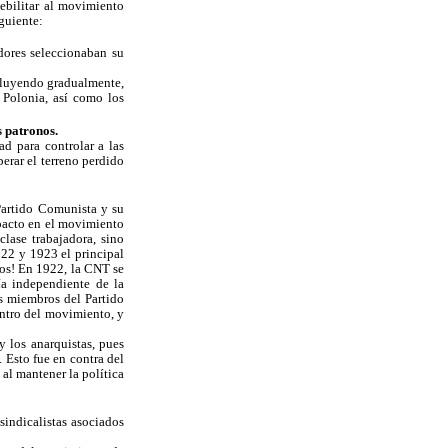
debilitar al movimiento
guiente:
dores seleccionaban su
diluyendo gradualmente,
 Polonia, así como los
s patronos.
d para controlar a las
perar el terreno perdido
Partido Comunista y su
mpacto en el movimiento
lase trabajadora, sino
922 y 1923 el principal
ios! En 1922, la CNT se
ía independiente de la
os miembros del Partido
entro del movimiento, y
y los anarquistas, pues
 Esto fue en contra del
 al mantener la política
indicalistas asociados