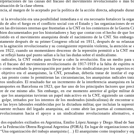
nterpretaciones de las causas del fracaso del movimiento revolucionario o más 
situación de la clase obrera.
lencia, al margen de lo aceptado por la política de la acción directa, adoptado dura
 si la revolución era una posibilidad inmediata o si era necesario fortalecer la org
odo de alto el fuego en el conflicto social con el Estado y las organizaciones de e
 en las divisiones internas que frustrarían a la CNT en los comienzos de la Guerra Ci
n bien documentados por los historiadores y hay que contar con el hecho de que lo
xistido en el movimiento anarquista desde el nacimiento de la CNT. Sin embarg
atamente después de su primer Congreso oficial en 1911, después de su relanz
 la agitación revolucionaria y su consiguiente represión violenta, la atención se 
o en 1922, cuando un momentáneo descenso de la represión permitió a la CNT re
 se reflejó hasta qué punto salían a la luz las dudas sobre el sindicalismo.
s radicales, la CNT estaba para llevar a cabo la revolución. Era un medio para u
 el fracaso del movimiento revolucionario de 1917-1919 a la falta de espíritu re
io como resultado la preocupación por parte de los sindicalistas por los aspectos 
objetivo era el anarquismo, la CNT, pensaban, debería tratar de instilar el espí
o, tan pronto como lo permitieran las circunstancias, los anarquistas radicales trat
tos sindicales. El resultado fue un incremento de la interferencia anarquista en la
ransportes en Barcelona en 1923, que fue uno de los principales factores que preci
re de ese mismo año. Sin embargo, en ese momento anterior al golpe militar d
an que los anarquistas tuvieran un papel más activo en la CNT, siguiendo un cam
l golpe, irritados por los intentos de los moderados (sindicalistas) de encontrar 
e las leyes laborales establecidas por la dictadura militar, que incluían la supres
parente rechazo del legado anarquista, así como abrir las puertas al comunismo,
s evolucionaron hacia el apoyo a un sindicalismo revolucionario alternativo,
dos españoles exiliados en Argentina, Emilio López Arango y Diego Abad de Sant
e la Federación Obrera Regional Argentina (FORA). En lugar de organizaciones sin
n “Una organización del trabajo anarquista (…) El anarquismo como inspirador y or