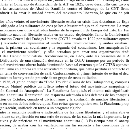
ambién el Congreso de Amsterdam de la AIT en 1925, cuyo desarrollo casi tuvo q
de las acusaciones de Abad de Santillán contra el liderazgo de la CNT. Sem
nducir a la crear la unidad dentro del movimiento libertario, lo que era de pr
s años veinte, el movimiento libertario estaba en crisis. Las dictaduras de España
 obligado a los militantes de esos países a buscar refugio en el extranjero. La mayo
ncontrarse con otros exiliados huidos de la represión de Europa del Este. En Fra
imiento nacional libertario estaba en un estado deplorable. Tanto la Confederac
ración General del Trabajo Unitaria (CGTU, creada en 1922 por militantes opuest
 reivindicaban representar al sindicalismo revolucionario, y ambas estaban 
cas, la primera del socialismo y la segunda del comunismo. Los anarquistas fr
n el movimiento sindical, y sólo actuaban para crear una organización sindi
 del Trabajo Sindicalista Revolucionaria, en 1926, ante las presiones de la 
. Disfrutando de una situación destacada en la CGTU (aunque por un período li
en el movimiento obrero había disminuido hasta tal extremo que la CGTSR apenas te
arquismo en Francia era una actividad minoritaria, que había perdido el contacto co
 un tema de conversación de café. Curiosamente, el primer intento de evitar el de
imiento fuerte y unido procede de un grupo de rusos exiliados.
de 1926, el grupo anarquista “Dielo Trouda” (Causa de los Trabajadores), compues
estor Majnó) publicó un folleto sobre el futuro del movimiento anarquista t
ión General de Anarquistas”. La Plataforma fue quizás el intento más significat
nto anarquista. Representó una respuesta adecuada a los defectos de los anarqui
ión de Octubre, cuando el divisionismo y la confusión de muchos libertarios, c
so en manos de los bolcheviques. Para evitar que se repitiera eso, la Plataforma pro
ganización, unificada en torno a un programa rígido:
tre la sustancia positiva e indiscutible de las ideas libertarias, y el miserable 
 tiene su explicación en una serie de causas, de las cuales la más importante, la pr
ativos y de prácticas en el movimiento anarquista (…) Es tiempo para el anar
ación, de acabar con las vacilaciones sin fin respecto a las cuestiones de t