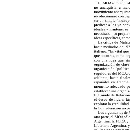
El MOA solo contribu
no anarquista, a mer
movimiento anarquista
revolucionario con cap
ser un simple “monopol
predicar a los ya con
ideales y mantener su 
necesitaban su propia 
ideas específicas, com
La crítica de Malat
hacia mediados de 19
italiano: “Es vital qu
que nosotros, como or
con una idea que sim
organización de clase
organización “política
seguidores del MOA, q
adelante, hacia final
españoles en Francia 
momento adecuado para
establecer una organiz
El Comité de Relacione
el deseo de liderar l
explotar la credulidad 
la Confederación no pie
Los argumentos de Ma
otra parte, el MOA sólo
Argentina, la FORA y l
Libertaria Argentina, 
calumniar abiertament