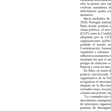
sólo la prensa sino t
violenta naturaleza 
difícilmente podía co
momento.
Hacia mediados de lo
1926, Portugal, habían
París, donde podrían e
clima político, el mov
(CGT) como la Confede
adoptada por la CGT)
organizaciones políti
perdido el interés e
Confederación General
españoles e italianos
influencia anarquista 
resultado fue que el an
peligro de reducirse a
Francia y crear un mov
En París, en junio 
polacos (incluyendo N
organizativa de la Un
revigorizar el movimie
después de la Revoluc
exiliados rusos, los pu
crearan una potente or
“La contradicción en
movimiento anarquista,
de principios organiz
pantano de desorganiz