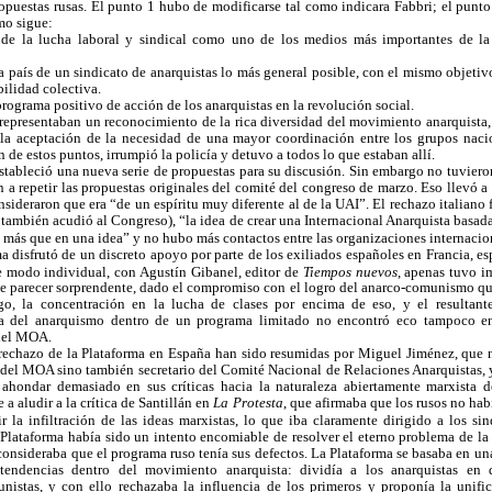
opuestas rusas. El punto 1 hubo de modificarse tal como indicara Fabbri; el punto
mo sigue:
de la lucha laboral y sindical como uno de los medios más importantes de la 
 país de un sindicato de anarquistas lo más general posible, con el mismo objetivo
ilidad colectiva.
rograma positivo de acción de los anarquistas en la revolución social.
representaban un reconocimiento de la rica diversidad del movimiento anarquista,
 la aceptación de la necesidad de una mayor coordinación entre los grupos nac
de estos puntos, irrumpió la policía y detuvo a todos lo que estaban allí.
estableció una nueva serie de propuestas para su discusión. Sin embargo no tuviero
 a repetir las propuestas originales del comité del congreso de marzo. Eso llevó a 
sideraron que era “de un espíritu muy diferente al de la UAI”. El rechazo italiano 
también acudió al Congreso), “la idea de crear una Internacional Anarquista basada 
más que en una idea” y no hubo más contactos entre las organizaciones internacion
 disfrutó de un discreto apoyo por parte de los exiliados españoles en Francia, es
e modo individual, con Agustín Gibanel, editor de
Tiempos nuevos
, apenas tuvo 
e parecer sorprendente, dado el compromiso con el logro del anarco-comunismo que
go, la concentración en la lucha de clases por encima de eso, y el resultan
za del anarquismo dentro de un programa limitado no encontró eco tampoco ent
del MOA.
 rechazo de la Plataforma en España han sido resumidas por Miguel Jiménez, que n
s del MOA sino también secretario del Comité Nacional de Relaciones Anarquistas,
 ahondar demasiado en sus críticas hacia la naturaleza abiertamente marxista d
 a aludir a la crítica de Santillán en
La Protesta
, que afirmaba que los rusos no hab
r la infiltración de las ideas marxistas, lo que iba claramente dirigido a los si
Plataforma había sido un intento encomiable de resolver el eterno problema de la
o consideraba que el programa ruso tenía sus defectos. La Plataforma se basaba en un
 tendencias dentro del movimiento anarquista: dividía a los anarquistas en d
unistas, y con ello rechazaba la influencia de los primeros y proponía la unif