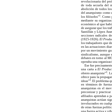
revolucionaria del pro
de toda secuela del m
abolición de todos lo
del anarquismo como un
1
los filósofos”
. Como p
mediante su organizac
económico al que había
de asegurar que los tra
Santillán y López Aran
secciones radicales d
(1925-1926).
El Produ
los trabajadores que d
en las actuaciones dia
por un movimiento gui
sindicalismo, aunque e
debates en torno al MO
operaba una organizació
Ese fue precisamente
una carta a
El Produc
3
obrero anarquista”
. L
ofrece para la propaga
4
ideas”
. El problema q
en términos de fuerza
anarquistas en el mov
preconizar y practicar 
afiliados aprendan a pa
anarquistas actúan sig
involucrados en cualqu
de otras fuerzas polít
una fuerza activa y v