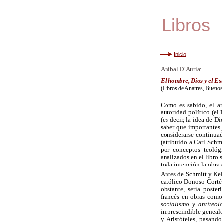
Libros
Inicio
Aníbal D’Auria:
El hombre, Dios y el E
(Libros de Anarres, Buenos
Como es sabido, el a
autoridad político (el 
(es decir, la idea de D
saber que importantes 
considerarse continuad
(atribuido a Carl Schmi
por conceptos teológ
analizados en el libro 
toda intención la obra
Antes de Schmitt y Kels
católico Donoso Corté
obstante, sería poste
francés en obras com
socialismo y antiteol
imprescindible genealo
y Aristóteles, pasand