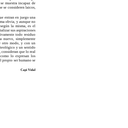
 se muestra incapaz de
e se consideren laicos,
 que entran en juego una
orma obvia, y aunque no
 según la misma, es el
alizar sus aspiraciones
itivamente todo residuo
ada nuevo, simplemente
de otro modo, y con un
 teológico y un sentido
s, consideran que lo real
y como lo expresan los
 el propio ser humano se
Capi Vidal