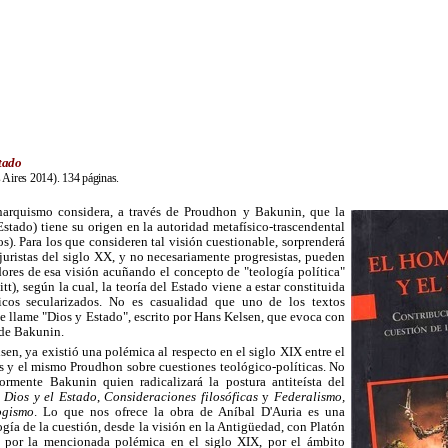
stado
 Aires 2014). 134 páginas.
narquismo considera, a través de Proudhon y Bakunin, que la
Estado) tiene su origen en la autoridad metafísico-trascendental
ios). Para los que consideren tal visión cuestionable, sorprenderá
juristas del siglo XX, y no necesariamente progresistas, pueden
ores de esa visión acuñando el concepto de "teología política"
tt), según la cual, la teoría del Estado viene a estar constituida
icos secularizados. No es casualidad que uno de los textos
se llame "Dios y Estado", escrito por Hans Kelsen, que evoca con
 de Bakunin.
en, ya existió una polémica al respecto en el siglo XIX entre el
s y el mismo Proudhon sobre cuestiones teológico-políticas. No
riormente Bakunin quien radicalizará la postura antiteísta del
o
Dios y el Estado
,
Consideraciones filosóficas
y
Federalismo,
ogismo
. Lo que nos ofrece la obra de Aníbal D'Auria es una
gía de la cuestión, desde la visión en la Antigüedad, con Platón
o por la mencionada polémica en el siglo XIX, por el ámbito