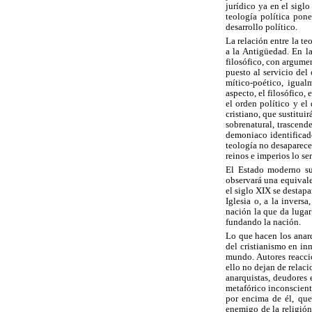
jurídico ya en el sigl
teología política pon
desarrollo político.
La relación entre la t
a la Antigüedad. En la
filosófico, con argumen
puesto al servicio del
mítico-poético, igual
aspecto, el filosófico,
el orden político y el
cristiano, que sustituir
sobrenatural, trascend
demoniaco identificado
teología no desaparece 
reinos e imperios lo se
El Estado moderno sup
observará una equivale
el siglo XIX se destapa
Iglesia o, a la invers
nación la que da lugar
fundando la nación.
Lo que hacen los anarq
del cristianismo en in
mundo. Autores reacci
ello no dejan de relaci
anarquistas, deudores
metafórico inconscient
por encima de él, que
enemigo de la religión