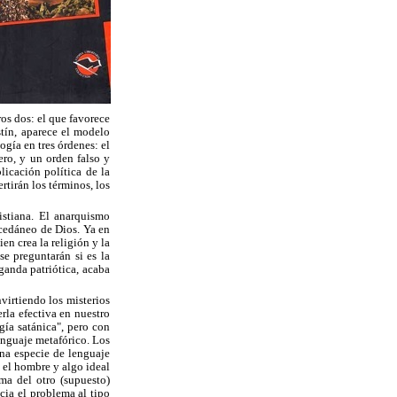
ros dos: el que favorece
stín, aparece el modelo
logía en tres órdenes: el
ero, y un orden falso y
licación política de la
rtirán los términos, los
istiana. El anarquismo
ucedáneo de Dios. Ya en
en crea la religión y la
se preguntarán si es la
ganda patriótica, acaba
virtiendo los misterios
rla efectiva en nuestro
ía satánica", pero con
lenguaje metafórico. Los
na especie de lenguaje
 el hombre y algo ideal
ma del otro (supuesto)
cia el problema al tipo