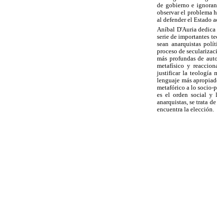
de gobierno e ignoran
observar el problema h
al defender el Estado a
Aníbal D'Auria dedica g
serie de importantes t
sean anarquistas polí
proceso de secularizac
más profundas de autor
metafísico y reaccion
justificar la teologí
lenguaje más apropiado
metafórico a lo socio-po
es el orden social y 
anarquistas, se trata d
encuentra la elección.