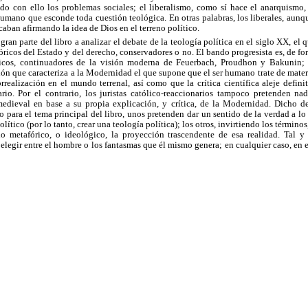
do con ello los problemas sociales; el liberalismo, como sí hace el anarquismo,
umano que esconde toda cuestión teológica. En otras palabras, los liberales, aunqu
caban afirmando la idea de Dios en el terreno político.
ran parte del libro a analizar el debate de la teología política en el siglo XX, el
eóricos del Estado y del derecho, conservadores o no. El bando progresista es, de f
ticos, continuadores de la visión moderna de Feuerbach, Proudhon y Bakunin;
ión que caracteriza a la Modernidad el que supone que el ser humano trate de materi
realización en el mundo terrenal, así como que la crítica científica aleje defin
ario. Por el contrario, los juristas católico-reaccionarios tampoco pretenden n
a medieval en base a su propia explicación, y crítica, de la Modernidad. Dicho 
 para el tema principal del libro, unos pretenden dar un sentido de la verdad a lo
lítico (por lo tanto, crear una teología política); los otros, invirtiendo los término
lo metafórico, o ideológico, la proyección trascendente de esa realidad. Tal 
e elegir entre el hombre o los fantasmas que él mismo genera; en cualquier caso, en