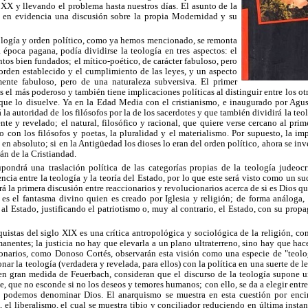
o XX y llevando el problema hasta nuestros días. El asunto de la
e en evidencia una discusión sobre la propia Modernidad y su
eología y orden político, como ya hemos mencionado, se remonta
 época pagana, podía dividirse la teología en tres aspectos: el
tos bien fundados; el mítico-poético, de carácter fabuloso, pero
 orden establecido y el cumplimiento de las leyes, y un aspecto
mente fabuloso, pero de una naturaleza subversiva. El primer
 es el más poderoso y también tiene implicaciones políticas al distinguir entre los ot
 que lo disuelve. Ya en la Edad Media con el cristianismo, e inaugurado por Agu
á la autoridad de los filósofos por la de los sacerdotes y que también dividirá la teo
ente y revelado; el natural, filosófico y racional, que quiere verse cercano al prim
 con los filósofos y poetas, la pluralidad y el materialismo. Por supuesto, la imp
en absoluto; si en la Antigüedad los dioses lo eran del orden político, ahora se inve
rán de la Cristiandad.
ondrá una traslación política de las categorías propias de la teología judeocr
ncia entre la teología y la teoría del Estado, por lo que este será visto como un s
rá la primera discusión entre reaccionarios y revolucionarios acerca de si es Dios qui
a, es el fantasma divino quien es creado por Iglesia y religión; de forma análoga, 
 al Estado, justificando el patriotismo o, muy al contrario, el Estado, con su propa
uistas del siglo XIX es una crítica antropológica y sociológica de la religión, con
manentes; la justicia no hay que elevarla a un plano ultraterreno, sino hay que hace
onarios, como Donoso Cortés, observarán esta visión como una especie de "teolog
onar la teología (verdadera y revelada, para ellos) con la política en una suerte de 
 en gran medida de Feuerbach, consideran que el discurso de la teología supone u
e, que no esconde si no los deseos y temores humanos; con ello, se da a elegir entre
 podemos denominar Dios. El anarquismo se muestra en esta cuestión por enci
, el liberalismo, el cual se muestra tibio y conciliador reduciendo en última instan