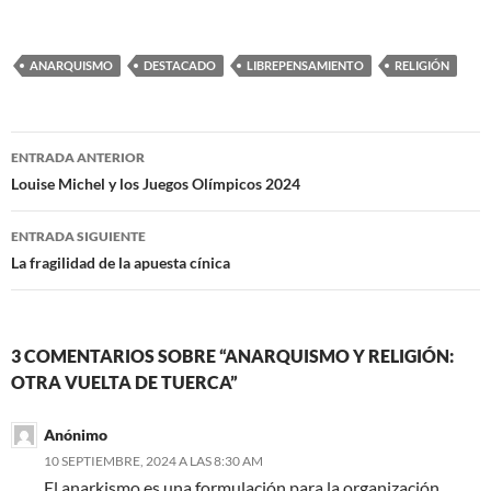
ANARQUISMO
DESTACADO
LIBREPENSAMIENTO
RELIGIÓN
Navegación
ENTRADA ANTERIOR
de
Louise Michel y los Juegos Olímpicos 2024
entradas
ENTRADA SIGUIENTE
La fragilidad de la apuesta cínica
3 COMENTARIOS SOBRE “ANARQUISMO Y RELIGIÓN:
OTRA VUELTA DE TUERCA”
Anónimo
10 SEPTIEMBRE, 2024 A LAS 8:30 AM
El anarkismo es una formulación para la organización