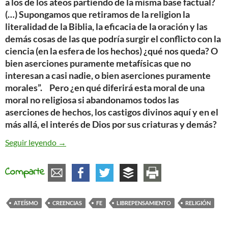
a los de los ateos partiendo de la misma base factual?
(…) Supongamos que retiramos de la religion la
literalidad de la Biblia, la eficacia de la oración y las
demás cosas de las que podría surgir el conflicto con la
ciencia (en la esfera de los hechos) ¿qué nos queda? O
bien aserciones puramente metafísicas que no
interesan a casi nadie, o bien aserciones puramente
morales”. Pero ¿en qué diferirá esta moral de una
moral no religiosa si abandonamos todos las
aserciones de hechos, los castigos divinos aquí y en el
más allá, el interés de Dios por sus criaturas y demás?
Deseo de creer
Seguir leyendo
→
Comparte
ATEÍSMO
CREENCIAS
FE
LIBREPENSAMIENTO
RELIGIÓN