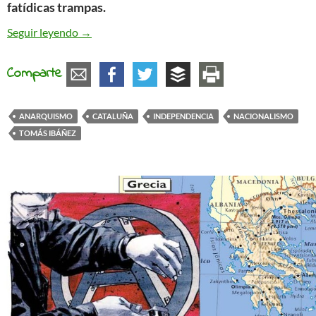
fatídicas trampas.
El triángulo de las Bermudas. Independencia, Nac
Seguir leyendo
→
Comparte
ANARQUISMO
CATALUÑA
INDEPENDENCIA
NACIONALISMO
TOMÁS IBÁÑEZ