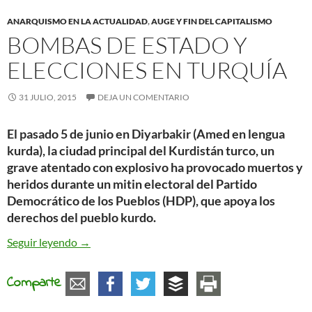
ANARQUISMO EN LA ACTUALIDAD
,
AUGE Y FIN DEL CAPITALISMO
BOMBAS DE ESTADO Y
ELECCIONES EN TURQUÍA
31 JULIO, 2015
DEJA UN COMENTARIO
El pasado 5 de junio en Diyarbakir (Amed en lengua
kurda), la ciudad principal del Kurdistán turco, un
grave atentado con explosivo ha provocado muertos y
heridos durante un mitin electoral del Partido
Democrático de los Pueblos (HDP), que apoya los
derechos del pueblo kurdo.
Bombas de Estado y elecciones en Turquía
Seguir leyendo
→
Comparte