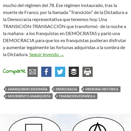
mucho del régimen del 78. Ese régimen instaurado, tras la
muerte de Franco, por la llamada “Transición” de la Dictadura a
la Democracia representativa que tenemos hoy. Una
TRANSICIÓN-TRANSACCIÓN que transformó -de la noche a
la mañana- a los franquistas en DEMÓCRATAS y parió una
DEMOCRACIA para que los ex franquistas pudieran disfrutar
y aumentar legalmente las fortunas adquiridas a la sombra de
Granado y Delgado, ¡52 años ya!
la Dictadura.
Seguir leyendo
→
Comparte
ANARQUISMO EN ESPAÑA
DEMOCRACIA
MEMORIA HISTÓRICA
MOVIMIENTO ANARQUISTA
TRANSICIÓN ESPAÑOLA