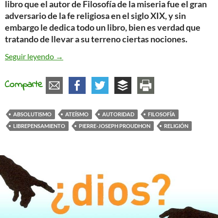
libro que el autor de Filosofía de la miseria fue el gran
adversario de la fe religiosa en el siglo XIX, y sin
embargo le dedica todo un libro, bien es verdad que
tratando de llevar a su terreno ciertas nociones.
Proudhon y la religión
Seguir leyendo
→
Comparte
ABSOLUTISMO
ATEÍSMO
AUTORIDAD
FILOSOFÍA
LIBREPENSAMIENTO
PIERRE-JOSEPH PROUDHON
RELIGIÓN