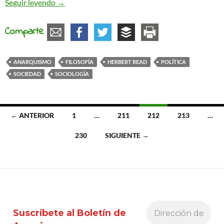
La filosofía anarquista de Herbert Read
Seguir leyendo
→
Comparte
ANARQUISMO
FILOSOFÍA
HERBERT READ
POLÍTICA
SOCIEDAD
SOCIOLOGÍA
Ir
← ANTERIOR
1
…
211
212
213
…
a
230
SIGUIENTE →
las
entradas
Suscríbete al Boletín de