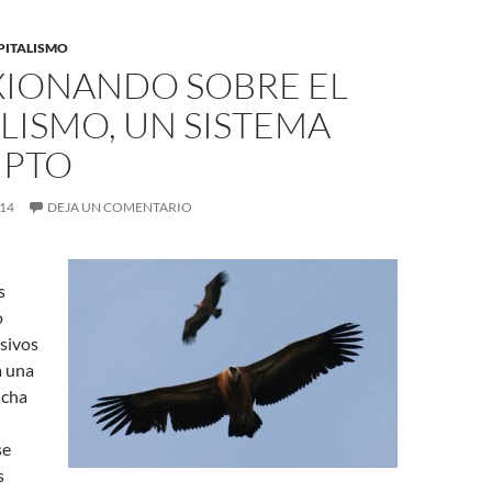
APITALISMO
XIONANDO SOBRE EL
LISMO, UN SISTEMA
PTO
014
DEJA UN COMENTARIO
s
o
sivos
a una
ncha
se
s