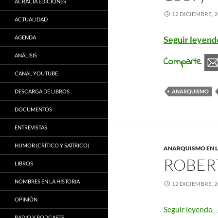
ACRACIA EDICIONES
12 DICIEMBRE, 
ACTUALIDAD
AGENDA
Seguir leyen
ANÁLISIS
Comparte
CANAL YOUTUBE
DESCARGA DE LIBROS
ANARQUISMO
DOCUMENTOS
ENTREVISTAS
HUMOR (CRÍTICO Y SATÍRICO)
ANARQUISMO EN L
ROBERT
LIBROS
NOMBRES EN LA HISTORIA
12 DICIEMBRE, 
OPINIÓN
R
Seguir leyendo
RADIO Y PODCASTS