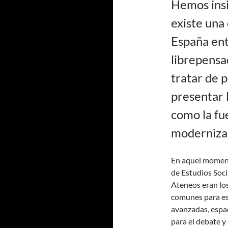
Hemos insi
existe una 
España ent
librepensa
tratar de p
presentar 
como la fu
moderniza
En aquel moment
de Estudios Soci
Ateneos eran los
comunes para es
avanzadas, espa
para el debate y