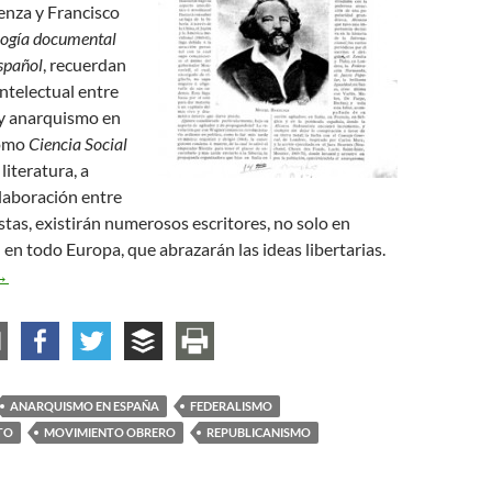
enza y Francisco
logía documental
spañol
, recuerdan
intelectual entre
y anarquismo en
como
Ciencia Social
a literatura, a
olaboración entre
stas, existirán numerosos escritores, no solo en
en todo Europa, que abrazarán las ideas libertarias.
onfluencia entre anarquistas, republicanos y librepensadores
→
ANARQUISMO EN ESPAÑA
FEDERALISMO
TO
MOVIMIENTO OBRERO
REPUBLICANISMO