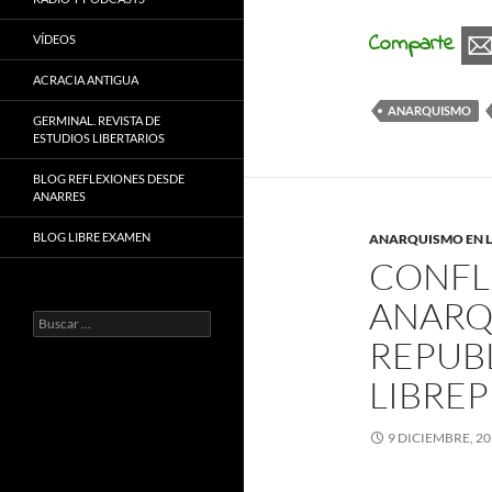
Comparte
VÍDEOS
ACRACIA ANTIGUA
ANARQUISMO
GERMINAL. REVISTA DE
ESTUDIOS LIBERTARIOS
BLOG REFLEXIONES DESDE
ANARRES
BLOG LIBRE EXAMEN
ANARQUISMO EN L
CONFL
ANARQ
Buscar:
REPUB
LIBRE
9 DICIEMBRE, 2