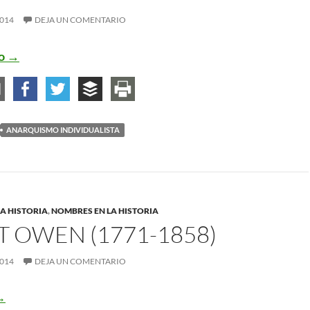
2014
DEJA UN COMENTARIO
Lysander Spooner (1808-1887)
do
→
ANARQUISMO INDIVIDUALISTA
A HISTORIA
,
NOMBRES EN LA HISTORIA
 OWEN (1771-1858)
2014
DEJA UN COMENTARIO
obert Owen (1771-1858)
→