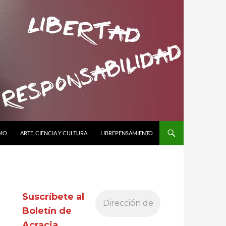
SMO
ARTE, CIENCIA Y CULTURA
LIBREPENSAMIENTO
Suscríbete al
Boletín de
Acracia