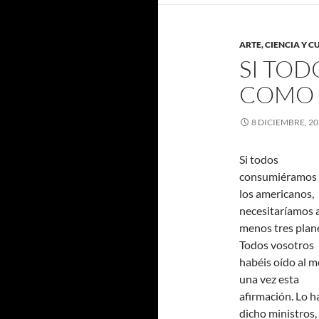
ARTE, CIENCIA Y 
SI TO
COMO 
8 DICIEMBRE, 2
Si todos
consumiéramos
los americanos,
necesitaríamos a
menos tres pla
Todos vosotros
habéis oído al 
una vez esta
afirmación. Lo h
dicho ministros,