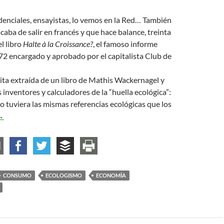
denciales, ensayistas, lo vemos en la Red… También
caba de salir en francés y que hace balance, treinta
l libro
Halte à la Croissance?
, el famoso informe
 encargado y aprobado por el capitalista Club de
cita extraída de un libro de Mathis Wackernagel y
 inventores y calculadores de la “huella ecológica”:
o tuviera las mismas referencias ecológicas que los
i todos consumiéramos como los americanos…
→
CONSUMO
ECOLOGISMO
ECONOMÍA