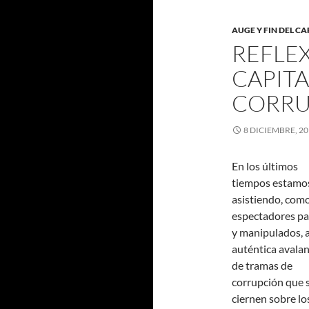
AUGE Y FIN DEL C
REFLE
CAPITA
CORRU
8 DICIEMBRE, 2
En los últimos
tiempos estamo
asistiendo, com
espectadores pa
y manipulados, 
auténtica avala
de tramas de
corrupción que 
ciernen sobre lo