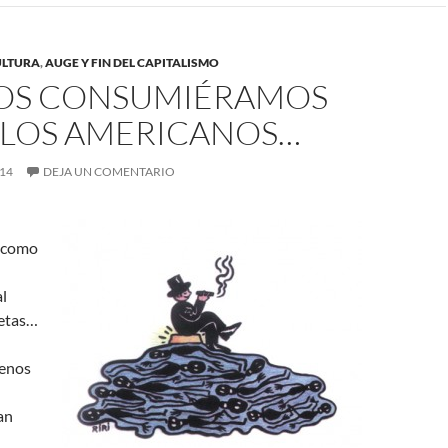
CULTURA
,
AUGE Y FIN DEL CAPITALISMO
DOS CONSUMIÉRAMOS
LOS AMERICANOS…
014
DEJA UN COMENTARIO
 como
l
netas…
menos
an