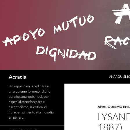
SALTAR AL C
Buscar
Acracia
ANARQUISMO 
Un espacio en la red para el
anarquismo (o, mejor dicho,
para los anarquismos), con
especial atención para el
ANARQUISMO EN L
escepticismo, la crítica, el
librepensamiento y la filosofía
LYSAND
en general
1887)