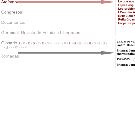
Ateísmo
Lo que nos
López Campil
Los proble
Congresos
I Concilio 
Reflexiones
Religión, 
Documentos
Un padre p
Germinal. Revista de Estudios Libertarios
Encuentro “La
Glosario
A
- B -
C
-
D
-
E
-
F
- G - H - I - J - K -
L
-
M
-
N
- O -
P
- Q -
R
-
S
-
tanto”. 10 de
T -
U
- V - W - Y - Z
Primeras Jorn
anarcosindica
Jornadas
1973-1979…¿T
Primeras Jorn