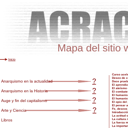
Mapa del sitio
Inicio
Curso acel
Deseo de c
?
Anarquismo en la actualidad
Doce prueba
El aprendiz
?
El ateísm
Anarquismo en la Historia
El combate
El humanis
?
El humanist
Auge y fin del capitalismo
El opio del
El pensar a
?
Fe, deseos
Arte y Ciencia
Introducció
La actitud 
La cultura 
Libros
La fuerza 
La importa