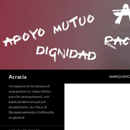
SALTAR AL C
Buscar
Acracia
ANARQUISMO 
Un espacio en la red para el
anarquismo (o, mejor dicho,
para los anarquismos), con
especial atención para el
escepticismo, la crítica, el
librepensamiento y la filosofía
en general