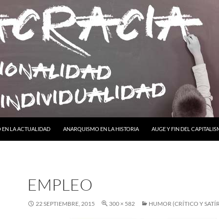
ONTENIDO
EN LA ACTUALIDAD
ANARQUISMO EN LA HISTORIA
AUGE Y FIN DEL CAPITALI
EMPLEO
22 SEPTIEMBRE, 2015
300 × 582
HUMOR (CRÍTICO Y SATÍ