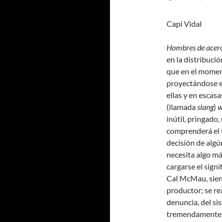
Capi Vidal
Hombres de acer
en la distribuci
que en el moment
proyectándose e
ellas y en escasa
(llamada
slang
)
w
inútil, pringado,
comprenderá el t
decisión de algú
necesita algo más
cargarse el signi
Cal McMau, sien
productor; se re
denuncia, del si
tremendamente re