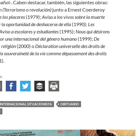
añol-. Caben destacar, también, las siguientes obras:
n
(Terrorismo o revolución)
junto a Ernest Coerderoy
de los placeres
(1979);
Aviso a los vivos sobre la muerte
y la oportunidad de deshacerse de ella
(1990);
Les
Aviso a escolares y estudiantes
(1995);
Nous qui désirons
or una internacional del género humano
(1999);
De
 religión
(2000) o
Déclaration universelle des droits de
 la souveraineté de la vie comme dépassement des droits
).
a muerto Raoul Vaneigem, uno de los miembros más destacados de 
→
INTERNACIONAL SITUACIONISTA
OBITUARIO
M