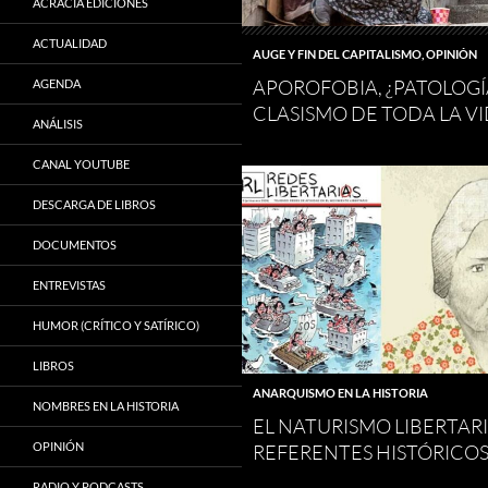
ACRACIA EDICIONES
ACTUALIDAD
AUGE Y FIN DEL CAPITALISMO
,
OPINIÓN
APOROFOBIA, ¿PATOLOGÍ
AGENDA
CLASISMO DE TODA LA VI
ANÁLISIS
CANAL YOUTUBE
DESCARGA DE LIBROS
DOCUMENTOS
ENTREVISTAS
HUMOR (CRÍTICO Y SATÍRICO)
LIBROS
ANARQUISMO EN LA HISTORIA
NOMBRES EN LA HISTORIA
EL NATURISMO LIBERTARI
OPINIÓN
REFERENTES HISTÓRICOS 
RADIO Y PODCASTS