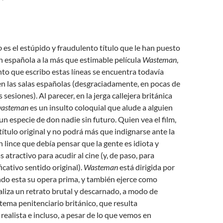
o
es el estúpido y fraudulento título que le han puesto
ón española a la más que estimable película
Wasteman
,
o que escribo estas líneas se encuentra todavía
n las salas españolas (desgraciadamente, en pocas de
s sesiones). Al parecer, en la jerga callejera británica
asteman
es un insulto coloquial que alude a alguien
 un especie de don nadie sin futuro. Quien vea el film,
ítulo original y no podrá más que indignarse ante la
n lince que debía pensar que la gente es idiota y
 atractivo para acudir al cine (y, de paso, para
ficativo sentido original).
Wasteman
está dirigida por
do esta su opera prima, y también ejerce como
aliza un retrato brutal y descarnado, a modo de
stema penitenciario británico, que resulta
alista e incluso, a pesar de lo que vemos en