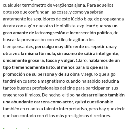
cualquier termómetro de vergüenza ajena. Para aquellos
obtusos que confundan las cosas, y como ya sabrán
gratamente los seguidores de este lúcido blog, de propaganda
ácrata con algún que otro tic nihilista, explicaré que
soy un
gran amante de la transgresión e incorrección política
, de
buscar la provocación con estilo, de agitar a los
biempensantes,
pero algo muy diferente es repetir una y
otra vez la misma fórmula, sin asomo de sátira inteligente,
únicamente grosera, tosca y vulgar
. Claro,
hablamos de un
tipo tremendamente listo, al menos para lo que es la
promoción de su persona y de su obra
, y seguro que algo
tendrá en cuanto a magnetismo cuando ha sabido seducir a
tantos buenos profesionales del cine para participar en sus
engendros fílmicos. De hecho, el tipo
ha desarrollado también
una abundante carrera como actor, quizá cuestionable
también en cuanto a talento interpretativo, pero hay que decir
que han contado con él los más prestigiosos directores.
Torrente, Santiago Segura y el lamentable esperp