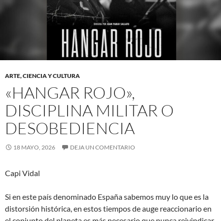
ARTE, CIENCIA Y CULTURA
«HANGAR ROJO»,
DISCIPLINA MILITAR O
DESOBEDIENCIA
18 MAYO, 2026
DEJA UN COMENTARIO
Capi Vidal
Si en este país denominado España sabemos muy lo que es la
distorsión histórica, en estos tiempos de auge reaccionario en
el conjunto del planeta es más necesario que nunca reivindicar