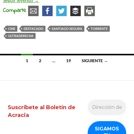
Seguir leyendo
→
Comparte
CINE
DESTACADO
SANTIAGO SEGURA
TORRENTE
ULTRADERECHA
Ir
1
2
…
19
SIGUIENTE →
a
las
entradas
Suscríbete al Boletín de
Acracia