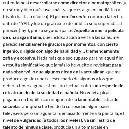
entendamos)
desarrollarse como director cinematográfico
(y
no sé muy bien qué cosas más, ya que es alguien mediático y
frívolo hasta la náusea).
El primer
Torrente
, confirmo la fecha,
data de 1998, y fue un gran éxito de público solo superada, al
parecer (¡ay!), por su segunda parte.
Aquella primera película
de una saga infame
, que incluso acudí a verla a las salas, me
pareció
sencillamente graciosa por momentos, con cierto
ingenio, dirigida con algo de habilidad y… tremendamente
zafia y excesiva
. Nada más que eso supuso para mí aquel film,
y resulta significativo que jamás lo he vuelto a revisitar;
para
nada observé lo que algunos dicen en la actualidad
, que me
produce algo de rubor al escucharlo de algunos a los que
debería tener alguna estima intelectual, sobre
una especie de
retrato ácido de la sociedad española
. No volví a picar
pagando en taquilla con ninguna de
la lamentable ristra de
secuelas
, aunque sí he tenido la curiosidad algún pase
televisivo, pero sin aguantar demasiado frente a la pantalla;
el
nivel de vulgaridad (a todos los niveles), ya sin rastro de
talento de ninguna clase
, producía un alto marcaje en