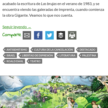
acabado la escritura de
Las brujas
en el verano de 1983, y se
encuentra viendo las galeradas de imprenta, cuando comienza
la obra Gigante. Veamos lo que nos cuenta.
La obra «Gigante», Roald Dahl y el antisemitismo
Seguir leyendo
→
Comparte
ANTISEMITISMO
CULTURA DE LA CANCELACIÓN
DESTACADO
ISRAEL
LIBERTAD DE EXPRESIÓN
LITERATURA
PALESTINA
ROALD DAHL
TEATRO