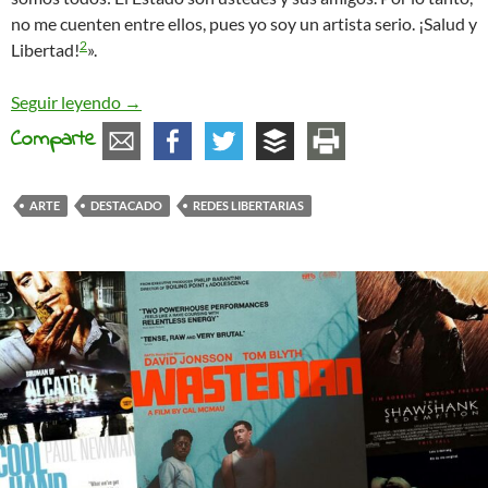
no me cuenten entre ellos, pues yo soy un artista serio. ¡Salud y
2
Libertad!
».
Entrevista a Santiago Sierra: «Símbolo Anarquist
Seguir leyendo
→
Comparte
ARTE
DESTACADO
REDES LIBERTARIAS