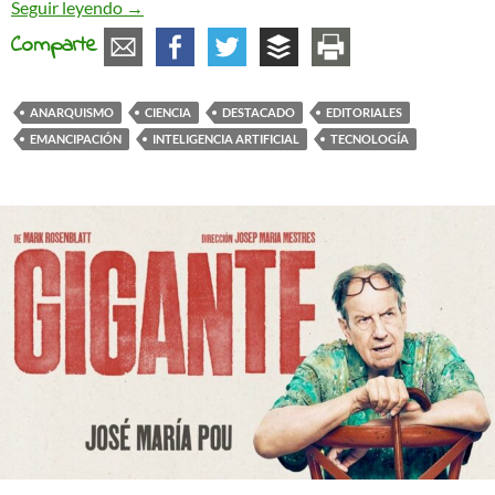
El anarquismo y su relación con la tecnociencia
Seguir leyendo
→
Comparte
ANARQUISMO
CIENCIA
DESTACADO
EDITORIALES
EMANCIPACIÓN
INTELIGENCIA ARTIFICIAL
TECNOLOGÍA