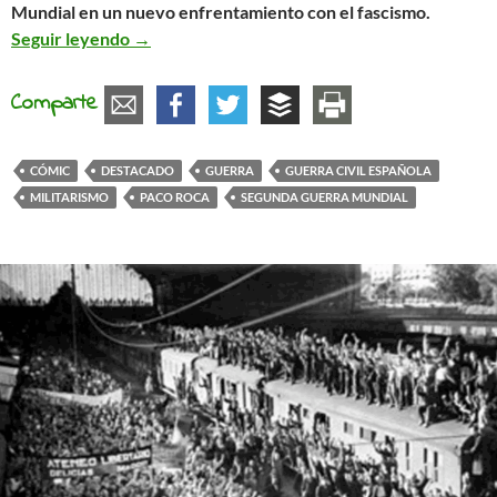
Mundial en un nuevo enfrentamiento con el fascismo.
Los surcos del azar
Seguir leyendo
→
Comparte
CÓMIC
DESTACADO
GUERRA
GUERRA CIVIL ESPAÑOLA
MILITARISMO
PACO ROCA
SEGUNDA GUERRA MUNDIAL