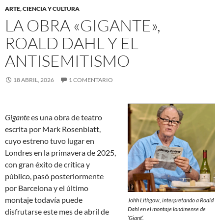
ARTE, CIENCIA Y CULTURA
LA OBRA «GIGANTE»,
ROALD DAHL Y EL
ANTISEMITISMO
18 ABRIL, 2026
1 COMENTARIO
Gigante
es una obra de teatro
escrita por Mark Rosenblatt,
cuyo estreno tuvo lugar en
Londres en la primavera de 2025,
con gran éxito de crítica y
público, pasó posteriormente
por Barcelona y el último
montaje todavía puede
Johh Lithgow, interpretando a Roald
Dahl en el montaje londinense de
disfrutarse este mes de abril de
‘
Giant
‘.