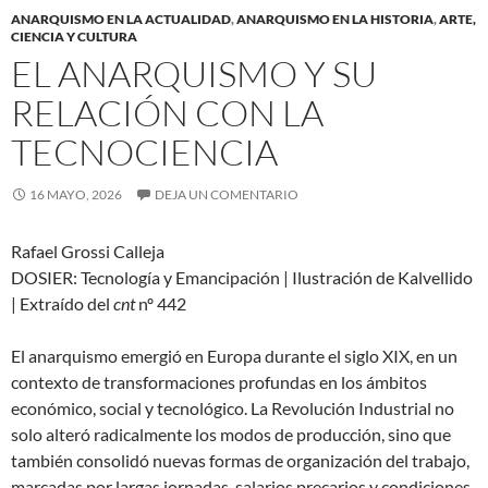
ANARQUISMO EN LA ACTUALIDAD
,
ANARQUISMO EN LA HISTORIA
,
ARTE,
CIENCIA Y CULTURA
EL ANARQUISMO Y SU
RELACIÓN CON LA
TECNOCIENCIA
16 MAYO, 2026
DEJA UN COMENTARIO
Rafael Grossi Calleja
DOSIER: Tecnología y Emancipación | Ilustración de Kalvellido
| Extraído del
cnt
nº 442
El anarquismo emergió en Europa durante el siglo XIX, en un
contexto de transformaciones profundas en los ámbitos
económico, social y tecnológico. La Revolución Industrial no
solo alteró radicalmente los modos de producción, sino que
también consolidó nuevas formas de organización del trabajo,
marcadas por largas jornadas, salarios precarios y condiciones