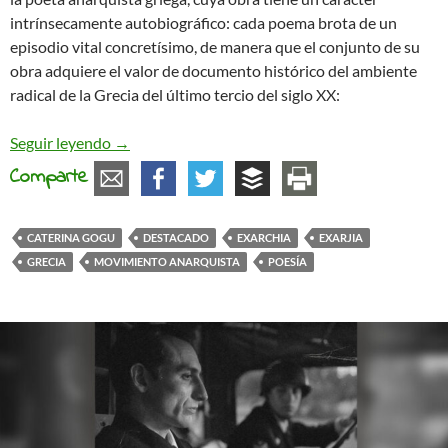
intrínsecamente autobiográfico: cada poema brota de un
episodio vital concretísimo, de manera que el conjunto de su
obra adquiere el valor de documento histórico del ambiente
radical de la Grecia del último tercio del siglo XX:
La poesía como documento histórico. Caterina Go
Seguir leyendo
→
Comparte
CATERINA GOGU
DESTACADO
EXARCHIA
EXARJIA
GRECIA
MOVIMIENTO ANARQUISTA
POESÍA