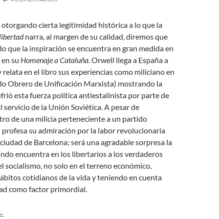
 otorgando cierta legitimidad histórica a lo que la
libertad
narra, al margen de su calidad, diremos que
do que la inspiración se encuentra en gran medida en
 en su
Homenaje a Cataluña
. Orwell llega a España a
y relata en el libro sus experiencias como miliciano en
o Obrero de Unificación Marxista) mostrando la
rió esta fuerza política antiestalinista por parte de
l servicio de la Unión Soviética. A pesar de
o de una milicia perteneciente a un partido
 profesa su admiración por la labor revolucionaria
 ciudad de Barcelona; será una agradable sorpresa la
ando encuentra en los libertarios a los verdaderos
l socialismo, no solo en el terreno económico,
ábitos cotidianos de la vida y teniendo en cuenta
tad como factor primordial.
l film «Tierra y libertad» y el anarquismo
→