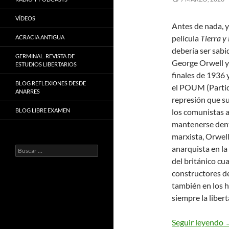
VÍDEOS
Antes de nada, y
película
Tierra y 
ACRACIA ANTIGUA
debería ser sabi
GERMINAL. REVISTA DE
George Orwell y
ESTUDIOS LIBERTARIOS
finales de 1936 
BLOG REFLEXIONES DESDE
el POUM (Partid
ANARRES
represión que suf
BLOG LIBRE EXAMEN
los comunistas a
mantenerse dentr
marxista, Orwell
anarquista en la
Buscar:
del británico cu
constructores de
también en los h
siempre la liber
E
Seguir leyendo