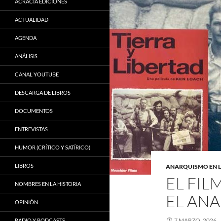
ACRACIA EDICIONES
ACTUALIDAD
AGENDA
ANÁLISIS
CANAL YOUTUBE
DESCARGA DE LIBROS
DOCUMENTOS
ENTREVISTAS
HUMOR (CRÍTICO Y SATÍRICO)
LIBROS
ANARQUISMO EN L
EL FIL
NOMBRES EN LA HISTORIA
EL AN
OPINIÓN
7 MARZO, 2026
RADIO Y PODCASTS