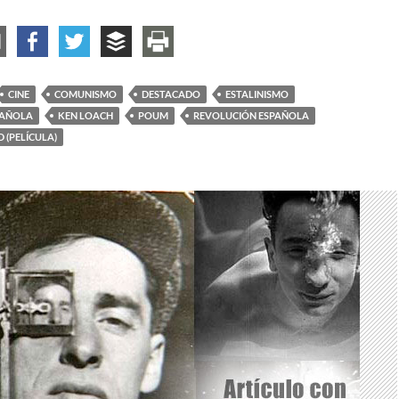
CINE
COMUNISMO
DESTACADO
ESTALINISMO
PAÑOLA
KEN LOACH
POUM
REVOLUCIÓN ESPAÑOLA
D (PELÍCULA)