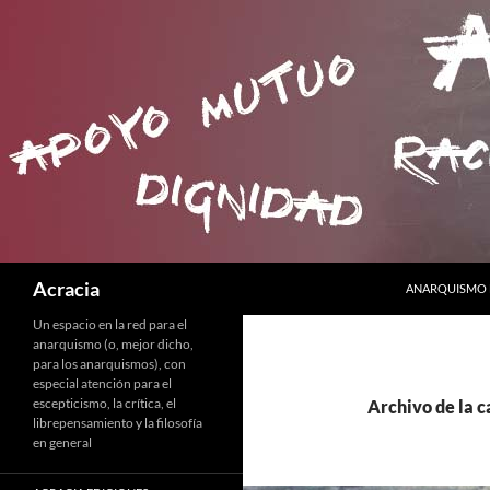
SALTAR AL CO
Buscar
Acracia
ANARQUISMO 
Un espacio en la red para el
anarquismo (o, mejor dicho,
para los anarquismos), con
especial atención para el
escepticismo, la crítica, el
Archivo de la c
librepensamiento y la filosofía
en general