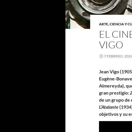
ARTE, CIENCIA Y 
EL CIN
VIGO
7 FEBRERO, 202
Jean Vigo (1905-
Eugène-Bonaven
Almereyda), que 
gran prestigio:
de un grupo de 
L’Atalante
(1934)
objetivos y su e