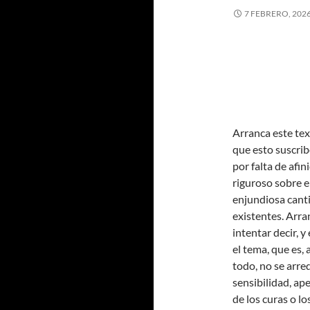
7 FEBRERO, 202
Arranca este tex
que esto suscrib
por falta de afin
riguroso sobre el
enjundiosa canti
existentes. Arra
intentar decir, y
el tema, que es, 
todo, no se arre
sensibilidad, ap
de los curas o l