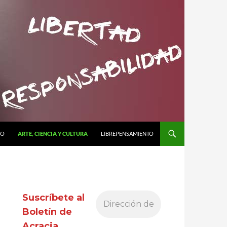
MO
ARTE, CIENCIA Y CULTURA
LIBREPENSAMIENTO
Suscríbete al
Boletín de
Acracia