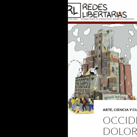
ARTE, CIENCIA Y 
OCCID
DOLO