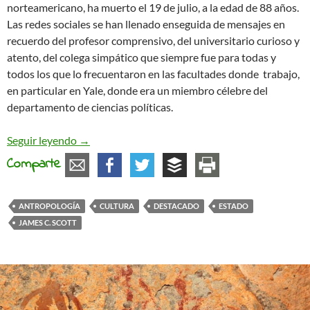
norteamericano, ha muerto el 19 de julio, a la edad de 88 años.
Las redes sociales se han llenado enseguida de mensajes en
recuerdo del profesor comprensivo, del universitario curioso y
atento, del colega simpático que siempre fue para todas y
todos los que lo frecuentaron en las facultades donde trabajo,
en particular en Yale, donde era un miembro célebre del
departamento de ciencias políticas.
James C. Scott, el pensador de la sociedad sin E
Seguir leyendo
→
Comparte
ANTROPOLOGÍA
CULTURA
DESTACADO
ESTADO
JAMES C. SCOTT