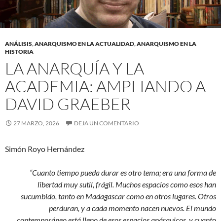
ANÁLISIS
,
ANARQUISMO EN LA ACTUALIDAD
,
ANARQUISMO EN LA
HISTORIA
LA ANARQUÍA Y LA
ACADEMIA: AMPLIANDO A
DAVID GRAEBER
27 MARZO, 2026
DEJA UN COMENTARIO
Simón Royo Hernández
“Cuanto tiempo pueda durar es otro tema; era una forma de
libertad muy sutil, frágil. Muchos espacios como esos han
sucumbido, tanto en Madagascar como en otros lugares. Otros
perduran, y a cada momento nacen nuevos. El mundo
contemporáneo está lleno de esos espacios anárquicos, y cuanto