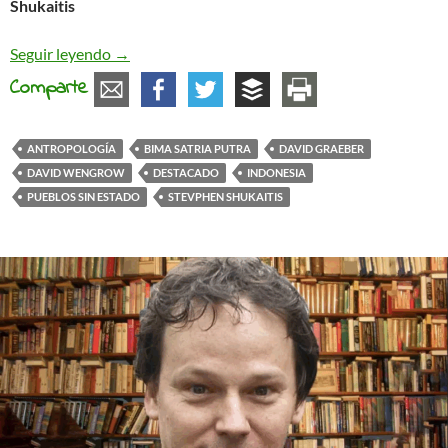
Shukaitis
Tribus de fuego y mundos apátridas: una convers
Seguir leyendo
→
Comparte
ANTROPOLOGÍA
BIMA SATRIA PUTRA
DAVID GRAEBER
DAVID WENGROW
DESTACADO
INDONESIA
PUEBLOS SIN ESTADO
STEVPHEN SHUKAITIS