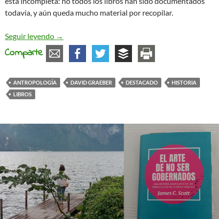
está incompleta: no todos los libros han sido documentados
todavía, y aún queda mucho material por recopilar.
La biblioteca de David Graeber
Seguir leyendo
→
Comparte
ANTROPOLOGÍA
DAVID GRAEBER
DESTACADO
HISTORIA
LIBROS