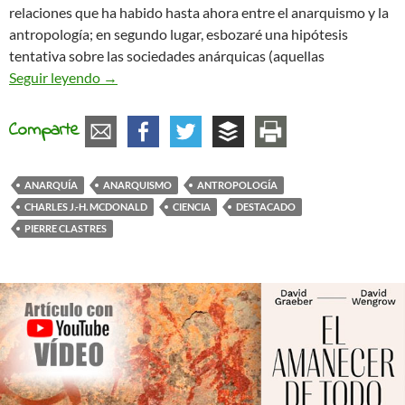
relaciones que ha habido hasta ahora entre el anarquismo y la
antropología; en segundo lugar, esbozaré una hipótesis
tentativa sobre las sociedades anárquicas (aquellas
Antropología de la anarquía
Seguir leyendo
→
Comparte
ANARQUÍA
ANARQUISMO
ANTROPOLOGÍA
CHARLES J.-H. MCDONALD
CIENCIA
DESTACADO
PIERRE CLASTRES