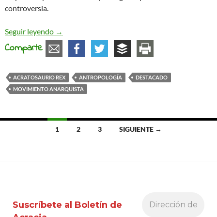
controversia.
Los procesos de escisión y la forma de superarlos
Seguir leyendo
→
Comparte
ACRATOSAURIO REX
ANTROPOLOGÍA
DESTACADO
MOVIMIENTO ANARQUISTA
Ir
1
2
3
SIGUIENTE →
a
las
entradas
Suscríbete al Boletín de