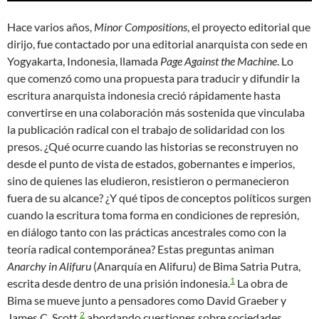
Hace varios años,
Minor Compositions
, el proyecto editorial que
dirijo, fue contactado por una editorial anarquista con sede en
Yogyakarta, Indonesia, llamada
Page
Against the Machine
. Lo
que comenzó como una propuesta para traducir y difundir la
escritura anarquista indonesia creció rápidamente hasta
convertirse en una colaboración más sostenida que vinculaba
la publicación radical con el trabajo de solidaridad con los
presos. ¿Qué ocurre cuando las historias se reconstruyen no
desde el punto de vista de estados, gobernantes e imperios,
sino de quienes las eludieron, resistieron o permanecieron
fuera de su alcance? ¿Y qué tipos de conceptos políticos surgen
cuando la escritura toma forma en condiciones de represión,
en diálogo tanto con las prácticas ancestrales como con la
teoría radical contemporánea? Estas preguntas animan
Anarchy in Alifuru
(Anarquía en Alifuru) de Bima Satria Putra,
1
escrita desde dentro de una prisión indonesia.
La obra de
Bima se mueve junto a pensadores como David Graeber y
2
James C. Scott,
abordando cuestiones sobre sociedades