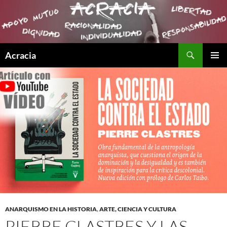
Buscar
Acracia
SALTAR
MENÚ
AL
PRINCI
CONTENIDO
ANARQUISMO EN LA HISTORIA
,
ARTE, CIENCIA Y CULTURA
PIERRE CLASTRES Y LAS