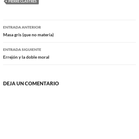
PIERRE CLASTRES
Navegación
ENTRADA ANTERIOR
de
Masa gris (que no materia)
entradas
ENTRADA SIGUIENTE
Errejón y la doble moral
DEJA UN COMENTARIO