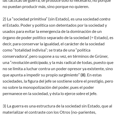
las tácticas de guerra, se produce sólo lo necesario, no porque
no puedan producir más, sino porque no quieren.
2) La “sociedad primitiva” (sin Estado), es una sociedad
contra
el Estado. Poder y política son detentados por la sociedad y
usados para evitar la emergencia de la dominación de un
órgano de poder político separado de la sociedad (= Estado), es
decir, para conservar la igualdad, el carácter de la sociedad
como “totalidad indivisa”; se trata de una “política
conservadora”, pero supone a su vez, en términos de Grüner,
una “
revolución anticipada
, y la más radical de todas, puesto que
no se limita a luchar contra un poder opresor ya existente, sino
que apunta a impedir su propio
surgimiento
”
(
8)
. En estas
sociedades, la figura del jefe se sostiene sobre el prestigio, pero
no sobre la monopolización del poder, pues el poder
permanece en la sociedad, y ésta lo ejerce
sobre
el jefe.
3) La guerra es una estructura de la sociedad sin Estado, que al
materializar el contraste con los Otros (no-parientes,