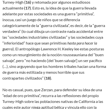
Turney-High
(
16)
y retomada por algunos estudiosos
actualmente
(
17)
. Esto es, la idea de que la guerra llevada
adelante por estas sociedades es una guerra “primitiva”,
inocua, casi un juego de niños que se diferencia
categóricamente de la “guerra civilizada”, es decir, de la “guerra
verdadera” (lo cual dibuja un contraste nada accidental entre
las “sociedades industriales civilizadas” y las sociedades cuya
“inferioridad” hace que sean primitivas
hasta para hacer la
guerra
). El antropólogo Lawrence H. Keeley lee estas posturas
como un resurgimiento de la noción rousseauniana del “buen
salvaje”, pero “no haciendo [del ‘buen salvaje’] un ser pacífico
(…), sino arguyendo que los hombres tribales hacían una forma
de guerra más estilizada y menos horrible que sus
contrapartes civilizados”
(
18)
.
No es casual, pues, que Zerzan, para defender su idea de una
“edad de oro primitiva”, recurra a las reflexiones del propio
Turney-High sobre las poblaciones nativas de California a las
cuales este autor niega aptitud bélica y vincula ello con la