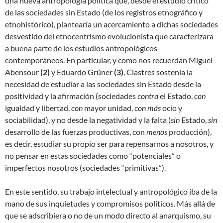
una nueva antropología política que, desde el estudio crítico
de las sociedades sin Estado (de los registros etnográfico y
etnohistórico), plantearía un acercamiento a dichas sociedades
desvestido del etnocentrismo evolucionista que caracterizara
a buena parte de los estudios antropológicos
contemporáneos. En particular, y como nos recuerdan Miguel
Abensour
(
2)
y Eduardo Grüner
(
3)
, Clastres sostenía la
necesidad de estudiar a las sociedades sin Estado desde la
positividad y la afirmación (sociedades
contra
el Estado,
con
igualdad y libertad,
con
mayor unidad,
con más
ocio y
sociabilidad), y no desde la negatividad y la falta (
sin
Estado,
sin
desarrollo de las fuerzas productivas, con
menos
producción),
es decir, estudiar su propio ser para repensarnos a nosotros, y
no pensar en estas sociedades como “potenciales” o
imperfectos nosotros (sociedades “primitivas”).
En este sentido, su trabajo intelectual y antropológico iba de la
mano de sus inquietudes y compromisos políticos. Más allá de
que se adscribiera o no de un modo directo al anarquismo, su