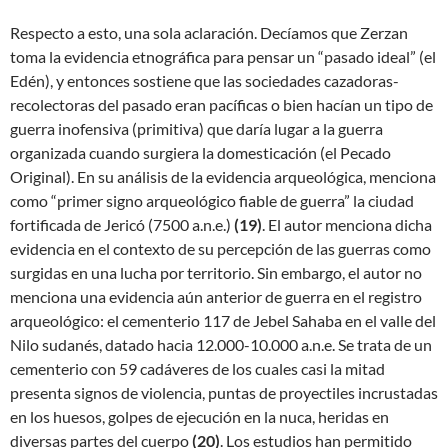
Respecto a esto, una sola aclaración. Decíamos que Zerzan
toma la evidencia etnográfica para pensar un “pasado ideal” (el
Edén), y entonces sostiene que las sociedades cazadoras-
recolectoras del pasado eran pacíficas o bien hacían un tipo de
guerra inofensiva (primitiva) que daría lugar a la guerra
organizada cuando surgiera la domesticación (el Pecado
Original). En su análisis de la evidencia arqueológica, menciona
como “primer signo arqueológico fiable de guerra” la ciudad
fortificada de Jericó (7500 a.n.e.)
(
19)
. El autor menciona dicha
evidencia en el contexto de su percepción de las guerras como
surgidas en una lucha por territorio. Sin embargo, el autor no
menciona una evidencia aún anterior de guerra en el registro
arqueológico: el cementerio 117 de Jebel Sahaba en el valle del
Nilo sudanés, datado hacia 12.000-10.000 a.n.e. Se trata de un
cementerio con 59 cadáveres de los cuales casi la mitad
presenta signos de violencia, puntas de proyectiles incrustadas
en los huesos, golpes de ejecución en la nuca, heridas en
diversas partes del cuerpo
(
20)
. Los estudios han permitido