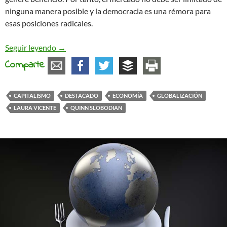
ninguna manera posible y la democracia es una rémora para
esas posiciones radicales.
El capitalismo sueña con un mundo sin democrac
Seguir leyendo
→
Comparte
CAPITALISMO
DESTACADO
ECONOMÍA
GLOBALIZACIÓN
LAURA VICENTE
QUINN SLOBODIAN