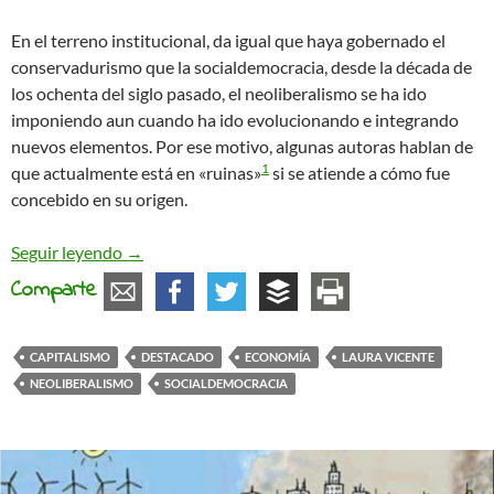
En el terreno institucional, da igual que haya gobernado el
conservadurismo que la socialdemocracia, desde la década de
los ochenta del siglo pasado, el neoliberalismo se ha ido
imponiendo aun cuando ha ido evolucionando e integrando
nuevos elementos. Por ese motivo, algunas autoras hablan de
1
que actualmente está en «ruinas»
si se atiende a cómo fue
concebido en su origen.
Neoliberalismo y políticas autoritarias (I)
Seguir leyendo
→
Comparte
CAPITALISMO
DESTACADO
ECONOMÍA
LAURA VICENTE
NEOLIBERALISMO
SOCIALDEMOCRACIA