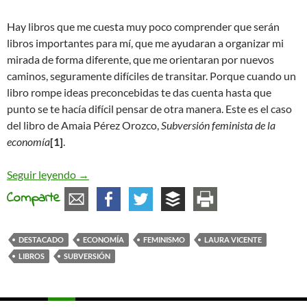
Hay libros que me cuesta muy poco comprender que serán
libros importantes para mí, que me ayudaran a organizar mi
mirada de forma diferente, que me orientaran por nuevos
caminos, seguramente difíciles de transitar. Porque cuando un
libro rompe ideas preconcebidas te das cuenta hasta que
punto se te hacía difícil pensar de otra manera. Este es el caso
del libro de Amaia Pérez Orozco,
Subversión feminista de la
economía
[1]
.
Economía feminista. Algunas reflexiones
Seguir leyendo
→
Comparte
DESTACADO
ECONOMÍA
FEMINISMO
LAURA VICENTE
LIBROS
SUBVERSIÓN