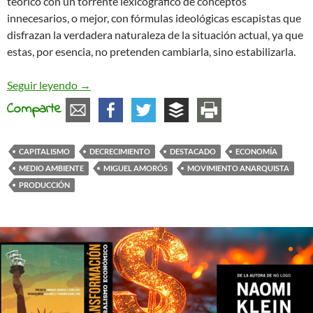
teórico con un torrente lexicográfico de conceptos
innecesarios, o mejor, con fórmulas ideológicas escapistas que
disfrazan la verdadera naturaleza de la situación actual, ya que
estas, por esencia, no pretenden cambiarla, sino estabilizarla.
De la ideología del decrecimiento en el medio libe
Seguir leyendo
→
Comparte
CAPITALISMO
DECRECIMIENTO
DESTACADO
ECONOMÍA
MEDIO AMBIENTE
MIGUEL AMORÓS
MOVIMIENTO ANARQUISTA
PRODUCCIÓN