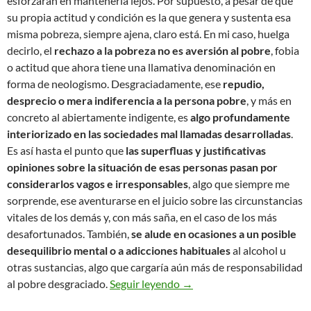
esforzaran en mantenerla lejos. Por supuesto, a pesar de que
su propia actitud y condición es la que genera y sustenta esa
misma pobreza, siempre ajena, claro está. En mi caso, huelga
decirlo, el
rechazo a la pobreza no es aversión al pobre
, fobia
o actitud que ahora tiene una llamativa denominación en
forma de neologismo. Desgraciadamente, ese
repudio,
desprecio o mera indiferencia a la persona pobre
, y más en
concreto al abiertamente indigente, es
algo profundamente
interiorizado en las sociedades mal llamadas desarrolladas
.
Es así hasta el punto que
las superfluas y justificativas
opiniones sobre la situación de esas personas pasan por
considerarlos vagos e irresponsables
, algo que siempre me
sorprende, ese aventurarse en el juicio sobre las circunstancias
vitales de los demás y, con más saña, en el caso de los más
desafortunados. También,
se alude en ocasiones a un posible
desequilibrio mental o a adicciones habituales
al alcohol u
otras sustancias, algo que cargaría aún más de responsabilidad
Indigencia moral
al pobre desgraciado.
Seguir leyendo
→