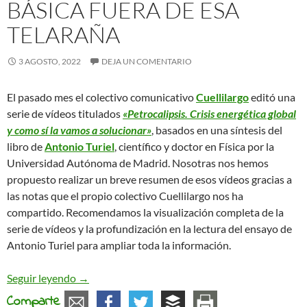
BÁSICA FUERA DE ESA
TELARAÑA
3 AGOSTO, 2022
DEJA UN COMENTARIO
El pasado mes el colectivo comunicativo
Cuellilargo
editó una
serie de vídeos titulados
«Petrocalipsis. Crisis energética global
y como sí la vamos a solucionar»
, basados en una síntesis del
libro de
Antonio Turiel
, científico y doctor en Física por la
Universidad Autónoma de Madrid. Nosotras nos hemos
propuesto realizar un breve resumen de esos vídeos gracias a
las notas que el propio colectivo Cuellilargo nos ha
compartido. Recomendamos la visualización completa de la
serie de vídeos y la profundización en la lectura del ensayo de
Antonio Turiel para ampliar toda la información.
Crisis energética global, capitalismo y soluciones 
Seguir leyendo
→
Comparte