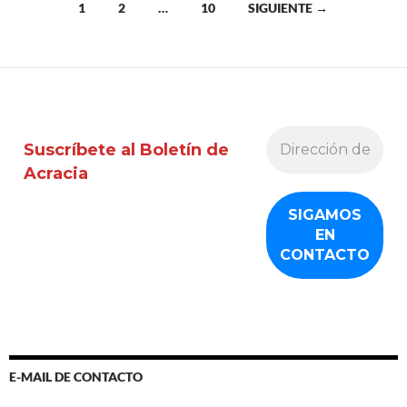
Ir
1
2
…
10
SIGUIENTE →
a
las
entradas
Suscríbete al Boletín de
Acracia
E-MAIL DE CONTACTO