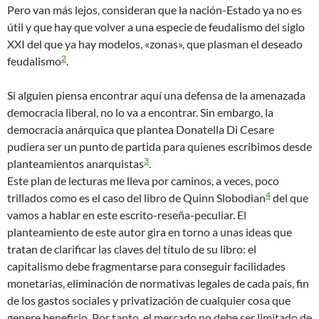
Pero van más lejos, consideran que la nación-Estado ya no es
útil y que hay que volver a una especie de feudalismo del siglo
XXI del que ya hay modelos, «zonas», que plasman el deseado
2
feudalismo
.
Si alguien piensa encontrar aquí una defensa de la amenazada
democracia liberal, no lo va a encontrar. Sin embargo, la
democracia anárquica que plantea Donatella Di Cesare
pudiera ser un punto de partida para quienes escribimos desde
3
planteamientos anarquistas
.
Este plan de lecturas me lleva por caminos, a veces, poco
4
trillados como es el caso del libro de Quinn Slobodian
del que
vamos a hablar en este escrito-reseña-peculiar. El
planteamiento de este autor gira en torno a unas ideas que
tratan de clarificar las claves del título de su libro: el
capitalismo debe fragmentarse para conseguir facilidades
monetarias, eliminación de normativas legales de cada país, fin
de los gastos sociales y privatización de cualquier cosa que
genere beneficio. Por tanto, el mercado no debe ser limitado de