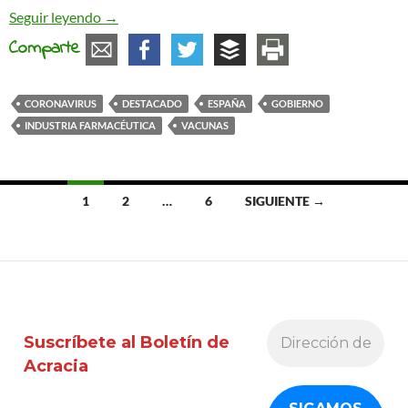
Vacunas
Seguir leyendo
→
Comparte
CORONAVIRUS
DESTACADO
ESPAÑA
GOBIERNO
INDUSTRIA FARMACÉUTICA
VACUNAS
Ir
1
2
…
6
SIGUIENTE →
a
las
entradas
Suscríbete al Boletín de
Acracia