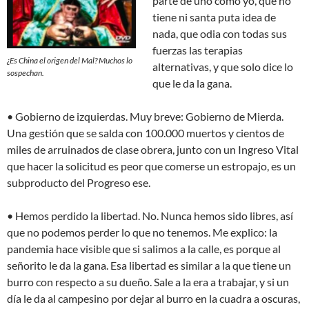
parte de uno como yo, que no
tiene ni santa puta idea de
nada, que odia con todas sus
fuerzas las terapias
¿Es China el origen del Mal? Muchos lo
alternativas, y que solo dice lo
sospechan.
que le da la gana.
• Gobierno de izquierdas. Muy breve: Gobierno de Mierda.
Una gestión que se salda con 100.000 muertos y cientos de
miles de arruinados de clase obrera, junto con un Ingreso Vital
que hacer la solicitud es peor que comerse un estropajo, es un
subproducto del Progreso ese.
• Hemos perdido la libertad. No. Nunca hemos sido libres, así
que no podemos perder lo que no tenemos. Me explico: la
pandemia hace visible que si salimos a la calle, es porque al
señorito le da la gana. Esa libertad es similar a la que tiene un
burro con respecto a su dueño. Sale a la era a trabajar, y si un
día le da al campesino por dejar al burro en la cuadra a oscuras,