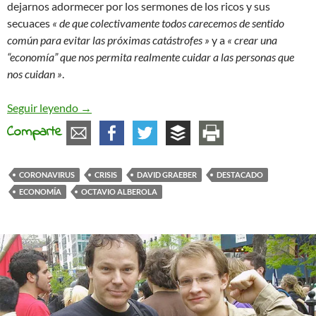
dejarnos adormecer por los sermones de los ricos y sus
secuaces
« de que colectivamente todos carecemos de sentido
común para evitar las próximas catástrofes »
y a
« crear una
“economía” que nos permita realmente cuidar a las personas que
nos cuidan »
.
¿Y si decidimos no ser cómplices?
Seguir leyendo
→
Comparte
CORONAVIRUS
CRISIS
DAVID GRAEBER
DESTACADO
ECONOMÍA
OCTAVIO ALBEROLA