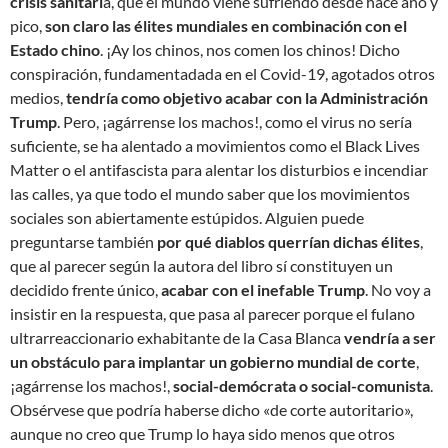
crisis sanitari
a, que el mundo viene sufriendo desde hace año y
pico,
son claro las élites mundiales en combinación con el
Estado chino
. ¡Ay los chinos, nos comen los chinos! Dicho
conspiración, fundamentadada en el Covid-19, agotados otros
medios,
tendría como objetivo acabar con la Administración
Trump
. Pero, ¡agárrense los machos!, como el virus no sería
suficiente, se ha alentado a movimientos como el Black Lives
Matter o el antifascista para alentar los disturbios e incendiar
las calles, ya que todo el mundo saber que los movimientos
sociales son abiertamente estúpidos. Alguien puede
preguntarse también
por qué diablos querrían dichas élites
,
que al parecer según la autora del libro sí constituyen un
decidido frente único,
acabar con el inefable Trump
. No voy a
insistir en la respuesta, que pasa al parecer porque el fulano
ultrarreaccionario exhabitante de la Casa Blanca
vendría a ser
un obstáculo para implantar un gobierno mundial de corte
,
¡agárrense los machos!,
social-demócrata o social-comunista
.
Obsérvese que podría haberse dicho «de corte autoritario»,
aunque no creo que Trump lo haya sido menos que otros