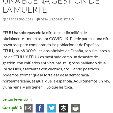
UNA BUENA GESTIÓN DE
LA MUERTE
27 FEBRERO, 2021
DEJA UN COMENTARIO
EEUU ha sobrepasado la cifra de medio millón de –
oficialmente– muertos por COVID-19. Puede parecer una cifra
pavorosa, pero comparando las poblaciones de España y
EEUU, los 68.000 fallecidos oficiales de España, son similares a
los de EEUU. Y EEUU es mostrado como un desastre de
gestión, con chiflados antivacunas, religiosos hablando de la
ira de Dios, asaltantes con cuernos, etc. Siendo positivos
podemos afirmar que la fortaleza de la democracia
norteamericana, es igual que la española. Aquí tenemos un rey,
y una reina, y allí tienen… Lo que les toca.
Una buena gestión de la muerte
Seguir leyendo
→
Comparte