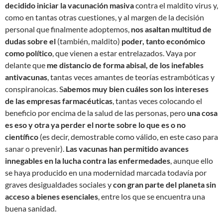
decidido iniciar la vacunación masiva
contra el maldito virus y,
como en tantas otras cuestiones, y al margen de la decisión
personal que finalmente adoptemos,
nos asaltan multitud de
dudas sobre el
(también, maldito)
poder, tanto económico
como político
, que vienen a estar entrelazados. Vaya por
delante que
me distancio de forma abisal, de los inefables
antivacunas
, tantas veces amantes de teorías estrambóticas y
conspiranoicas. S
abemos muy bien cuáles son los intereses
de las empresas farmacéuticas
, tantas veces colocando el
beneficio por encima de la salud de las personas, pero
una cosa
es eso y otra ya perder el norte sobre lo que es o no
científico
(es decir, demostrable como válido, en este caso para
sanar o prevenir).
Las vacunas han permitido avances
innegables en la lucha contra las enfermedades
, aunque ello
se haya producido en una modernidad marcada todavía por
graves desigualdades sociales y
con gran parte del planeta sin
acceso a bienes esenciales
, entre los que se encuentra una
buena sanidad.