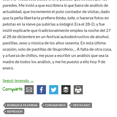
paredes. Me instó a que escribiera
lo que fuera
de análisis de
actualidad, que incremente el puto contador de visitas, dado
que la peña libertaria prefiere
feisbu
,
tuite
, o hacerse fotos en
pelotas en la nieve pa subirlas a
instagrá
. Era el 28-D, y fue
inútil explicarle que tradicionalmente empleo la noche del 27
al 28 de diciembre en un festival autodestructivo de alcohol,
pastillas, sexo y música de los años sesenta. En esta última
ocasión, solo de pastillas de Ibuprofeno… A falta de otra cosa,
y a fuerza de chillos, me puse a escribir un análisis que sea la
madre de todos los análisis, y me he puesto a ello hoy 9 de
enero.
Filomena, la que has liado
Seguir leyendo
→
Comparte
BORRASCA FILOMENA
CORONAVIRUS
DESTACADO
REPRESIÓN