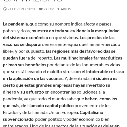
7 FEBRERO, 2021
2 COMENTARIOS
La pandemia
, que como su nombre indica afecta a países
pobres y ricos,
muestra en toda su evidencia la mezquindad
del sistema económico
en que vivimos.
Los precios de las
vacunas se disparan
, en esa entelequia que llaman «mercado
libre»,
y
por supuesto,
las regiones más desfavorecidas se
quedan fuera
del reparto.
Las multinacionales farmacéuticas
priman sus beneficios
por delante de las innumerables vidas
que se está llevando el maldito virus
con el intolerable retraso
en la aplicación de las vacunas
. Y, de entrada,
ni siquiera es
cierto que estas grandes empresas hayan invertido su
dinero y su esfuerzo
en encontrar las soluciones a la
pandemia, ya que todo el mundo sabe que
beben, como los
que más, del llamado capital público
proveniente de los
Estados y de la llamada Unión Europea.
Capitalismo
subvencionado
, poder político y poder económico bien
entrelazados. Uno de los aspectos de la situación es
dejar en