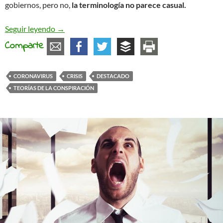
gobiernos, pero no,
la terminología no parece casual.
Conspiranoias (o no)
Seguir leyendo
→
Comparte
CORONAVIRUS
CRISIS
DESTACADO
TEORÍAS DE LA CONSPIRACIÓN