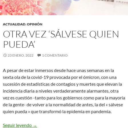
ACTUALIDAD
,
OPINIÓN
OTRA VEZ ‘SÁLVESE QUIEN
PUEDA’
23 ENERO, 2022
1 COMENTARIO
A pesar de estar inmersos desde hace unas semanas en la
sexta ola de la covid-19 provocada por el ómicron, con una
sucesión de estadísticas de contagios y muertes que elevan la
incidencia diaria a niveles verdaderamente alarmantes, otra
vez es cuestión -tanto para los gobiernos como para la mayoría
de la gente- de volver a la normalidad de antes, la del « sálvese
quien pueda » que transformó la epidemia en pandemia.
Otra vez ‘sálvese quien pueda’
Seguir leyendo
→