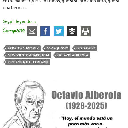
entre manos. Que si los niños, que si su próximo libro, que si
una hernia…
Panegírico a un Quijote libertario: Octavio Alber
Seguir leyendo
→
Comparte
ACRATOSAURIO REX
ANARQUISMO
DESTACADO
MOVIMIENTO ANARQUISTA
OCTAVIO ALBEROLA
PENSAMIENTO LIBERTARIO