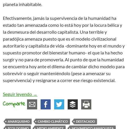
planeta inhabitable.
Efectivamente, jamás la supervivencia de la humanidad ha
estado tan amenazada como lo está hoy por la locura bélica y
la desmesura del desarrollo capitalista. Una terrible y
paradójica amenaza puesto que es el modelo civilizacional
autoritario y capitalista de vida -dominante hoy en el mundo y
supuesto promotor del bienestar humano- el que la ha hecho
surgir y no para de promoverla. Al punto de que la humanidad
se encuentra hoy ante el dilema de cambiar dicho modelo para
sobrevivir o seguir manteniéndolo (pese a amenazar su
supervivencia) y resignarse a correr ese riesgo existencial.
Por un anarquismo resueltamente ecosolidario
Seguir leyendo
→
Comparte
ANARQUISMO
CAMBIO CLIMÁTICO
DESTACADO
ECOLOGISMO
MEDIO AMBIENTE
MOVIMIENTO ANARQUISTA