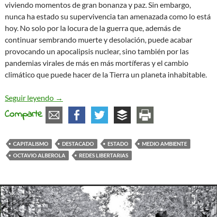
viviendo momentos de gran bonanza y paz. Sin embargo,
nunca ha estado su supervivencia tan amenazada como lo está
hoy. No solo por la locura de la guerra que, además de
continuar sembrando muerte y desolación, puede acabar
provocando un apocalipsis nuclear, sino también por las
pandemias virales de más en más mortíferas y el cambio
climático que puede hacer de la Tierra un planeta inhabitable.
La urgencia existencial de nuestros tiempos
Seguir leyendo
→
Comparte
CAPITALISMO
DESTACADO
ESTADO
MEDIO AMBIENTE
OCTAVIO ALBEROLA
REDES LIBERTARIAS