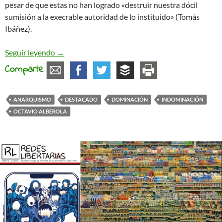
pesar de que estas no han logrado «destruir nuestra dócil
sumisión a la execrable autoridad de lo instituido» (Tomás
Ibáñez).
La indominación y el homo sapiens actual
Seguir leyendo
→
Comparte
ANARQUISMO
DESTACADO
DOMINACIÓN
INDOMINACIÓN
OCTAVIO ALBEROLA