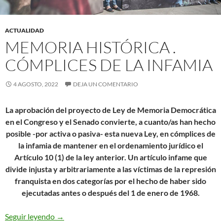
ACTUALIDAD
MEMORIA HISTÓRICA .
CÓMPLICES DE LA INFAMIA
4 AGOSTO, 2022
DEJA UN COMENTARIO
La aprobación del proyecto de Ley de Memoria Democrática
en el Congreso y el Senado convierte, a cuanto/as han hecho
posible -por activa o pasiva- esta nueva Ley, en cómplices de
la infamia de mantener en el ordenamiento jurídico el
Artículo 10 (1) de la ley anterior. Un artículo infame que
divide injusta y arbitrariamente a las víctimas de la represión
franquista en dos categorías por el hecho de haber sido
ejecutadas antes o después del 1 de enero de 1968.
Memoria histórica . Cómplices de la infamia
Seguir leyendo
→