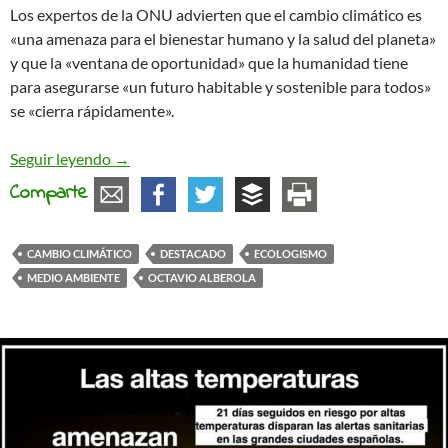
Los expertos de la ONU advierten que el cambio climático es
«una amenaza para el bienestar humano y la salud del planeta»
y que la «ventana de oportunidad» que la humanidad tiene
para asegurarse «un futuro habitable y sostenible para todos»
se «cierra rápidamente».
La Tierra, nuestro planeta, puede desaparecer
Seguir leyendo
→
Comparte
CAMBIO CLIMÁTICO
DESTACADO
ECOLOGISMO
MEDIO AMBIENTE
OCTAVIO ALBEROLA