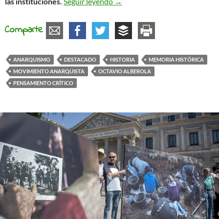
Revolución o colapso. Entre el a
las instituciones.
Seguir leyendo
→
Comparte
ANARQUISMO
DESTACADO
HISTORIA
MEMORIA HISTÓRICA
MOVIMIENTO ANARQUISTA
OCTAVIO ALBEROLA
PENSAMIENTO CRÍTICO