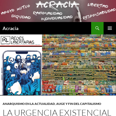
Buscar
Acracia
SALTAR
MENÚ
AL
PRINCI
CONTENIDO
ANARQUISMO EN LA ACTUALIDAD
,
AUGE Y FIN DEL CAPITALISMO
LA URGENCIA EXISTENCIAL