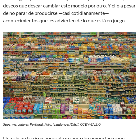
deseos que desear cambiar este modelo por otro. Y ello a pesar
de no parar de producirse —casi cotidianamente—
acontecimientos que les advierten de lo que está en juego.
Supermercado en Portland. Foto: lyzadanger/Diliﬀ. CC BY‐SA 2.0
Una absurda e irresponsable manera de comportarse que,