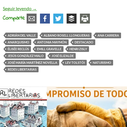
El naturismo libertario. Referentes históricos (
Seguir leyendo
→
Comparte
ADRIÁN DEL VALLE
ALBANO ROSELL LLONGUERAS
ANA CARRERA
ANARQUISMO
ANTONIA MAYMÓN
DESTACADO
ÉLISÉE RECLÚS
EMILL GRAVELLE
HENRI ZISLY
JESÚS GONZÁLEZ MALO
JOSÉ ELIZALDE
JOSÉ MARÍA MARTÍNEZ NOVELLA
LEV TOLSTÓI
NATURISMO
REDES LIBERTARIAS