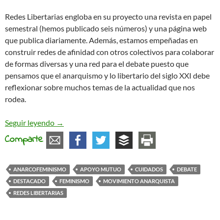
Redes Libertarias engloba en su proyecto una revista en papel
semestral (hemos publicado seis números) y una página web
que publica diariamente. Además, estamos empeñadas en
construir redes de afinidad con otros colectivos para colaborar
de formas diversas y una red para el debate puesto que
pensamos que el anarquismo y lo libertario del siglo XXI debe
reflexionar sobre muchos temas de la actualidad que nos
rodea.
Colectivo Redes Libertarias: espacio en red para el
Seguir leyendo
→
Comparte
ANARCOFEMINISMO
APOYO MUTUO
CUIDADOS
DEBATE
DESTACADO
FEMINISMO
MOVIMIENTO ANARQUISTA
REDES LIBERTARIAS