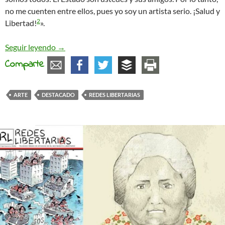
no me cuenten entre ellos, pues yo soy un artista serio. ¡Salud y
2
Libertad!
».
Entrevista a Santiago Sierra: «Símbolo Anarquist
Seguir leyendo
→
Comparte
ARTE
DESTACADO
REDES LIBERTARIAS