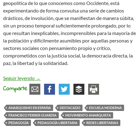
geopolítica de lo que conocemos como Occidente, está
experimentando de forma convulsa una serie de cambios
drásticos, de involución, que se manifiestan de manera súbita,
sin un proceso temporal suficientemente prolongado, por lo
que resultan inexplicables, incomprensibles para la mayoría de
la población y difícilmente asumibles por aquellas personas y
sectores sociales con pensamiento propio y crítico,
comprometidos con la justicia social, la democracia directa, la
paz, la libertad y la solidaridad.
La educación como herramienta. La Escuela Mode
Seguir leyendo
→
Comparte
ANARQUISMO EN ESPAÑA
DESTACADO
ESCUELA MODERNA
FRANCISCO FERRER GUARDIA
MOVIMIENTO ANARQUISTA
PEDAGOGÍA
PEDAGOGÍA LIBERTARIA
REDES LIBERTARIAS