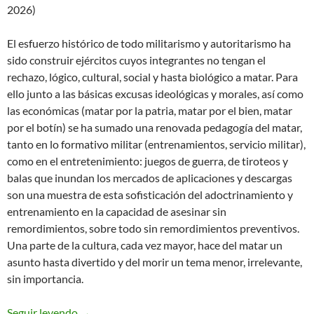
2026)
El esfuerzo histórico de todo militarismo y autoritarismo ha
sido construir ejércitos cuyos integrantes no tengan el
rechazo, lógico, cultural, social y hasta biológico a matar. Para
ello junto a las básicas excusas ideológicas y morales, así como
las económicas (matar por la patria, matar por el bien, matar
por el botín) se ha sumado una renovada pedagogía del matar,
tanto en lo formativo militar (entrenamientos, servicio militar),
como en el entretenimiento: juegos de guerra, de tiroteos y
balas que inundan los mercados de aplicaciones y descargas
son una muestra de esta sofisticación del adoctrinamiento y
entrenamiento en la capacidad de asesinar sin
remordimientos, sobre todo sin remordimientos preventivos.
Una parte de la cultura, cada vez mayor, hace del matar un
asunto hasta divertido y del morir un tema menor, irrelevante,
sin importancia.
La deserción, un gran NO para ir de la guerra a la
Seguir leyendo
→