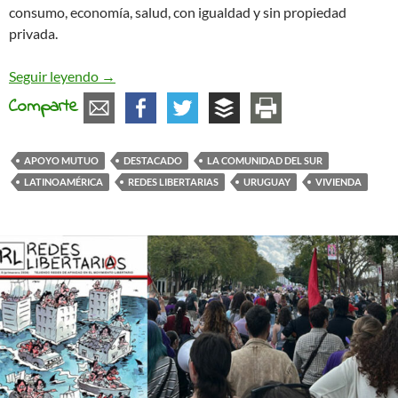
consumo, economía, salud, con igualdad y sin propiedad
privada.
En defensa de la vivienda popular y la ayuda mut
Seguir leyendo
→
Comparte
APOYO MUTUO
DESTACADO
LA COMUNIDAD DEL SUR
LATINOAMÉRICA
REDES LIBERTARIAS
URUGUAY
VIVIENDA