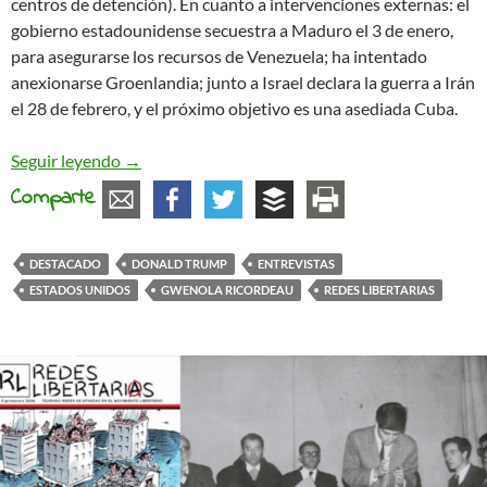
centros de detención). En cuanto a intervenciones externas: el
gobierno estadounidense secuestra a Maduro el 3 de enero,
para asegurarse los recursos de Venezuela; ha intentado
anexionarse Groenlandia; junto a Israel declara la guerra a Irán
el 28 de febrero, y el próximo objetivo es una asediada Cuba.
Entrevista a Gwenola Ricordeau: ¿Un cambio de 
Seguir leyendo
→
Comparte
DESTACADO
DONALD TRUMP
ENTREVISTAS
ESTADOS UNIDOS
GWENOLA RICORDEAU
REDES LIBERTARIAS