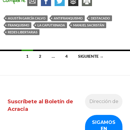
Comparte
AGUSTÍN GARCÍA CALVO
ANTIFRANQUISMO
DESTACADO
FRANQUISMO
LA CAPUTXINADA
MANUEL SACRISTÁN
REDES LIBERTARIAS
Ir
1
2
…
4
SIGUIENTE →
a
las
entradas
Suscríbete al Boletín de
Acracia