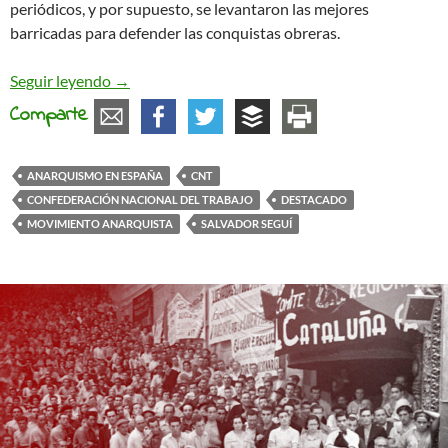
periódicos, y por supuesto, se levantaron las mejores
barricadas para defender las conquistas obreras.
Salvador Seguí. El héroe de las huelgas obreras d
Seguir leyendo
→
Comparte
ANARQUISMO EN ESPAÑA
CNT
CONFEDERACIÓN NACIONAL DEL TRABAJO
DESTACADO
MOVIMIENTO ANARQUISTA
SALVADOR SEGUÍ