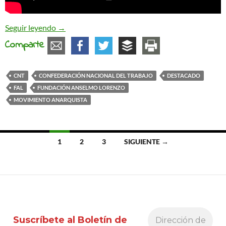
Ayúdanos a preservar la memoria libertaria
Seguir leyendo
→
Comparte
CNT
CONFEDERACIÓN NACIONAL DEL TRABAJO
DESTACADO
FAL
FUNDACIÓN ANSELMO LORENZO
MOVIMIENTO ANARQUISTA
Ir
1
2
3
SIGUIENTE →
a
las
entradas
Suscríbete al Boletín de