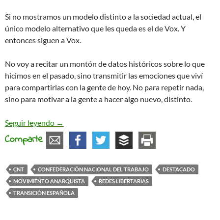
Si no mostramos un modelo distinto a la sociedad actual, el
único modelo alternativo que les queda es el de Vox. Y
entonces siguen a Vox.
No voy a recitar un montón de datos históricos sobre lo que
hicimos en el pasado, sino transmitir las emociones que viví
para compartirlas con la gente de hoy. No para repetir nada,
sino para motivar a la gente a hacer algo nuevo, distinto.
Cuando creímos cambiarlo todo. Mi vivencia liberta
Seguir leyendo
→
Comparte
CNT
CONFEDERACIÓN NACIONAL DEL TRABAJO
DESTACADO
MOVIMIENTO ANARQUISTA
REDES LIBERTARIAS
TRANSICIÓN ESPAÑOLA