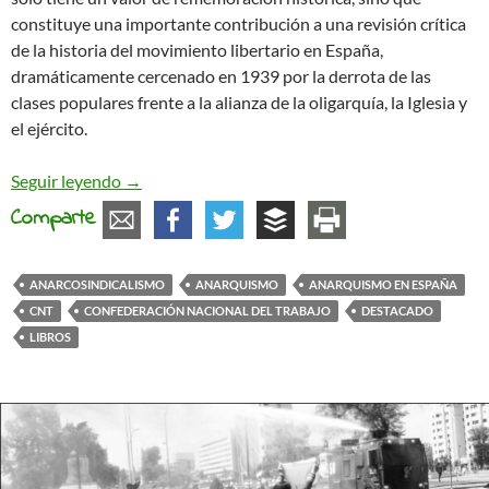
constituye una importante contribución a una revisión crítica
de la historia del movimiento libertario en España,
dramáticamente cercenado en 1939 por la derrota de las
clases populares frente a la alianza de la oligarquía, la Iglesia y
el ejército.
Los caminos del Comunismo Libertario en España 
Seguir leyendo
→
Comparte
ANARCOSINDICALISMO
ANARQUISMO
ANARQUISMO EN ESPAÑA
CNT
CONFEDERACIÓN NACIONAL DEL TRABAJO
DESTACADO
LIBROS