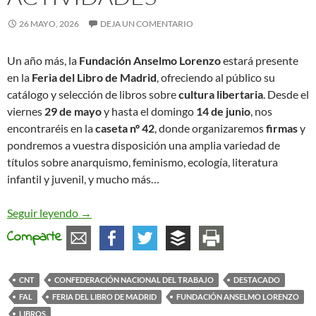
26 MAYO, 2026
DEJA UN COMENTARIO
Un año más, la
Fundación Anselmo Lorenzo
estará presente
en la
Feria del Libro de Madrid
, ofreciendo al público su
catálogo y selección de libros sobre
cultura libertaria
. Desde el
viernes
29 de mayo
y hasta el domingo
14 de junio
, nos
encontraréis en la
caseta nº 42
, donde organizaremos
firmas
y
pondremos a vuestra disposición una amplia variedad de
títulos sobre anarquismo, feminismo, ecología, literatura
infantil y juvenil, y mucho más…
La FAL en la Feria del Libro de Madrid 2026: Firm
Seguir leyendo
→
Comparte
CNT
CONFEDERACIÓN NACIONAL DEL TRABAJO
DESTACADO
FAL
FERIA DEL LIBRO DE MADRID
FUNDACIÓN ANSELMO LORENZO
LIBROS