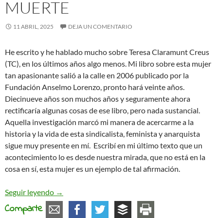
MUERTE
11 ABRIL, 2025
DEJA UN COMENTARIO
He escrito y he hablado mucho sobre Teresa Claramunt Creus
(TC), en los últimos años algo menos. Mi libro sobre esta mujer
tan apasionante salió a la calle en 2006 publicado por la
Fundación Anselmo Lorenzo, pronto hará veinte años.
Diecinueve años son muchos años y seguramente ahora
rectificaría algunas cosas de ese libro, pero nada sustancial.
Aquella investigación marcó mi manera de acercarme a la
historia y la vida de esta sindicalista, feminista y anarquista
sigue muy presente en mí. Escribí en mi último texto que un
acontecimiento lo es desde nuestra mirada, que no está en la
cosa en sí, esta mujer es un ejemplo de tal afirmación.
TERESA CLARAMUNT CREUS. 94 años de su mu
Seguir leyendo
→
Comparte