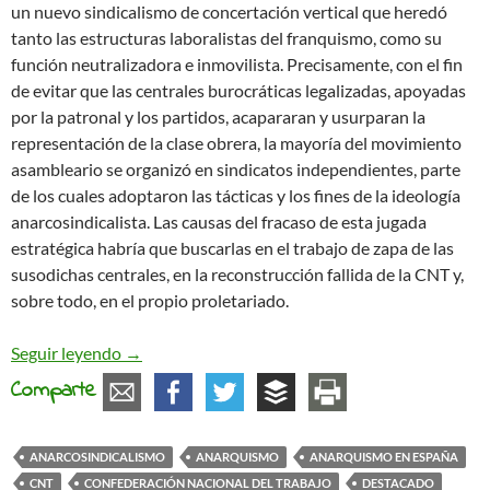
un nuevo sindicalismo de concertación vertical que heredó
tanto las estructuras laboralistas del franquismo, como su
función neutralizadora e inmovilista. Precisamente, con el fin
de evitar que las centrales burocráticas legalizadas, apoyadas
por la patronal y los partidos, acapararan y usurparan la
representación de la clase obrera, la mayoría del movimiento
asambleario se organizó en sindicatos independientes, parte
de los cuales adoptaron las tácticas y los fines de la ideología
anarcosindicalista. Las causas del fracaso de esta jugada
estratégica habría que buscarlas en el trabajo de zapa de las
susodichas centrales, en la reconstrucción fallida de la CNT y,
sobre todo, en el propio proletariado.
El anarcosindicalismo frente a los malos tiempos
Seguir leyendo
→
Comparte
ANARCOSINDICALISMO
ANARQUISMO
ANARQUISMO EN ESPAÑA
CNT
CONFEDERACIÓN NACIONAL DEL TRABAJO
DESTACADO