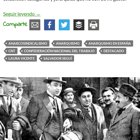
Salvador Seguí, ni héroe ni mito
Seguir leyendo
→
Comparte
ANARCOSINDICALISMO
ANARQUISMO
ANARQUISMO EN ESPAÑA
CNT
CONFEDERACIÓN NACIONAL DEL TRABAJO
DESTACADO
LAURA VICENTE
SALVADOR SEGUÍ