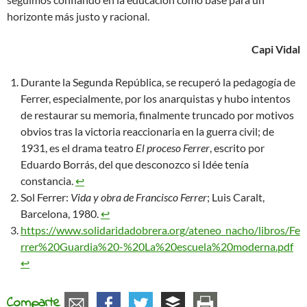
horizonte más justo y racional.
Capi Vidal
Durante la Segunda República, se recuperó la pedagogía de
Ferrer, especialmente, por los anarquistas y hubo intentos
de restaurar su memoria, finalmente truncado por motivos
obvios tras la victoria reaccionaria en la guerra civil; de
1931, es el drama teatro
El proceso Ferrer
, escrito por
Eduardo Borrás, del que desconozco si Idée tenía
constancia.
↩︎
Sol Ferrer:
Vida y obra de Francisco Ferrer
; Luis Caralt,
Barcelona, 1980.
↩︎
https://www.solidaridadobrera.org/ateneo_nacho/libros/Fe
rrer%20Guardia%20-%20La%20escuela%20moderna.pdf
↩︎
Comparte