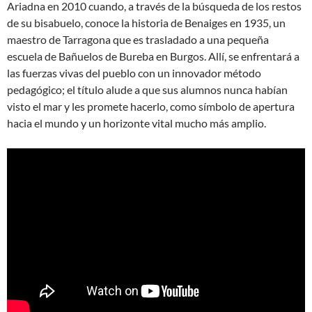
Ariadna en 2010 cuando, a través de la búsqueda de los restos
de su bisabuelo, conoce la historia de Benaiges en 1935, un
maestro de Tarragona que es trasladado a una pequeña
escuela de Bañuelos de Bureba en Burgos. Allí, se enfrentará a
las fuerzas vivas del pueblo con un innovador método
pedagógico; el título alude a que sus alumnos nunca habían
visto el mar y les promete hacerlo, como símbolo de apertura
hacia el mundo y un horizonte vital mucho más amplio.