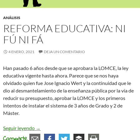
ANÁLISIS
REFORMA EDUCATIVA: NI
FÚ NI FÁ
4 ENERO, 2021
DEJA UN COMENTARIO
Han pasado 6 años desde que se aprobara la LOMCE, la ley
educativa vigente hasta ahora. Parece que se nos haya
olvidado quien fue Jose Ignacio Wert y la continuidad que le
dio al desmantelamiento de la enseñanza pública por la vía de
reducir su presupuesto, aprobar la LOMCE y los primeros
intentos de instalar el sistema de 3 años de Grado y 2 de
Máster.
Reforma Educativa: ni fú ni fá
Seguir leyendo
→
Comparte