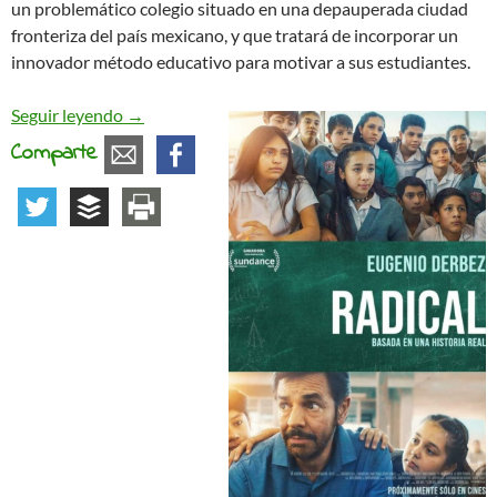
un problemático colegio situado en una depauperada ciudad
fronteriza del país mexicano, y que tratará de incorporar un
innovador método educativo para motivar a sus estudiantes.
Radical, a propósito de cine y educación
Seguir leyendo
→
Comparte