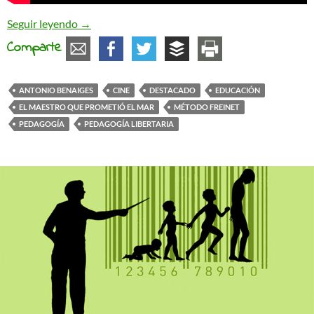
«El maestro que prometió el mar», Antonio Benai
Seguir leyendo
→
Comparte
ANTONIO BENAIGES
CINE
DESTACADO
EDUCACIÓN
EL MAESTRO QUE PROMETIÓ EL MAR
MÉTODO FREINET
PEDAGOGÍA
PEDAGOGÍA LIBERTARIA