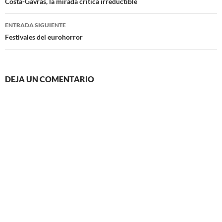
de
Costa-Gavras, la mirada crítica irreductible
entradas
ENTRADA SIGUIENTE
Festivales del eurohorror
DEJA UN COMENTARIO