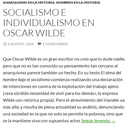
ANARQUISMO EN LA HISTORIA
,
NOMBRES EN LA HISTORIA
SOCIALISMO E
INDIVIDUALISMO EN
OSCAR WILDE
2 AGOSTO, 2024
1 COMENTARIO
Que Oscar Wilde es un gran escritor no creo que lo dude nadie,
pero que no es tan conocido su pensamiento tan cercano al
anarquismo parece también un hecho. En su texto
El alma del
hombre bajo el socialismo
comienza realizando una declaración
de intenciones en contra de la explotación del trabajo ajeno
(«esa sórdida necesidad de vivir para los demás», lo expresa
Wilde con retórica propia). Pero el atrevimiento del irlandés va
más allá, y resulta de plena actualidad su análisis, denunciando
una sociedad en la que no solo se permite la pobreza, sino que
Socialis
se la mantiene viva con supuestos actos
Seguir leyendo
→