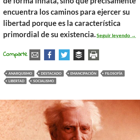
de forma innata, sino que precisamente
encuentra los caminos para ejercer su
libertad porque es la característica
El c
primordial de su existencia.
Seguir leyendo
→
Comparte
ANARQUISMO
DESTACADO
EMANCIPACIÓN
FILOSOFÍA
LIBERTAD
SOCIALISMO