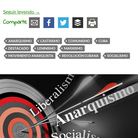
Cuba, una mirada libertaria y emancipadora
Seguir leyendo
→
Comparte
ANARQUISMO
CASTRISMO
COMUNISMO
CUBA
DESTACADO
LENINISMO
MARXISMO
MOVIMIENTO ANARQUISTA
REVOLUCIÓN CUBANA
SOCIALISMO