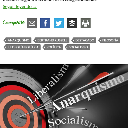
La saludable lectura de Bertrand Russell
Seguir leyendo
→
Comparte
ANARQUISMO
BERTRAND RUSSELL
DESTACADO
FILOSOFÍA
FILOSOFÍA POLÍTICA
POLÍTICA
SOCIALISMO