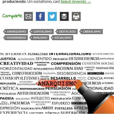
A vueltas sobre
produciendo
. Un socialismo, casi
Seguir leyendo
→
Comparte
ANARQUISMO
CAPITALISMO
DESTACADO
LIBERALISMO
MODERNIDAD
NIHILISMO
SOCIALISMO