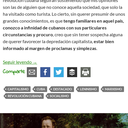
revolución cubana seguirán sosteniendo que mis opiniones
son las de alguien que no conoce aquella sociedad, que solo la
ha visitado como turista. Lo cierto, sin querer presumir de unos
grandes conocimientos, es que
tengo familiares en aquel país,
conozco a infinidad de cubanos con sus particulares
circunstancias y procuro
, creo que sin tener sospecha alguna
de querer favorecer la depredación capitalista,
estar bien
informado al margen de proclamas y simplezas
.
Cuba abre sus puertas (al capitalismo)
Seguir leyendo
→
Comparte
CAPITALISMO
CUBA
DESTACADO
LENINISMO
MARXISMO
REVOLUCIÓN CUBANA
SOCIALISMO