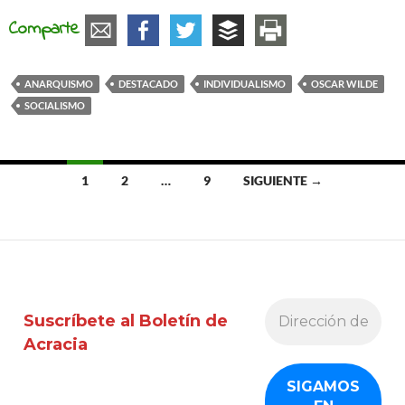
Comparte
ANARQUISMO
DESTACADO
INDIVIDUALISMO
OSCAR WILDE
SOCIALISMO
Ir
1
2
…
9
SIGUIENTE →
a
las
entradas
Suscríbete al Boletín de
Acracia