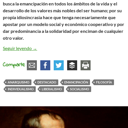
busca la emancipación en todos los ámbitos de la vida y el
desarrollo de los valores más nobles del ser humano; por su
propia idiosincrasia hace que tenga necesariamente que
apostar por un modelo social y económico cooperativo y por
dar predominancia a la solidaridad por enciman de cualquier
otro valor.
Socialismo libertario e individualismo solidario
Seguir leyendo
→
Comparte
ANARQUISMO
DESTACADO
EMANCIPACIÓN
FILOSOFÍA
INDIVIDUALISMO
LIBERALISMO
SOCIALISMO