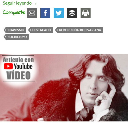
¿Cuál es la realidad de Venezuela?
Seguir leyendo
→
Comparte
CHAVISMO
DESTACADO
REVOLUCIÓN BOLIVARIANA
SOCIALISMO