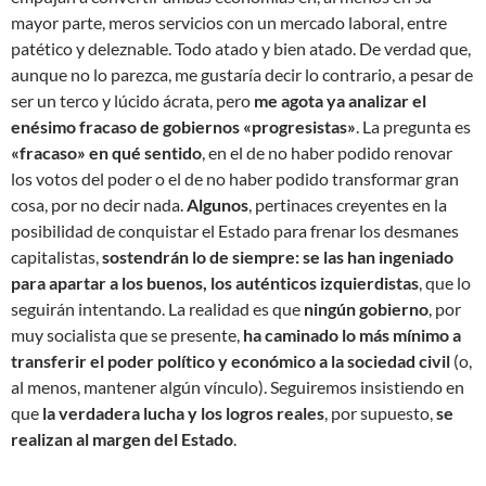
mayor parte, meros servicios con un mercado laboral, entre
patético y deleznable. Todo atado y bien atado. De verdad que,
aunque no lo parezca, me gustaría decir lo contrario, a pesar de
ser un terco y lúcido ácrata, pero
me agota ya analizar el
enésimo fracaso de gobiernos «progresistas»
. La pregunta es
«fracaso» en qué sentido
, en el de no haber podido renovar
los votos del poder o el de no haber podido transformar gran
cosa, por no decir nada.
Algunos
, pertinaces creyentes en la
posibilidad de conquistar el Estado para frenar los desmanes
capitalistas,
sostendrán lo de siempre: se las han ingeniado
para apartar a los buenos, los auténticos izquierdistas
, que lo
seguirán intentando. La realidad es que
ningún gobierno
, por
muy socialista que se presente,
ha caminado lo más mínimo a
transferir el poder político y económico a la sociedad civil
(o,
al menos, mantener algún vínculo). Seguiremos insistiendo en
que
la verdadera lucha y los logros reales
, por supuesto,
se
realizan al margen del Estado
.