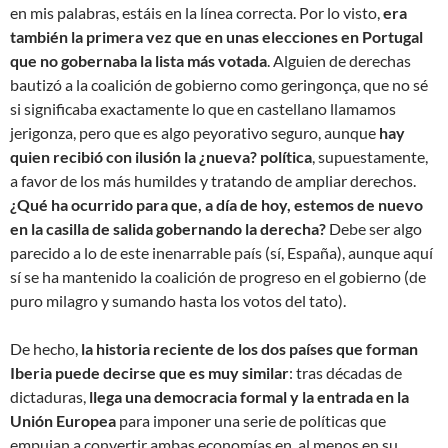
en mis palabras, estáis en la línea correcta. Por lo visto,
era
también la primera vez que en unas elecciones en Portugal
que no gobernaba la lista más votada
. Alguien de derechas
bautizó a la coalición de gobierno como geringonça, que no sé
si significaba exactamente lo que en castellano llamamos
jerigonza, pero que es algo peyorativo seguro, aunque
hay
quien recibió con ilusión la ¿nueva? política
, supuestamente,
a favor de los más humildes y tratando de ampliar derechos.
¿Qué ha ocurrido para que, a día de hoy, estemos de nuevo
en la casilla de salida gobernando la derecha?
Debe ser algo
parecido a lo de este inenarrable país (sí, España), aunque aquí
sí se ha mantenido la coalición de progreso en el gobierno (de
puro milagro y sumando hasta los votos del tato).
De hecho,
la historia reciente de los dos países que forman
Iberia puede decirse que es muy similar
: tras décadas de
dictaduras,
llega una democracia formal y la entrada en la
Unión Europea
para imponer una serie de políticas que
empujan a convertir ambas economías en, al menos en su