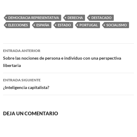
DEMOCRACIA REPRESENTATIVA
DERECHA
DESTACADO
ELECCIONES
ESPAÑA
ESTADO
PORTUGAL
SOCIALISMO
Navegación
ENTRADA ANTERIOR
de
Sobre las nociones de persona e individuo con una perspectiva
libertaria
entradas
ENTRADA SIGUIENTE
¿Inteligencia capitalista?
DEJA UN COMENTARIO