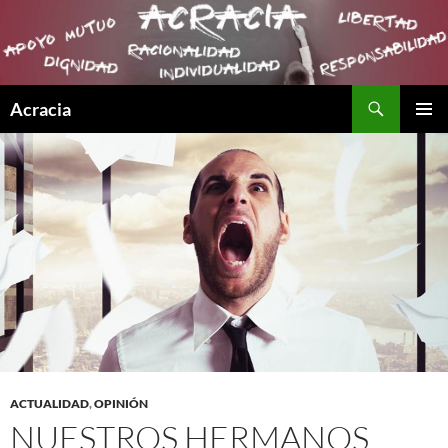
Buscar
Acracia
SALTAR
MENÚ
AL
PRINCI
CONTENIDO
ACTUALIDAD
,
OPINIÓN
NUESTROS HERMANOS