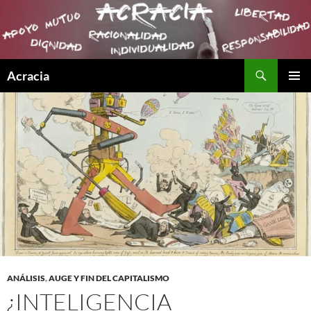
Buscar
Acracia
SALTAR
MENÚ
AL
PRINCI
CONTENIDO
ANÁLISIS
,
AUGE Y FIN DEL CAPITALISMO
¿INTELIGENCIA