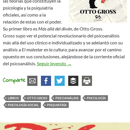
las teorías que constituyen la
psicología y la psiquiatría
oficiales, así como a la
relación de estas con el poder.
Su primer libro es
Más allá del diván
, de Otto Gross.
Gross supo ver el potencial revolucionario del psicoanálisis
más allá del uso clínico e individualizado y se adelantó con su
análisis a
El malestar en la cultura
, para avanzar por el camino
opuesto en sus conclusiones, alejándose de la corriente oficial
Más allá del diván. Apuntes sobr
del psicoanálisis.
Seguir leyendo
→
Comparte
LIBROS
OTTO GROSS
PSICOANÁLISIS
PSICOLOGÍA
PSICOLOGÍA SOCIAL
PSIQUIATRÍA