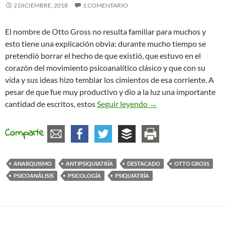
2 DICIEMBRE, 2018
1 COMENTARIO
El nombre de Otto Gross no resulta familiar para muchos y
esto tiene una explicación obvia: durante mucho tiempo se
pretendió borrar el hecho de que existió, que estuvo en el
corazón del movimiento psicoanalítico clásico y que con su
vida y sus ideas hizo temblar los cimientos de esa corriente. A
pesar de que fue muy productivo y dio a la luz una importante
Otto Gross, el psicoa
cantidad de escritos, estos
Seguir leyendo
→
Comparte
ANARQUISMO
ANTIPSIQUIATRÍA
DESTACADO
OTTO GROSS
PSICOANÁLISIS
PSICOLOGÍA
PSIQUIATRÍA