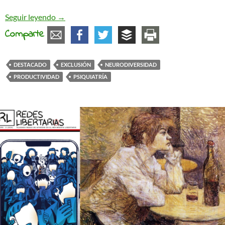
La neurodiversidad más allá del modelo social
Seguir leyendo
→
Comparte
DESTACADO
EXCLUSIÓN
NEURODIVERSIDAD
PRODUCTIVIDAD
PSIQUIATRÍA