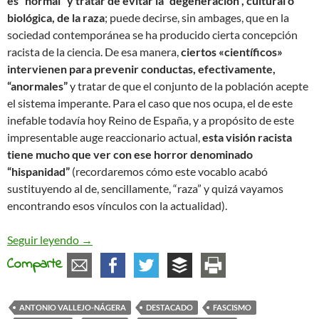
es “normal” y tratar de evitar la “degeneración”, cultural o
biológica, de la raza
; puede decirse, sin ambages, que en la
sociedad contemporánea se ha producido cierta concepción
racista de la ciencia. De esa manera,
ciertos «científicos»
intervienen para prevenir conductas, efectivamente,
“anormales”
y tratar de que el conjunto de la población acepte
el sistema imperante. Para el caso que nos ocupa, el de este
inefable todavía hoy Reino de España, y a propósito de este
impresentable auge reaccionario actual,
esta visión racista
tiene mucho que ver con ese horror denominado
“hispanidad”
(recordaremos cómo este vocablo acabó
sustituyendo al de, sencillamente, “raza” y quizá vayamos
encontrando esos vínculos con la actualidad).
A propósito del criminal «científico» Vallejo-Nág
Seguir leyendo
→
Comparte
ANTONIO VALLEJO-NÁGERA
DESTACADO
FASCISMO