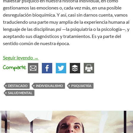
malestar psíquico en nuestra historia individual, en cómo
gestionamos las emociones o, cada vez más, en una posible
desregulación bioquímica. Y así, casi sin darnos cuenta, vamos
traduciendo una parte muy amplia de la experiencia humana al
lenguaje de las disciplinas
psi
—la psiquiatría o la psicología—, y
aceptando sus diagnósticos y tratamientos. Es ya parte del
sentido común de nuestra época.
De la salud mental y el control social
Seguir leyendo
→
Comparte
DESTACADO
INDIVIDUALISMO
PSIQUIATRÍA
SALUD MENTAL