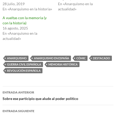
28 julio, 2019
En «Anarquismo en la
En «Anarquismo en la historia»
actualidad»
A vueltas con la memoria (y
con la historia)
16 agosto, 2025
En «Anarquismo en la
actualidad»
ANARQUISMO
ANARQUISMO EN ESPAÑA
CÓMIC
DESTACADO
GUERRA CIVIL ESPAÑOLA
MEMORIA HISTÓRICA
REVOLUCIÓN ESPAÑOLA
Navegación
ENTRADA ANTERIOR
de
Sobre ese participio que alude al poder político
entradas
ENTRADA SIGUIENTE