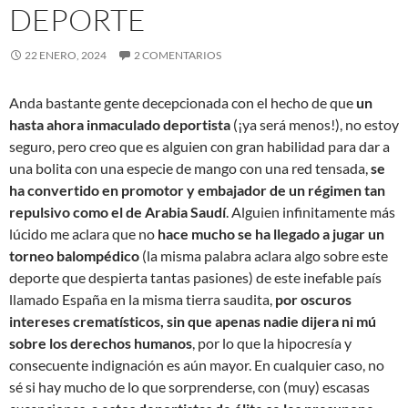
DEPORTE
22 ENERO, 2024
2 COMENTARIOS
Anda bastante gente decepcionada con el hecho de que
un
hasta ahora inmaculado deportista
(¡ya será menos!), no estoy
seguro, pero creo que es alguien con gran habilidad para dar a
una bolita con una especie de mango con una red tensada,
se
ha convertido en promotor y embajador de un régimen tan
repulsivo como el de Arabia Saudí
. Alguien infinitamente más
lúcido me aclara que no
hace mucho se ha llegado a jugar un
torneo balompédico
(la misma palabra aclara algo sobre este
deporte que despierta tantas pasiones) de este inefable país
llamado España en la misma tierra saudita,
por oscuros
intereses crematísticos, sin que apenas nadie dijera ni mú
sobre los derechos humanos
, por lo que la hipocresía y
consecuente indignación es aún mayor. En cualquier caso, no
sé si hay mucho de lo que sorprenderse, con (muy) escasas