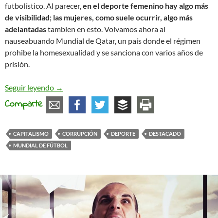
futbolístico. Al parecer,
en el deporte femenino hay algo más
de visibilidad; las mujeres, como suele ocurrir, algo más
adelantadas
tambien en esto. Volvamos ahora al
nauseabuando Mundial de Qatar, un país donde el régimen
prohibe la homesexualidad y se sanciona con varios años de
prisión.
Más sobre el corrupto mundo balompédico
Seguir leyendo
→
Comparte
CAPITALISMO
CORRUPCIÓN
DEPORTE
DESTACADO
MUNDIAL DE FÚTBOL