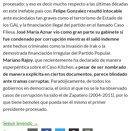
procesado; y eso es decir mucho respecto a las últimas décadas
en este inefable país con.
Felipe Gonzalez resultó intocable
ante escándalos tan graves como el terrorismo de Estado de
los GAL y la financiación ilegal del partido en el llamado Caso
Filesa.
José María Aznar vio como gran parte su gabinete sí
fue condenado por corrupción mientras él salió indemne
ante hechos criminales como la invasión de Irak o la
demostrada financiación irregular del Partido Popular.
Mariano Rajoy
, que recientemente ha declarado de manera
esperpéntica sobre el Caso Kitchen, a
pesar de ser nombrado
de manera explícita en ciertos documentos, parece blindado
ante tramas corruptas
. Paradójicamente, de todos los
gobiernos en democracia, el único al que no se le ha observado
casos de corrupción ha sido el de Zapatero (2004-2011), por lo
que tiene bemoles que pueda ser él mismo el primer
presidente procesado.
A propósito de lo de Zapatero y la corrupción sis
Seguir leyendo
→