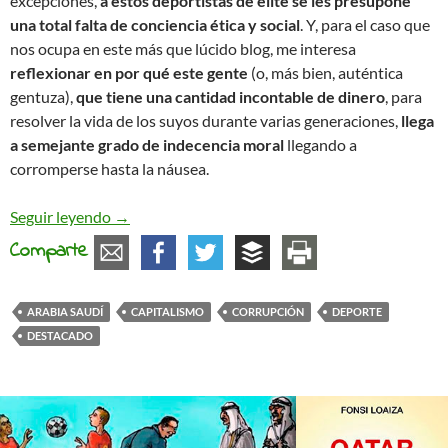
excepciones,
a estos deportistas de élite se les presupone
una total falta de conciencia ética y social
. Y, para el caso que
nos ocupa en este más que lúcido blog, me interesa
reflexionar en por qué este gente
(o, más bien, auténtica
gentuza),
que tiene una cantidad incontable de dinero
, para
resolver la vida de los suyos durante varias generaciones,
llega
a semejante grado de indecencia moral
llegando a
corromperse hasta la náusea.
Ídolos mercenarios del deporte
Seguir leyendo
→
Comparte
ARABIA SAUDÍ
CAPITALISMO
CORRUPCIÓN
DEPORTE
DESTACADO