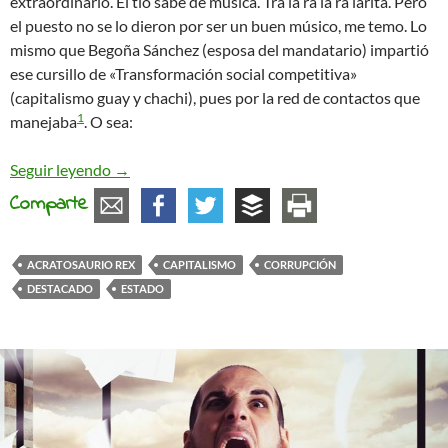
extraordinario. El tío sabe de música. Tra la rá la rá larita. Pero
el puesto no se lo dieron por ser un buen músico, me temo. Lo
mismo que Begoña Sánchez (esposa del mandatario) impartió
ese cursillo de «Transformación social competitiva»
(capitalismo guay y chachi), pues por la red de contactos que
1
manejaba
. O sea:
Legalizar la corrupción para salvar al Gobierno Q
Seguir leyendo
→
Comparte
ACRATOSAURIO REX
CAPITALISMO
CORRUPCIÓN
DESTACADO
ESTADO