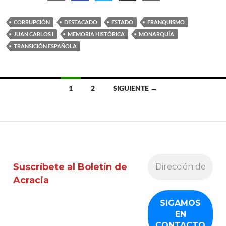
CORRUPCIÓN
DESTACADO
ESTADO
FRANQUISMO
JUAN CARLOS I
MEMORIA HISTÓRICA
MONARQUÍA
TRANSICIÓN ESPAÑOLA
Ir
1
2
SIGUIENTE →
a
las
entradas
Suscríbete al Boletín de
Acracia