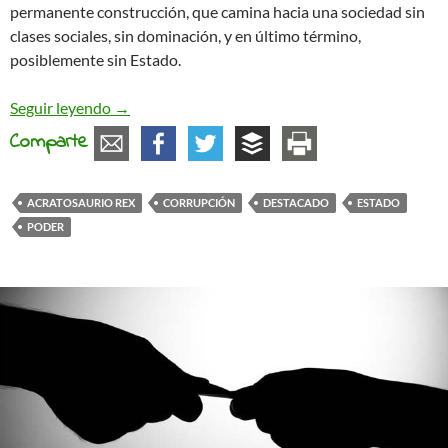
permanente construcción, que camina hacia una sociedad sin
clases sociales, sin dominación, y en último término,
posiblemente sin Estado.
El Efecto Estado y la destrucción del Anillo Único
Seguir leyendo
→
Comparte
ACRATOSAURIO REX
CORRUPCIÓN
DESTACADO
ESTADO
PODER