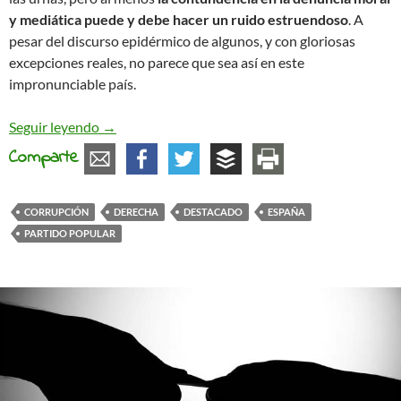
y mediática puede y debe hacer un ruido estruendoso
. A
pesar del discurso epidérmico de algunos, y con gloriosas
excepciones reales, no parece que sea así en este
impronunciable país.
Esperpento, cretinez y papanatismo
Seguir leyendo
→
Comparte
CORRUPCIÓN
DERECHA
DESTACADO
ESPAÑA
PARTIDO POPULAR