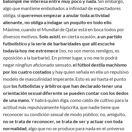
balompié me interesa entre muy poco y nada
. Sin embargo,
algo que mantiene embobados a infinidad de espectadores
obliga, s
i queremos empezar a anular toda actividad
alienante, no obliga a indagar un poquito en todo ello
.
Máxime, cuando el Mundial de Qatar está en boca todos por
diversos motivos.
Solo asistí
, en cierta ocasión,
a un partido
futbolístico y la serie de barbaridades que allí escuche
todavía hoy me estremece
(no, no son meros remilgos, es
oposición a la barbarie). En primer lugar, y no me lo podrá
negar ningñun aficionado sensato,
el fútbol destila machismo
por los cuatro costados
y hay quien señala en ella un repulsivo
modelo de masculinidad imperante. Esto es así hasta el punto
que
los futbolistas y árbitros que han declarado tener una
orientación sexual diferente se pueden contar con los dedos
de una mano
. Y habrá quien diga, como caldo de cultivo para la
actitud más repulsivamente hipócrita, que nadie tiene que
reconocer su condición sexual de modo público; no, amiguito,
no se trata de reconocer, se trata de ser y actuar con toda
normalidad
, algo que no se produce para nada en el universo