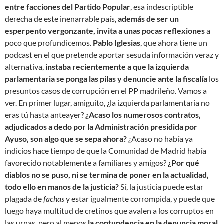
entre facciones del Partido Popular
, esa indescriptible
derecha de este inenarrable país,
además de ser un
esperpento vergonzante, invita a unas pocas reflexiones
a
poco que profundicemos.
Pablo Iglesias
, que ahora tiene un
podcast en el que pretende aportar sesuda información veraz y
alternativa,
instaba recientemente a que la izquierda
parlamentaria se ponga las pilas y denuncie ante la fiscalía
los
presuntos casos de corrupción en el PP madrileño. Vamos a
ver. En primer lugar, amiguito, ¿la izquierda parlamentaria no
eras tú hasta anteayer?
¿Acaso los numerosos contratos,
adjudicados a dedo por la Administración presidida por
Ayuso, son algo que se sepa ahora?
¿Acaso no había ya
indicios hace tiempo de que la Comunidad de Madrid había
favorecido notablemente a familiares y amigos?
¿Por qué
diablos no se puso, ni se termina de poner en la actualidad,
todo ello en manos de la justicia?
Sí, la justicia puede estar
plagada de
fachas
y estar igualmente corrompida, y puede que
luego haya multitud de cretinos que avalen a los corruptos en
las urnas, pero al menos
la contundencia en la denuncia moral