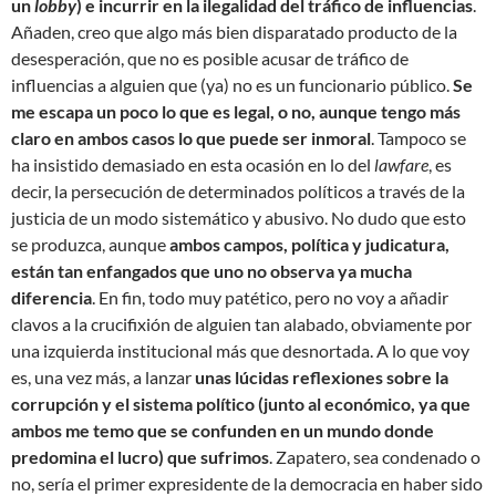
un
lobby
) e incurrir en la ilegalidad del tráfico de influencias
.
Añaden, creo que algo más bien disparatado producto de la
desesperación, que no es posible acusar de tráfico de
influencias a alguien que (ya) no es un funcionario público.
Se
me escapa un poco lo que es legal, o no, aunque tengo más
claro en ambos casos lo que puede ser inmoral
. Tampoco se
ha insistido demasiado en esta ocasión en lo del
lawfare
, es
decir, la persecución de determinados políticos a través de la
justicia de un modo sistemático y abusivo. No dudo que esto
se produzca, aunque
ambos campos, política y judicatura,
están tan enfangados que uno no observa ya mucha
diferencia
. En fin, todo muy patético, pero no voy a añadir
clavos a la crucifixión de alguien tan alabado, obviamente por
una izquierda institucional más que desnortada. A lo que voy
es, una vez más, a lanzar
unas lúcidas reflexiones sobre la
corrupción y el sistema político (junto al económico, ya que
ambos me temo que se confunden en un mundo donde
predomina el lucro) que sufrimos
. Zapatero, sea condenado o
no, sería el primer expresidente de la democracia en haber sido