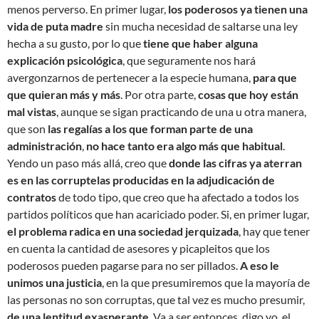
menos perverso. En primer lugar,
los poderosos ya tienen una
vida de puta madre
sin mucha necesidad de saltarse una ley
hecha a su gusto, por lo que
tiene que haber alguna
explicación psicológica
, que seguramente nos hará
avergonzarnos de pertenecer a la especie humana,
para que
que quieran más y más
. Por otra parte,
cosas que hoy están
mal vistas
, aunque se sigan practicando de una u otra manera,
que son
las regalías a los que forman parte de una
administración
,
no hace tanto era algo más que habitual
.
Yendo un paso más allá, creo que
donde las cifras ya aterran
es en las corruptelas producidas en la adjudicación de
contratos
de todo tipo, que creo que ha afectado a todos los
partidos políticos que han acariciado poder. Si, en primer lugar,
el problema radica en una sociedad jerquizada
, hay que tener
en cuenta la cantidad de asesores y picapleitos que los
poderosos pueden pagarse para no ser pillados.
A eso le
unimos una justicia
, en la que presumiremos que la mayoría de
las personas no son corruptas, que tal vez es mucho presumir,
de una lentitud exasperante
. Va a ser entonces, digo yo, el