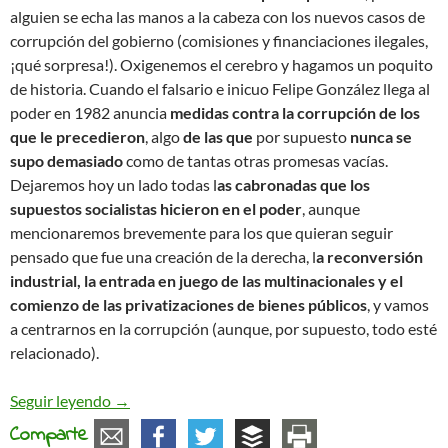
alguien se echa las manos a la cabeza con los nuevos casos de
corrupción del gobierno (comisiones y financiaciones ilegales,
¡qué sorpresa!). Oxigenemos el cerebro y hagamos un poquito
de historia. Cuando el falsario e inicuo Felipe González llega al
poder en 1982 anuncia
medidas contra la corrupción de los
que le precedieron
, algo
de las que
por supuesto
nunca se
supo demasiado
como de tantas otras promesas vacías.
Dejaremos hoy un lado todas l
as cabronadas que los
supuestos socialistas hicieron en el poder
, aunque
mencionaremos brevemente para los que quieran seguir
pensado que fue una creación de la derecha, l
a reconversión
industrial, la entrada en juego de las multinacionales y el
comienzo de las privatizaciones de bienes públicos
, y vamos
a centrarnos en la corrupción (aunque, por supuesto, todo esté
relacionado).
¿Nuevos casos de corrupción? ¡Qué extraño!
Seguir leyendo
→
Comparte