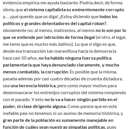
evidencia empírica me ayuda bastante. Podría decir, de forma
obvia, que
el sistema capitalista es eminentemente corrupto
y… ¡qué queréis que os diga! ¿Estoy diciendo que
todos los
políticos y grandes detentadores del capital roban?
,
obviamente no; al menos, maticemos, al menos
no lo son por lo
que se entiende por latrocinio de forma ilegal
(el otro, el legal,
me temo que es mucho más dañino). Lo que sí digo es que,
desde esa transacción tan maravillosa hacia la democracia
hace casi 50 años,
no ha habido ninguna fuerza política
parlamentaria que haya denunciado claramente, y mucho
menos combatido, la corrupción
. Es posible que la misma,
pasada además por casi cuatro décadas de cruenta dictadura,
sea
una herencia histórica
, pero como mayor motivo para
desenmascarar los entresijos corruptos del sistema rompiendo
con el pasado. Y esto
no lo va a hacer ningún partido en el
poder, ni clase dirigente alguna
. Como parece que en este
inefable país no tenemos ni un asomo de memoria histórica, y
gran parte de la población es sumamente manejable en
función de cuáles sean nuestras simpatías políticas
, pues