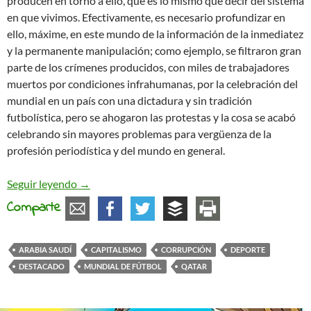
producen en torno a ello, que es lo mismo que decir del sistema
en que vivimos. Efectivamente, es necesario profundizar en
ello, máxime, en este mundo de la información de la inmediatez
y la permanente manipulación; como ejemplo, se filtraron gran
parte de los crímenes producidos, con miles de trabajadores
muertos por condiciones infrahumanas, por la celebración del
mundial en un país con una dictadura y sin tradición
futbolística, pero se ahogaron las protestas y la cosa se acabó
celebrando sin mayores problemas para vergüenza de la
profesión periodística y del mundo en general.
«Qatar. Sangre, dinero y fútbol», de Fonsi Loaiza
Seguir leyendo
→
Comparte
ARABIA SAUDÍ
CAPITALISMO
CORRUPCIÓN
DEPORTE
DESTACADO
MUNDIAL DE FÚTBOL
QATAR