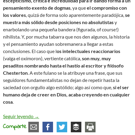
escepticismo, crítica e incredulidad para ir dando forma a un
pensamiento exento de dogmas
, ya que
el compromiso con
los valores
, quizá de forma solo aparentemente paradójica,
se
muestra más sólido desde posiciones no absolutistas
y
enarbolando una pequeña bandera (figurada, of course!)
nihilista. Y, por mucha tabarra que nos den algunos, la historia
y el pensamiento ayudan sobremanera a llegar a estas
conclusiones. El caso que l
os intelectuales reaccionarios
(valga el oxímoron), vertiente católica,
son muy, muy
pesaditos nombrando hasta el hastío al escritor y filósofo
Chesterton
. A este fulano se la atribuye una frase, que sus
seguidores fundamentalistas no dejan de repetir hasta la
saciedad con orgullo algo estólido; algo así como que,
si el ser
humano deja de creer en Dios, acaba creyendo en cualquier
cosa
.
Adios a Dios (y a cualquier otro concepto absolu
Seguir leyendo
→
Comparte