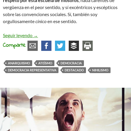
respeto por esta escuela de filósofos
, nada carentes de
vergüenza en el peor sentido, y sí excéntricos y escépticos
sobre las convenciones sociales. Sí, también soy
orgullosamente
cínico
en ese sentido.
Creyentes, agnósticos y… ¡lúcidos ateos!
Seguir leyendo
→
Comparte
ANARQUISMO
ATEÍSMO
DEMOCRACIA
DEMOCRACIA REPRESENTATIVA
DESTACADO
NIHILISMO