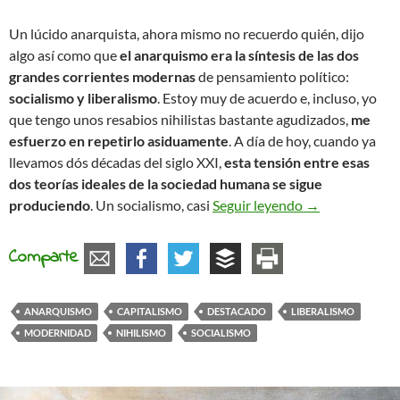
Un lúcido anarquista, ahora mismo no recuerdo quién, dijo
algo así como que
el anarquismo era la síntesis de las dos
grandes corrientes modernas
de pensamiento político:
socialismo y liberalismo
. Estoy muy de acuerdo e, incluso, yo
que tengo unos resabios nihilistas bastante agudizados,
me
esfuerzo en repetirlo asiduamente
. A día de hoy, cuando ya
llevamos dós décadas del siglo XXI,
esta tensión entre esas
dos teorías ideales de la sociedad humana se sigue
A vueltas sobre
produciendo
. Un socialismo, casi
Seguir leyendo
→
Comparte
ANARQUISMO
CAPITALISMO
DESTACADO
LIBERALISMO
MODERNIDAD
NIHILISMO
SOCIALISMO