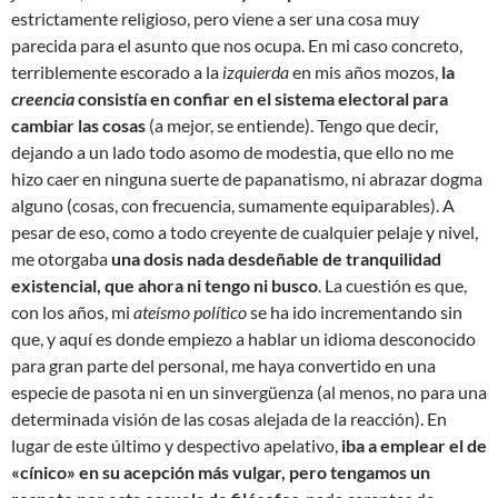
estrictamente religioso, pero viene a ser una cosa muy
parecida para el asunto que nos ocupa. En mi caso concreto,
terriblemente escorado a la
izquierda
en mis años mozos,
la
creencia
consistía en confiar en el sistema electoral para
cambiar las cosas
(a mejor, se entiende). Tengo que decir,
dejando a un lado todo asomo de modestia, que ello no me
hizo caer en ninguna suerte de papanatismo, ni abrazar dogma
alguno (cosas, con frecuencia, sumamente equiparables). A
pesar de eso, como a todo creyente de cualquier pelaje y nivel,
me otorgaba
una dosis nada desdeñable de tranquilidad
existencial, que ahora ni tengo ni busco
. La cuestión es que,
con los años, mi
ateísmo político
se ha ido incrementando sin
que, y aquí es donde empiezo a hablar un idioma desconocido
para gran parte del personal, me haya convertido en una
especie de pasota ni en un sinvergüenza (al menos, no para una
determinada visión de las cosas alejada de la reacción). En
lugar de este último y despectivo apelativo,
iba a emplear el de
«cínico» en su acepción más vulgar, pero tengamos un