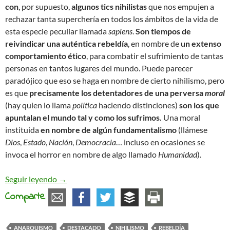
con
, por supuesto,
algunos tics nihilistas
que nos empujen a
rechazar tanta superchería en todos los ámbitos de la vida de
esta especie peculiar llamada
sapiens
.
Son tiempos de
reivindicar una auténtica rebeldía
, en nombre de
un extenso
comportamiento ético
, para combatir el sufrimiento de tantas
personas en tantos lugares del mundo. Puede parecer
paradójico que eso se haga en nombre de cierto nihilismo, pero
es que
precisamente los detentadores de una perversa
moral
(hay quien lo llama
política
haciendo distinciones)
son los que
apuntalan el mundo tal y como los sufrimos.
Una moral
instituida
en nombre de algún fundamentalismo
(llámese
Dios
,
Estado
,
Nación
,
Democracia
… incluso en ocasiones se
invoca el horror en nombre de algo llamado
Humanidad
).
Hablemos de rebeldía (y actuemos)
Seguir leyendo
→
Comparte
ANARQUISMO
DESTACADO
NIHILISMO
REBELDÍA