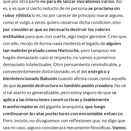
que por otra parte
no para de lanzar moralismos varios
. Así
es, y es que si cierto reducto de mí persona
se proclama sin
rubor nihlista
lo es, no por carecer de principio moral alguno,
como el vulgo a veces quiero observar dicha condición, sino
por considerar que es necesario destruir los valores
instituidos
para que, con suerte, algo mejor germine. Creo que,
con ello, recojo de forma nada modesta el legado de
alguien
tan malinterpretado como Nietzsche
, pero tampoco me
hagáis demasiado caso al respecto, no vamos a ponernos
demasiado intelectuales. Otro pensamiento reivindicable, y
convenientemente distorsionado, es el del
enérgico y
bienintencionado Bakunin
cuando afirma cosas como aquello
de que
la pasión destructora es también pasión creadora
.
No sé
si tal aserto es generalizable, pero estoy seguro de que s
e
aplica a las intenciones constructivas y loablemente
transformadoras
del gigante anarquista,
que luego
continuaron ácratas posteriores con encomiable esfuerzo
.
Pero, insisto, no divaguemos con reflexiones que, no digo que
sea mi caso, alguno considerará meramente filosóficas.
Vamos