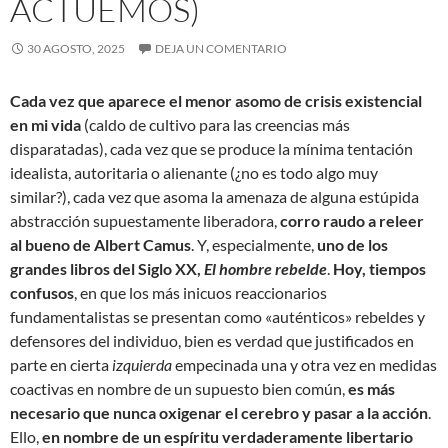
ACTUEMOS)
30 AGOSTO, 2025
DEJA UN COMENTARIO
Cada vez que aparece el menor asomo de crisis existencial
en mi vida
(caldo de cultivo para las creencias más
disparatadas), cada vez que se produce la mínima tentación
idealista, autoritaria o alienante (¿no es todo algo muy
similar?), cada vez que asoma la amenaza de alguna estúpida
abstracción supuestamente liberadora,
corro raudo a releer
al bueno de Albert Camus
. Y, especialmente,
uno de los
grandes libros del Siglo XX,
El hombre rebelde
.
Hoy, tiempos
confusos
, en que los más inicuos reaccionarios
fundamentalistas se presentan como «auténticos» rebeldes y
defensores del individuo, bien es verdad que justificados en
parte en cierta
izquierda
empecinada una y otra vez en medidas
coactivas en nombre de un supuesto bien común,
es más
necesario que nunca oxigenar el cerebro y pasar a la acción
.
Ello,
en nombre de un espíritu verdaderamente libertario