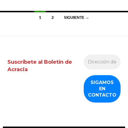
Ir
1
2
SIGUIENTE →
a
las
entradas
Suscríbete al Boletín de
Acracia