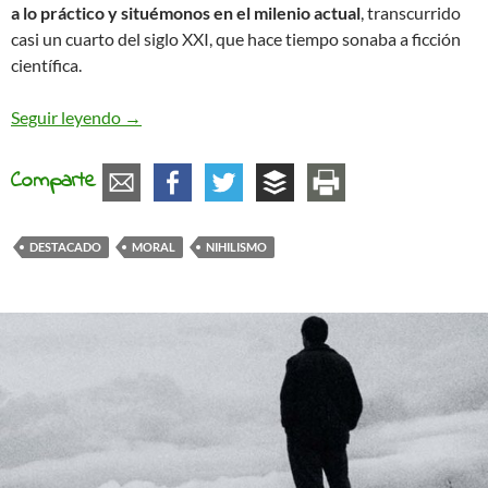
a lo práctico y situémonos en el milenio actual
, transcurrido
casi un cuarto del siglo XXI, que hace tiempo sonaba a ficción
científica.
Pasiones de diversa condición
Seguir leyendo
→
Comparte
DESTACADO
MORAL
NIHILISMO