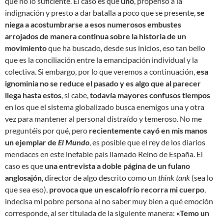
que no lo suficiente. El caso es que
uno
, propenso a la
indignación y presto a dar batalla a poco que se presente,
se
niega a acostumbrarse a esos numerosos embustes
arrojados de manera continua sobre la historia de un
movimiento
que ha buscado, desde sus inicios, eso tan bello
que es la conciliación entre la emancipación individual y la
colectiva. Si embargo, por lo que veremos a continuación,
esa
ignominia no se reduce el pasado y es algo que al parecer
llega hasta estos
, si cabe,
todavía mayores confusos tiempos
en los que el sistema globalizado busca enemigos una y otra
vez para mantener al personal distraído y temeroso. No me
preguntéis por qué, pero
recientemente cayó en mis manos
un ejemplar de
El Mundo
, es posible que el rey de los diarios
mendaces en este inefable país llamado Reino de España. El
caso es que
una entrevista a doble página de un fulano
anglosajón
, director de algo descrito como un
think tank
(sea lo
que sea eso),
provoca que un escalofrío recorra mi cuerpo
,
indecisa mi pobre persona al no saber muy bien a qué emoción
corresponde, al ser titulada de la siguiente manera:
«Temo un