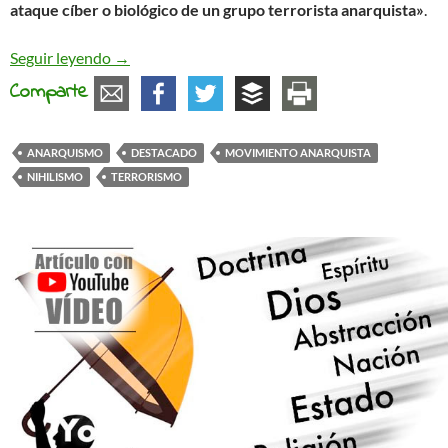
ataque cíber o biológico de un grupo terrorista anarquista»
.
El espeluznante peligro anarquista (y, ojo, nihilist
Seguir leyendo
→
Comparte
ANARQUISMO
DESTACADO
MOVIMIENTO ANARQUISTA
NIHILISMO
TERRORISMO