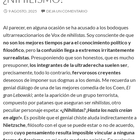
9 AGOSTO, 2025
DEJA UN COMENTARIO
Al parecer, en alguna ocasión se ha acusado a los bodoques
ultrarreaccionarios de Vox de
nihilistas
. Soy consciente de que
no son los mejores tiempos para el conocimiento político y
filosófico
, pero
la confusión llega a extremos irritantemente
surrealistas
. Presuponiendo que son honestos, que es mucho
presuponer,
los integrantes de la ultraderecha suelen ser
,
precisamente, todo lo contrario,
fervorosos creyentes
deseosos de imponer sus dogmas a los demás. Me recuerda un
genial diálogo de una de las mejores comedia de los Coen,
El
gran Lebowski
; ante la aparición de un grupo terrorista,
compuesto por patanes que aseguran ser
nihilistas
, otro
peculiar personaje espeta:
«¿Nihilistas? ¡Hasta los nazis creían
en algo!»
. Es posible que el genial chiste aluda indirectamente a
Nietzsche
, filósofo con el que se puede estar o no de acuerdo,
pero
cuyo pensamiento resulta imposible vincular a ninguna
forma de fascismo
, en mi nada modesta opinión. En cualquier