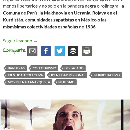
menos libertarios y no solo en la bandera negra o rojinegra: l
a
Comuna de París, la Makhnovia en Ucrania, Rojava en el
Kurdistán, comunidades zapatistas en México o las
mismísimas colectividades españolas de 1936
.
Banderas e identidades colectivasBanderas e iden
Seguir leyendo
→
Comparte
BANDERAS
COLECTIVISMO
DESTACADO
IDENTIDAD COLECTIVA
IDENTIDAD PERSONAL
INDIVIDUALISMO
MOVIMIENTO ANARQUISTA
NIHILISMO