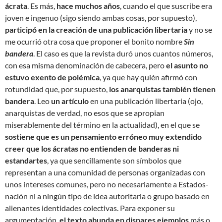
ácrata
. Es más,
hace muchos años
, cuando el que suscribe era
joven e ingenuo (sigo siendo ambas cosas, por supuesto),
participó en la creación de una publicación libertaria
y no se
me ocurrió otra cosa que proponer el bonito nombre
Sin
bandera
. El caso es que la revista duró unos cuantos números,
con esa misma denominación de cabecera, pero
el asunto no
estuvo exento de polémica
, ya que hay quién afirmó con
rotundidad que, por supuesto,
los anarquistas también tienen
bandera
. Leo
un artículo
en una publicación libertaria (ojo,
anarquistas de verdad, no esos que se apropian
miserablemente del término en la actualidad), en el que se
sostiene que es un pensamiento erróneo muy extendido
creer que los ácratas no entienden de banderas ni
estandartes
, ya que sencillamente son símbolos que
representan a una comunidad de personas organizadas con
unos intereses comunes, pero no necesariamente a Estados-
nación ni a ningún tipo de idea autoritaria o grupo basado en
alienantes identidades colectivas. Para exponer su
argumentación,
el texto abunda en dispares ejemplos
más o