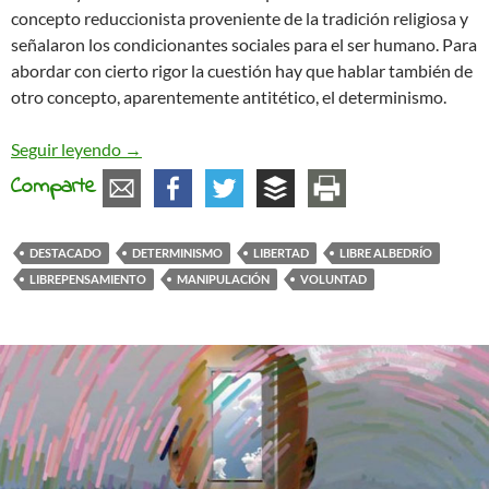
concepto reduccionista proveniente de la tradición religiosa y
señalaron los condicionantes sociales para el ser humano. Para
abordar con cierto rigor la cuestión hay que hablar también de
otro concepto, aparentemente antitético, el determinismo.
El mito del libre albedrío y algunas visiones ema
Seguir leyendo
→
Comparte
DESTACADO
DETERMINISMO
LIBERTAD
LIBRE ALBEDRÍO
LIBREPENSAMIENTO
MANIPULACIÓN
VOLUNTAD