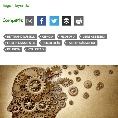
El libre albedrío
Seguir leyendo
→
Comparte
BERTRAND RUSSELL
CIENCIA
FILOSOFÍA
LIBRE ALBEDRÍO
LIBREPENSAMIENTO
PSICOLOGÍA
PSICOLOGÍA SOCIAL
RELIGIÓN
VOLUNTAD