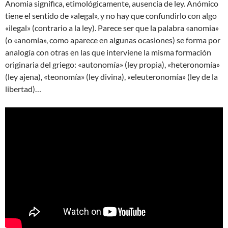
Anomia significa, etimológicamente, ausencia de ley. Anómico
tiene el sentido de «alegal», y no hay que confundirlo con algo
«ilegal» (contrario a la ley). Parece ser que la palabra «anomia»
(o «anomía», como aparece en algunas ocasiones) se forma por
analogía con otras en las que interviene la misma formación
originaria del griego: «autonomía» (ley propia), «heteronomía»
(ley ajena), «teonomía» (ley divina), «eleuteronomía» (ley de la
libertad)…