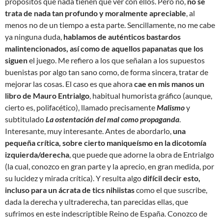
propósitos que nada tienen que ver con ellos. Pero no,
no se
trata de nada tan profundo y moralmente apreciable
, al
menos no de un tiempo a esta parte. Sencillamente, no me cabe
ya ninguna duda,
hablamos de auténticos bastardos
malintencionados, así como de aquellos papanatas que los
siguen
el juego. Me refiero a los que señalan a los supuestos
buenistas por algo tan sano como, de forma sincera, tratar de
mejorar las cosas. El caso es que ahora
cae en mis manos un
libro de Mauro Entrialgo
, habitual humorista gráfico (aunque,
cierto es, polifacético), llamado precisamente
Malismo
y
subtitulado
La ostentación del mal como propaganda
.
Interesante, muy interesante. Antes de abordarlo,
una
pequeña crítica, sobre cierto maniqueísmo en la dicotomía
izquierda/derecha
, que puede que adorne la obra de Entrialgo
(la cual, conozco en gran parte y la aprecio, en gran medida, por
su lucidez y mirada crítica). Y resulta algo
difícil decir esto,
incluso para un ácrata de tics nihiistas
como el que suscribe,
dada la derecha y ultraderecha, tan parecidas ellas, que
sufrimos en este indescriptible Reino de España. Conozco de