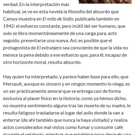
verdad. En la interpretación más
habitual, se ve en esta novela la filosofía del absurdo que
Camus muestra en
El mito de Sísifo
, publicada también en
1942: el esfuerzo constante, pero inútil del ser humano, que
solo se libra momentáneamente de una carga para, acto
seguido, presentarse una nueva. Así, es posible que el
protagonista de
El extranjero
sea consciente de que la vida no
merece la pena debido a ese esfuerzo que, para él, incapaz de
otro horizonte moral, resulta absurdo.
Hay quien ha interpretado, y parece haber base para ello, que
Mersault, aunque es sincero y en ningún momento lo niega, es
un ser prácticamente amoral que se entrega casi de forma
exclusiva al placer físico en la historia; como ya hemos dicho,
no muestra sentimiento alguno tras las muerte de su madre, le
resulta fatigoso trasladarse al lugar del asilo donde la van a
enterrar (de ahí también que nunca la haya visitado) y realiza
actos considerados mal vistos como fumar y consumir café
durante el velatorio, mientras que establece poco después una