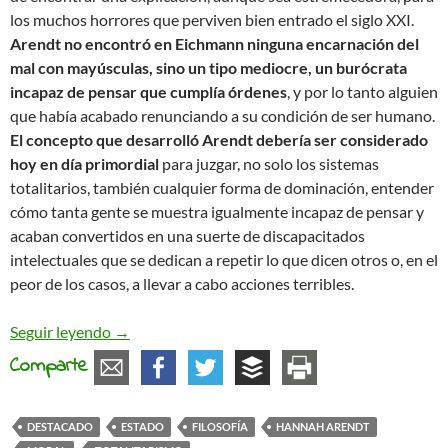
los muchos horrores que perviven bien entrado el siglo XXI.
Arendt no encontró en Eichmann ninguna encarnación del
mal con mayúsculas, sino un tipo mediocre, un burócrata
incapaz de pensar que cumplía órdenes
, y por lo tanto alguien
que había acabado renunciando a su condición de ser humano.
El concepto que desarrolló Arendt debería ser considerado
hoy en día primordial
para juzgar, no solo los sistemas
totalitarios, también cualquier forma de dominación, entender
cómo tanta gente se muestra igualmente incapaz de pensar y
acaban convertidos en una suerte de discapacitados
intelectuales que se dedican a repetir lo que dicen otros o, en el
peor de los casos, a llevar a cabo acciones terribles.
Banal o no, maldad al fin y al cabo
Seguir leyendo
→
Comparte
DESTACADO
ESTADO
FILOSOFÍA
HANNAH ARENDT