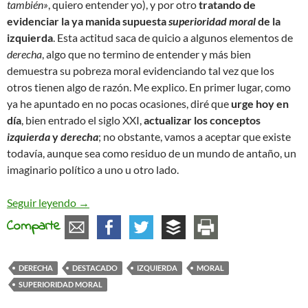
también»
, quiero entender yo), y por otro
tratando de
evidenciar la ya manida supuesta
superioridad moral
de la
izquierda
. Esta actitud saca de quicio a algunos elementos de
derecha
, algo que no termino de entender y más bien
demuestra su pobreza moral evidenciando tal vez que los
otros tienen algo de razón. Me explico. En primer lugar, como
ya he apuntado en no pocas ocasiones, diré que
urge hoy en
día
, bien entrado el siglo XXI,
actualizar los conceptos
izquierda
y
derecha
; no obstante, vamos a aceptar que existe
todavía, aunque sea como residuo de un mundo de antaño, un
imaginario político a uno u otro lado.
¿Superioridad moral?
Seguir leyendo
→
Comparte
DERECHA
DESTACADO
IZQUIERDA
MORAL
SUPERIORIDAD MORAL