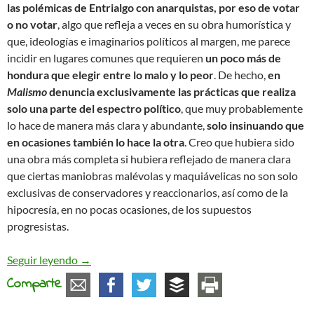
las polémicas de Entrialgo con anarquistas, por eso de votar
o no votar
, algo que refleja a veces en su obra humorística y
que, ideologías e imaginarios políticos al margen, me parece
incidir en lugares comunes que requieren
un poco más de
hondura que elegir entre lo malo y lo peor
. De hecho,
en
Malismo
denuncia exclusivamente las prácticas que realiza
solo una parte del espectro político
, que muy probablemente
lo hace de manera más clara y abundante,
solo insinuando que
en ocasiones también lo hace la otra
. Creo que hubiera sido
una obra más completa si hubiera reflejado de manera clara
que ciertas maniobras malévolas y maquiávelicas no son solo
exclusivas de conservadores y reaccionarios, así como de la
hipocresía, en no pocas ocasiones, de los supuestos
progresistas.
Malismo o la maldad ya no se esconde
Seguir leyendo
→
Comparte