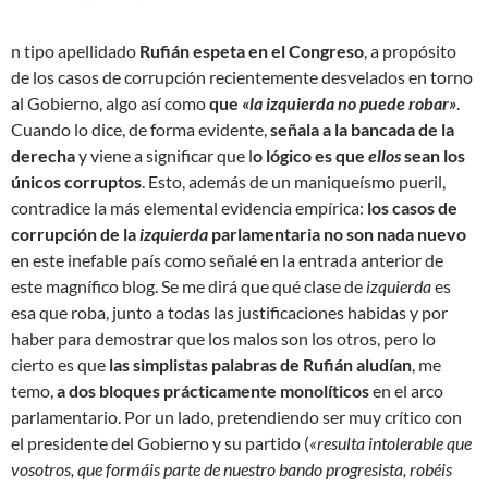
n tipo apellidado
Rufián espeta en el Congreso
, a propósito
de los casos de corrupción recientemente desvelados en torno
al Gobierno, algo así como
que
«la izquierda no puede robar»
.
Cuando lo dice, de forma evidente,
señala a la bancada de la
derecha
y viene a significar que l
o lógico es que
ellos
sean los
únicos corruptos
. Esto, además de un maniqueísmo pueril,
contradice la más elemental evidencia empírica:
los casos de
corrupción de la
izquierda
parlamentaria no son nada nuevo
en este inefable país como señalé en la entrada anterior de
este magnífico blog. Se me dirá que qué clase de
izquierda
es
esa que roba, junto a todas las justificaciones habidas y por
haber para demostrar que los malos son los otros, pero lo
cierto es que
las simplistas palabras de Rufián aludían
, me
temo,
a dos bloques prácticamente monolíticos
en el arco
parlamentario. Por un lado, pretendiendo ser muy crítico con
el presidente del Gobierno y su partido (
«resulta intolerable que
vosotros, que formáis parte de nuestro bando progresista, robéis