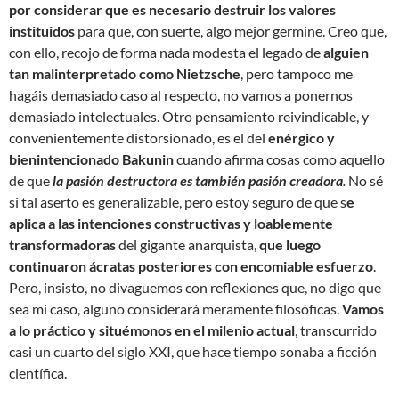
por considerar que es necesario destruir los valores
instituidos
para que, con suerte, algo mejor germine. Creo que,
con ello, recojo de forma nada modesta el legado de
alguien
tan malinterpretado como Nietzsche
, pero tampoco me
hagáis demasiado caso al respecto, no vamos a ponernos
demasiado intelectuales. Otro pensamiento reivindicable, y
convenientemente distorsionado, es el del
enérgico y
bienintencionado Bakunin
cuando afirma cosas como aquello
de que
la pasión destructora es también pasión creadora
.
No sé
si tal aserto es generalizable, pero estoy seguro de que s
e
aplica a las intenciones constructivas y loablemente
transformadoras
del gigante anarquista,
que luego
continuaron ácratas posteriores con encomiable esfuerzo
.
Pero, insisto, no divaguemos con reflexiones que, no digo que
sea mi caso, alguno considerará meramente filosóficas.
Vamos
a lo práctico y situémonos en el milenio actual
, transcurrido
casi un cuarto del siglo XXI, que hace tiempo sonaba a ficción
científica.