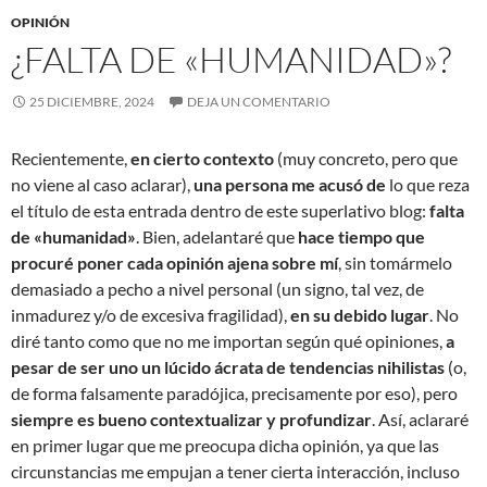
OPINIÓN
¿FALTA DE «HUMANIDAD»?
25 DICIEMBRE, 2024
DEJA UN COMENTARIO
Recientemente,
en cierto contexto
(muy concreto, pero que
no viene al caso aclarar),
una persona me acusó de
lo que reza
el título de esta entrada dentro de este superlativo blog:
falta
de «humanidad»
. Bien, adelantaré que
hace tiempo que
procuré poner cada opinión ajena sobre mí
, sin tomármelo
demasiado a pecho a nivel personal (un signo, tal vez, de
inmadurez y/o de excesiva fragilidad),
en su debido lugar
. No
diré tanto como que no me importan según qué opiniones,
a
pesar de ser uno un lúcido ácrata de tendencias nihilistas
(o,
de forma falsamente paradójica, precisamente por eso), pero
siempre es bueno contextualizar y profundizar
. Así, aclararé
en primer lugar que me preocupa dicha opinión, ya que las
circunstancias me empujan a tener cierta interacción, incluso