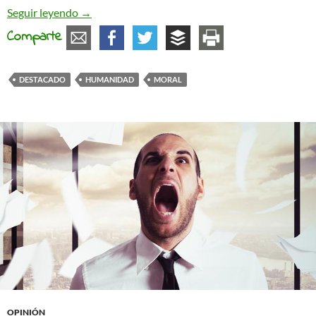
¿Falta de «humanidad»?
Seguir leyendo
→
Comparte
DESTACADO
HUMANIDAD
MORAL
OPINIÓN