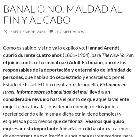
BANAL O NO, MALDAD AL
FIN Y AL CABO
23 SEPTIEMBRE, 2024
2 COMENTARIOS
Como es sabido, y si no ya lo explico yo,
Hannad Arendt
cubrió durante cuatro años
(1861-1964), para
The New Yorker
,
el juicio contra el criminal nazi Adolf Eichmann
, u
no de los
responsables de la deportación y exterminio de infinidad de
personas
, que había sido secuestrado y encarcelado por el
Estado de Israel. El libro resultante de aquello,
Eichmann en
Israel. Informe sobre la banalidad del mal
, llevó a un
considerable revuelo
hasta el punto de que aquella valiente
mujer fuera atacada, considerada enemiga de los judios
(perteneciendo ella misma a dicha etnia, tiene bemoles) y
etiquetada poco menos que de filonazi.
Veamos qué quiso
expresar esta importante filósofa
con dicha obra y tratemos
de encontrar una explicación, aunque sea estremecedora, para