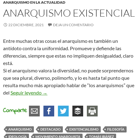
ANARQUISMO EN LA ACTUALIDAD
ANARQUISMO EXISTENCIAL
22 DICIEMBRE, 2021
DEJA UN COMENTARIO
Entre muchas otras cosas el anarquismo es también un
antídoto contra la uniformidad. Promueve y defiende las
diferencias, siempre que estas no impliquen desigualdad, claro
está.
Si el anarquismo valora la diversidad, no puede sorprendernos
que sea plural, diverso, polimorfo, y lo es hasta tal punto que
resulta mucho más apropiado hablar de “los anarquismos” que
Anarquismo existencial
del
Seguir leyendo
→
Comparte
ANARQUISMO
DESTACADO
EXISTENCIALISMO
FILOSOFÍA
IDEOLOGÍA
MOVIMIENTO ANARQUISTA
TOMÁS IBÁÑEZ