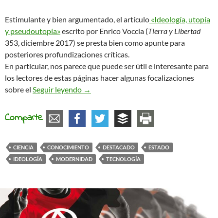
Estimulante y bien argumentado, el artículo
«Ideología, utopía
y pseudoutopía»
escrito por Enrico Voccia (
Tierra y Libertad
353, diciembre 2017) se presta bien como apunte para
posteriores profundizaciones críticas.
En particular, nos parece que puede ser útil e interesante para
los lectores de estas páginas hacer algunas focalizaciones
La ideología y sus mecanismos
sobre el
Seguir leyendo
→
Comparte
CIENCIA
CONOCIMIENTO
DESTACADO
ESTADO
IDEOLOGÍA
MODERNIDAD
TECNOLOGÍA