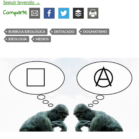
Burbujas ideológicas
Seguir leyendo
→
Comparte
BURBUJA IDEOLÓGICA
DESTACADO
DOGMATISMO
IDEOLOGÍA
MEDIOS