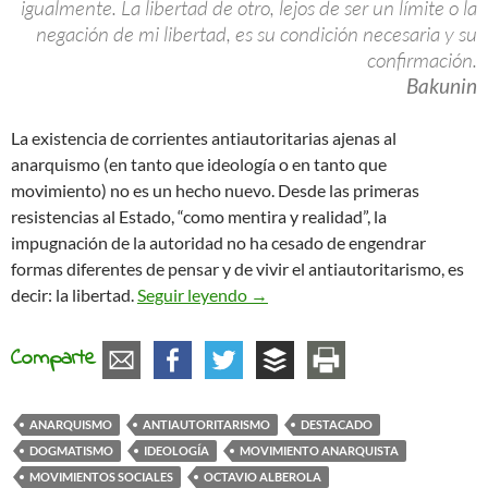
igualmente. La libertad de otro, lejos de ser un límite o la
negación de mi libertad, es su condición necesaria y su
confirmación.
Bakunin
La existencia de corrientes antiautoritarias ajenas al
anarquismo (en tanto que ideología o en tanto que
movimiento) no es un hecho nuevo. Desde las primeras
resistencias al Estado, “como mentira y realidad”, la
impugnación de la autoridad no ha cesado de engendrar
formas diferentes de pensar y de vivir el antiautoritarismo, es
El anarquismo y las nuevas corri
decir: la libertad.
Seguir leyendo
→
Comparte
ANARQUISMO
ANTIAUTORITARISMO
DESTACADO
DOGMATISMO
IDEOLOGÍA
MOVIMIENTO ANARQUISTA
MOVIMIENTOS SOCIALES
OCTAVIO ALBEROLA