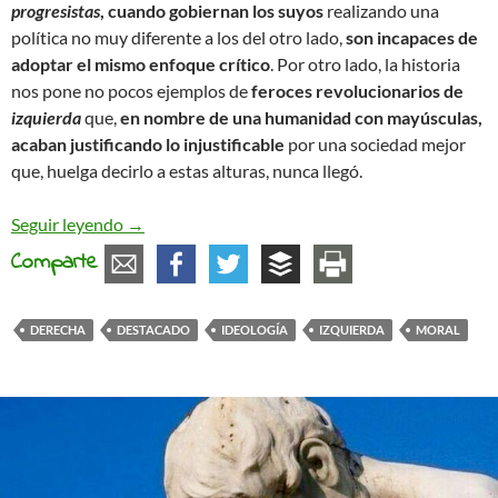
progresistas
, cuando gobiernan los suyos
realizando una
política no muy diferente a los del otro lado,
son incapaces de
adoptar el mismo enfoque crítico
. Por otro lado, la historia
nos pone no pocos ejemplos de
feroces revolucionarios de
izquierda
que,
en nombre de una humanidad con mayúsculas,
acaban justificando lo injustificable
por una sociedad mejor
que, huelga decirlo a estas alturas, nunca llegó.
Cuestión de moralidad
Seguir leyendo
→
Comparte
DERECHA
DESTACADO
IDEOLOGÍA
IZQUIERDA
MORAL