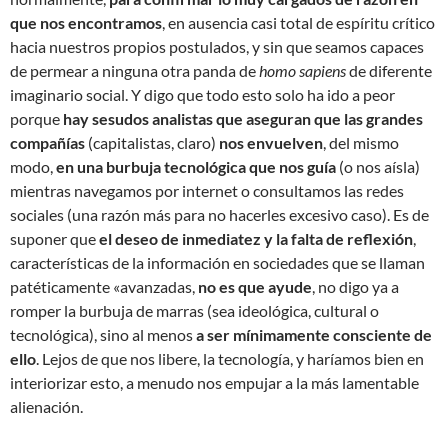
que nos encontramos
, en ausencia casi total de espíritu crítico
hacia nuestros propios postulados, y sin que seamos capaces
de permear a ninguna otra panda de
homo sapiens
de diferente
imaginario social. Y digo que todo esto solo ha ido a peor
porque
hay sesudos analistas que aseguran que las grandes
compañías
(capitalistas, claro)
nos envuelven
, del mismo
modo,
en una burbuja tecnológica que nos guía
(o nos aísla)
mientras navegamos por internet o consultamos las redes
sociales (una razón más para no hacerles excesivo caso). Es de
suponer que
el deseo de inmediatez y la falta de reflexión
,
características de la información en sociedades que se llaman
patéticamente «avanzadas,
no es que ayude
, no digo ya a
romper la burbuja de marras (sea ideológica, cultural o
tecnológica), sino al menos
a ser mínimamente consciente de
ello
. Lejos de que nos libere, la tecnología, y haríamos bien en
interiorizar esto, a menudo nos empujar a la más lamentable
alienación.