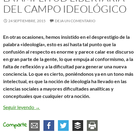
DEL CAMPO IDEOLÓGICO
24 SEPTIEMBRE, 2015
DEJA UN COMENTARIO
En otras ocasiones, hemos insistido en el desprestigio de la
palabra «ideología», esto es así hasta tal punto que la
confusión al respecto es enorme y parece calar ese discurso
en gran parte de la gente, lo que empuja al conformismo, a la
falta de reflexión y a la dificultad para generar una nueva
conciencia. Lo que es cierto, poniéndonos ya en un tono más
intelectual, es que la noción de ideología ha llevado en las
ciencias sociales a mayores dificultades analíticas y
conceptuales que cualquier otra noción.
La amplitud libertaria del campo ideológico
Seguir leyendo
→
Comparte