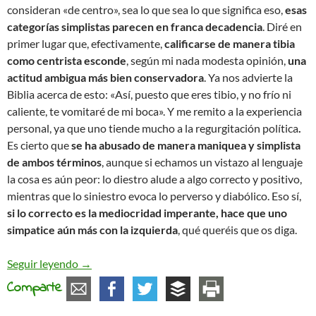
consideran «de centro», sea lo que sea lo que significa eso,
esas
categorías simplistas parecen en franca decadencia
. Diré en
primer lugar que, efectivamente,
calificarse de manera tibia
como centrista esconde
, según mi nada modesta opinión,
una
actitud ambigua más bien conservadora
. Ya nos advierte la
Biblia acerca de esto: «Así, puesto que eres tibio, y no frío ni
caliente, te vomitaré de mi boca». Y me remito a la experiencia
personal, ya que uno tiende mucho a la regurgitación política
.
Es cierto que
se ha abusado de manera maniquea y simplista
de ambos términos
, aunque si echamos un vistazo al lenguaje
la cosa es aún peor: lo diestro alude a algo correcto y positivo,
mientras que lo siniestro evoca lo perverso y diabólico. Eso sí,
si lo correcto es la mediocridad imperante, hace que uno
simpatice aún más con la izquierda
, qué queréis que os diga.
¿Ni de izquierdas, ni de derechas?
Seguir leyendo
→
Comparte