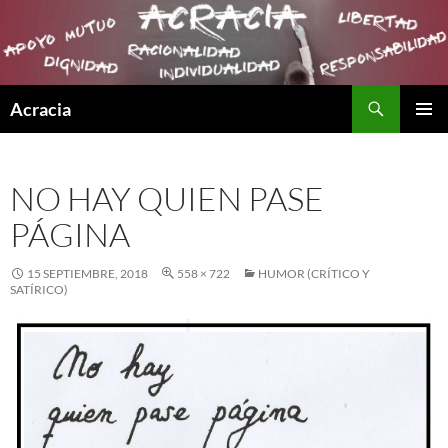
Buscar
Acracia
SALTAR
MENÚ
AL
PRINCI
CONTENIDO
NO HAY QUIEN PASE
PÁGINA
15 SEPTIEMBRE, 2018
558 × 722
HUMOR (CRÍTICO Y
SATÍRICO)