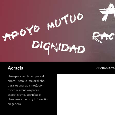
SALTAR AL C
Buscar
Acracia
ANARQUISMO 
Un espacio en la red para el
anarquismo (o, mejor dicho,
para los anarquismos), con
especial atención para el
escepticismo, la crítica, el
librepensamiento y la filosofía
en general