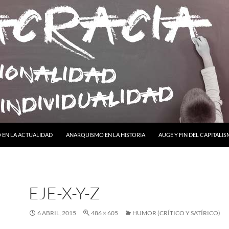
ONTENIDO
EN LA ACTUALIDAD
ANARQUISMO EN LA HISTORIA
AUGE Y FIN DEL CAPITALI
EJE-X-Y-Z
6 ABRIL, 2015
486 × 605
HUMOR (CRÍTICO Y SATÍRICO)