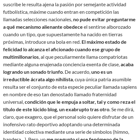
suscribe le resulta ajena la pasión por semejante actividad
futbolística, máxime cuando entran en competición las
llamadas selecciones nacionales,
no pude evitar preguntarme
a qué mecanismo alienante obedece
el sentirse alborozado
cuando un tipo, que supuestamente ha nacido en tierras
próximas, introduce una bola en red.
El máximo estado de
felicidad lo alcanza el aficionado cuando ese grupo de
multimillonarios
, al que peculiarmente llama compatriotas
mediante alguna enajenada conciencia exenta de clase,
acaba
logrando un sonado triunfo
. De acuerdo,
uno es un
irreductible ácrata algo nihilista
, cuya única patria asumible
resulta ser el conjunto de esta especie peculiar llamada sapiens
en nombre de eso tan denostado llamado fraternidad
universal,
condición que le empuja a soltar, tal y como reza el
título de este lúcido blog, un exabrupto tras otro
. Se me dirá,
claro, que exagero, que el personal solo quiere disfrutar de un
inofensivo rato deportivo adoptando una determinada
identidad colectiva mediante una serie de símbolos (himno,
bandera…). Pero, yo
me pregunto si ese fenómeno de la