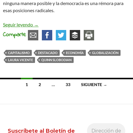
ninguna manera posible y la democracia es una rémora para
esas posiciones radicales.
El capitalismo sueña con un mundo sin democrac
Seguir leyendo
→
Comparte
CAPITALISMO
DESTACADO
ECONOMÍA
GLOBALIZACIÓN
LAURA VICENTE
QUINN SLOBODIAN
Ir
1
2
…
33
SIGUIENTE →
a
las
entradas
Suscríbete al Boletín de