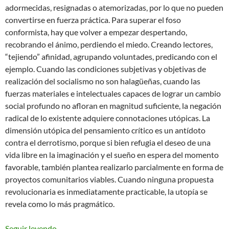
adormecidas, resignadas o atemorizadas, por lo que no pueden
convertirse en fuerza práctica. Para superar el foso
conformista, hay que volver a empezar despertando,
recobrando el ánimo, perdiendo el miedo. Creando lectores,
“tejiendo” afinidad, agrupando voluntades, predicando con el
ejemplo. Cuando las condiciones subjetivas y objetivas de
realización del socialismo no son halagüeñas, cuando las
fuerzas materiales e intelectuales capaces de lograr un cambio
social profundo no afloran en magnitud suficiente, la negación
radical de lo existente adquiere connotaciones utópicas. La
dimensión utópica del pensamiento crítico es un antídoto
contra el derrotismo, porque si bien refugia el deseo de una
vida libre en la imaginación y el sueño en espera del momento
favorable, también plantea realizarlo parcialmente en forma de
proyectos comunitarios viables. Cuando ninguna propuesta
revolucionaria es inmediatamente practicable, la utopía se
revela como lo más pragmático.
El anarquismo práctico y la utopía concreta
Seguir leyendo
→