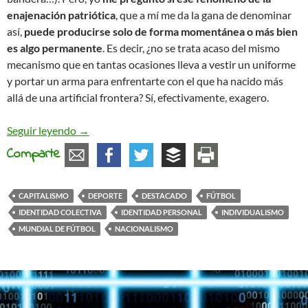
enajenación patriótica
, que a mí me da la gana de denominar
así,
puede producirse solo de forma momentánea o más bien
es algo permanente
. Es decir, ¿no se trata acaso del mismo
mecanismo que en tantas ocasiones lleva a vestir un uniforme
y portar un arma para enfrentarte con el que ha nacido más
allá de una artificial frontera? Sí, efectivamente, exagero.
Sobre el fútbol (y otras reflexiones existenciales)
Seguir leyendo
→
Comparte
CAPITALISMO
DEPORTE
DESTACADO
FÚTBOL
IDENTIDAD COLECTIVA
IDENTIDAD PERSONAL
INDIVIDUALISMO
MUNDIAL DE FÚTBOL
NACIONALISMO