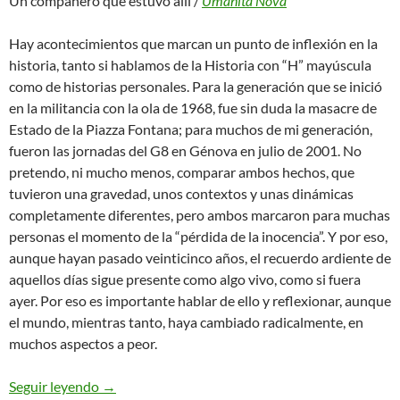
Un compañero que estuvo allí /
Umanità Nova
Hay acontecimientos que marcan un punto de inflexión en la
historia, tanto si hablamos de la Historia con “H” mayúscula
como de historias personales. Para la generación que se inició
en la militancia con la ola de 1968, fue sin duda la masacre de
Estado de la Piazza Fontana; para muchos de mi generación,
fueron las jornadas del G8 en Génova en julio de 2001. No
pretendo, ni mucho menos, comparar ambos hechos, que
tuvieron una gravedad, unos contextos y unas dinámicas
completamente diferentes, pero ambos marcaron para muchas
personas el momento de la “pérdida de la inocencia”. Y por eso,
aunque hayan pasado veinticinco años, el recuerdo ardiente de
aquellos días sigue presente como algo vivo, como si fuera
ayer. Por eso es importante hablar de ello y reflexionar, aunque
el mundo, mientras tanto, haya cambiado radicalmente, en
muchos aspectos a peor.
El recuerdo de ayer para los retos de hoy. 25 añ
Seguir leyendo
→