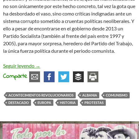
no son únicamente por este hecho concreto, tal vez la gota que
ha desbordado el vaso, sino como críticas indignadas ante un
sistema corrupto sometido a cruentas políticas neoliberales. Y
ello a pesar de encontrarse en el gobierno desde 2013 un
Partido Socialista (también al frente del país entre 1997 y
2005), para mayor sorpresa, heredero del Partido del Trabajo,
la única fuerza política durante el periodo comunista.
Albania, convirtamos el «fin de la historia» en u
Seguir leyendo
→
Comparte
ACONTECIMIENTOS REVOLUCIONARIOS
ALBANIA
COMUNISMO
DESTACADO
EUROPA
HISTORIA
PROTESTAS