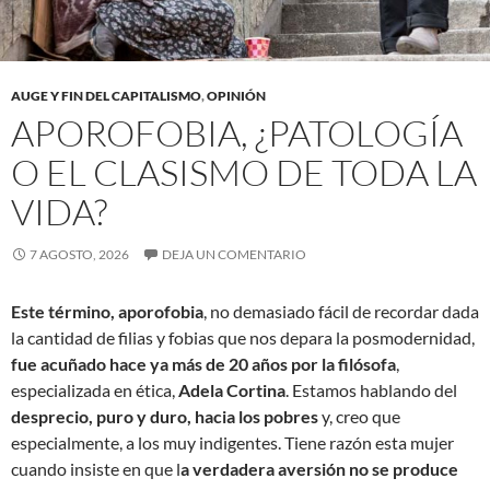
AUGE Y FIN DEL CAPITALISMO
,
OPINIÓN
APOROFOBIA, ¿PATOLOGÍA
O EL CLASISMO DE TODA LA
VIDA?
7 AGOSTO, 2026
DEJA UN COMENTARIO
Este término, aporofobia
, no demasiado fácil de recordar dada
la cantidad de filias y fobias que nos depara la posmodernidad,
fue acuñado hace ya más de 20 años por la filósofa
,
especializada en ética,
Adela Cortina
. Estamos hablando del
desprecio, puro y duro, hacia los pobres
y, creo que
especialmente, a los muy indigentes. Tiene razón esta mujer
cuando insiste en que l
a verdadera aversión no se produce