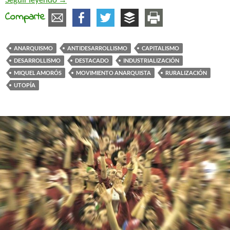
Comparte
ANARQUISMO
ANTIDESARROLLISMO
CAPITALISMO
DESARROLLISMO
DESTACADO
INDUSTRIALIZACIÓN
MIQUEL AMORÓS
MOVIMIENTO ANARQUISTA
RURALIZACIÓN
UTOPÍA