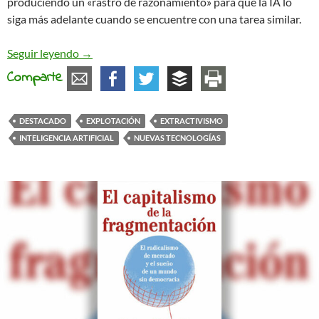
produciendo un «rastro de razonamiento» para que la IA lo
siga más adelante cuando se encuentre con una tarea similar.
El extractivismo humano detrás de la IA
Seguir leyendo
→
Comparte
DESTACADO
EXPLOTACIÓN
EXTRACTIVISMO
INTELIGENCIA ARTIFICIAL
NUEVAS TECNOLOGÍAS