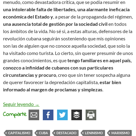
menudo, como devastadora crítica, que se podía resumir en
una intolerable falta de libertades, una alarmante ineficacia
económica del Estado y
, a pesar de la propaganda del régimen,
una ausencia total de gestión por la sociedad civil
en todos
los ámbitos de la vida. No sé si, a estas alturas, defensores de la
revolución cubana seguirán sosteniendo que mis opiniones
son las de alguien que no conoce aquella sociedad, que solo la
ha visitado como turista. Lo cierto, sin querer presumir de unos
grandes conocimientos, es que
tengo familiares en aquel país,
conozco a infinidad de cubanos con sus particulares
circunstancias y procuro
, creo que sin tener sospecha alguna
de querer favorecer la depredación capitalista,
estar bien
informado al margen de proclamas y simplezas
.
Cuba abre sus puertas (al capitalismo)
Seguir leyendo
→
Comparte
CAPITALISMO
CUBA
DESTACADO
LENINISMO
MARXISMO