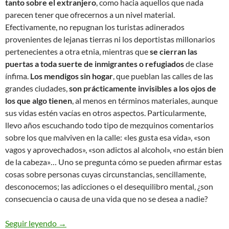
tanto sobre el extranjero
, como hacia aquellos que nada
parecen tener que ofrecernos a un nivel material.
Efectivamente, no repugnan los turistas adinerados
provenientes de lejanas tierras ni los deportistas millonarios
pertenecientes a otra etnia, mientras que
se cierran las
puertas a toda suerte de inmigrantes o refugiados
de clase
ínfima.
Los mendigos sin hogar
, que pueblan las calles de las
grandes ciudades,
son prácticamente invisibles a los ojos de
los que algo tienen
, al menos en términos materiales, aunque
sus vidas estén vacías en otros aspectos. Particularmente,
llevo años escuchando todo tipo de mezquinos comentarios
sobre los que malviven en la calle: «les gusta esa vida», «son
vagos y aprovechados», «son adictos al alcohol», «no están bien
de la cabeza»… Uno se pregunta cómo se pueden afirmar estas
cosas sobre personas cuyas circunstancias, sencillamente,
desconocemos; las adicciones o el desequilibro mental, ¿son
consecuencia o causa de una vida que no se desea a nadie?
Aporofobia, ¿patología o el clasismo de toda la vi
Seguir leyendo
→