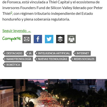
de Fonseca, está vinculada a Thiel Capital y el ecosistema de
inversores Founders Fund de Silicon Valley liderado por Peter
3
Thiel
, con régimen tributario independiente del Estado
hondureño y plena soberanía regulatoria.
Convergencias peligrosas
Seguir leyendo
→
Comparte
DESTACADO
IA
INTELIGENCIA ARTIFICIAL
INTERNET
NANOTECNOLOGÍA
NUEVAS TECNOLOGÍAS
REDES SOCIALES
ROBÓTICA