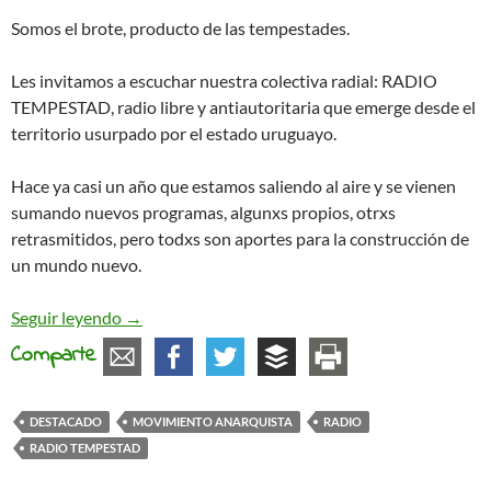
Somos el brote, producto de las tempestades.
Les invitamos a escuchar nuestra colectiva radial: RADIO
TEMPESTAD, radio libre y antiautoritaria que emerge desde el
territorio usurpado por el estado uruguayo.
Hace ya casi un año que estamos saliendo al aire y se vienen
sumando nuevos programas, algunxs propios, otrxs
retrasmitidos, pero todxs son aportes para la construcción de
un mundo nuevo.
Radio Tempestad, radio libre y antiautoritaria
Seguir leyendo
→
Comparte
DESTACADO
MOVIMIENTO ANARQUISTA
RADIO
RADIO TEMPESTAD