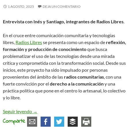
1 AGOSTO, 2025
DEJA UN COMENTARIO
Entrevista con Inés y Santiago, integrantes de Radios Libres
.
En el cruce entre comunicación comunitaria y tecnologías
libres,
Radios Libres
se presenta como un espacio de
reflexión,
formación y producción de conocimiento
que busca
problematizar el uso de las tecnologías desde una mirada
crítica y comprometida con la transformación social. Desde sus
inicios, este proyecto ha sido impulsado por personas
provenientes del ámbito de las
radios comunitarias
, con una
fuerte convicción por el
derecho a la comunicación
y una
práctica política que pone en el centro lo artesanal, lo colectivo
y lo libre.
Radios Libres: Politizar la tecnología desde abajo
Seguir leyendo
→
Comparte