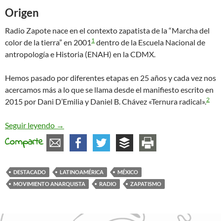
Origen
Radio Zapote nace en el contexto zapatista de la “Marcha del
1
color de la tierra” en 2001
dentro de la Escuela Nacional de
antropología e Historia (ENAH) en la CDMX.
Hemos pasado por diferentes etapas en 25 años y cada vez nos
acercamos más a lo que se llama desde el manifiesto escrito en
2
2015 por Dani D’Emilia y Daniel B. Chávez «Ternura radical».
Radio Zapote, una travesía radial de radical tern
Seguir leyendo
→
Comparte
DESTACADO
LATINOAMÉRICA
MÉXICO
MOVIMIENTO ANARQUISTA
RADIO
ZAPATISMO