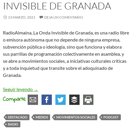
INVISIBLE DE GRANADA
13 MARZO, 2021
DEJA UN COMENTARIO
RadioAlmaina, La Onda Invisible de Granada, es una radio libre
o emisora autónoma que no depende de ninguna empresa,
subvención pública o ideología, sino que funciona y elabora
sus parrillas de programación colectivamente en asamblea, y
se abre a movimientos sociales, a iniciativas culturales críticas
y a toda inquietud que transite sobre el adoquinado de
Granada.
Radio Almaina, La Onda Invisible de Granada
Seguir leyendo
→
Comparte
DESTACADO
MEDIOS
MOVIMIENTOS SOCIALES
PODCAST
RADIO