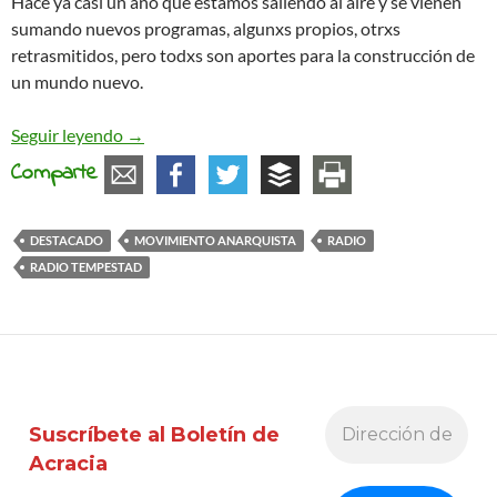
Hace ya casi un año que estamos saliendo al aire y se vienen
sumando nuevos programas, algunxs propios, otrxs
retrasmitidos, pero todxs son aportes para la construcción de
un mundo nuevo.
Radio Tempestad, radio libre y antiautoritaria
Seguir leyendo
→
Comparte
DESTACADO
MOVIMIENTO ANARQUISTA
RADIO
RADIO TEMPESTAD
Suscríbete al Boletín de
Acracia