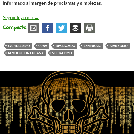
informado al margen de proclamas y simplezas
.
Cuba abre sus puertas (al capitalismo)
Seguir leyendo
→
Comparte
CAPITALISMO
CUBA
DESTACADO
LENINISMO
MARXISMO
REVOLUCIÓN CUBANA
SOCIALISMO