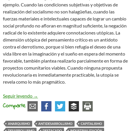
ejemplo. Cuando las condiciones subjetivas y objetivas de
realización del socialismo no son halagüeñas, cuando las
fuerzas materiales e intelectuales capaces de lograr un cambio
social profundo no afloran en magnitud suficiente, la negación
radical de lo existente adquiere connotaciones utópicas. La
dimensión utópica del pensamiento crítico es un antídoto
contra el derrotismo, porque si bien refugia el deseo de una
vida libre en la imaginación y el sueño en espera del momento
favorable, también plantea realizarlo parcialmente en forma de
proyectos comunitarios viables. Cuando ninguna propuesta
revolucionaria es inmediatamente practicable, la utopía se
revela como lo más pragmático.
El anarquismo práctico y la utopía concreta
Seguir leyendo
→
Comparte
ANARQUISMO
ANTIDESARROLLISMO
CAPITALISMO
DESARROLLISMO
DESTACADO
INDUSTRIALIZACIÓN