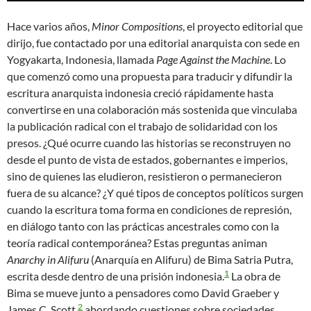
Hace varios años,
Minor Compositions
, el proyecto editorial que
dirijo, fue contactado por una editorial anarquista con sede en
Yogyakarta, Indonesia, llamada
Page
Against the Machine
. Lo
que comenzó como una propuesta para traducir y difundir la
escritura anarquista indonesia creció rápidamente hasta
convertirse en una colaboración más sostenida que vinculaba
la publicación radical con el trabajo de solidaridad con los
presos. ¿Qué ocurre cuando las historias se reconstruyen no
desde el punto de vista de estados, gobernantes e imperios,
sino de quienes las eludieron, resistieron o permanecieron
fuera de su alcance? ¿Y qué tipos de conceptos políticos surgen
cuando la escritura toma forma en condiciones de represión,
en diálogo tanto con las prácticas ancestrales como con la
teoría radical contemporánea? Estas preguntas animan
Anarchy in Alifuru
(Anarquía en Alifuru) de Bima Satria Putra,
1
escrita desde dentro de una prisión indonesia.
La obra de
Bima se mueve junto a pensadores como David Graeber y
2
James C. Scott,
abordando cuestiones sobre sociedades