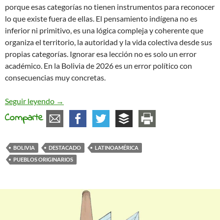
porque esas categorías no tienen instrumentos para reconocer
lo que existe fuera de ellas. El pensamiento indígena no es
inferior ni primitivo, es una lógica compleja y coherente que
organiza el territorio, la autoridad y la vida colectiva desde sus
propias categorías. Ignorar esa lección no es solo un error
académico. En la Bolivia de 2026 es un error político con
consecuencias muy concretas.
Lo que una parte de Bolivia no ve: estructuras indíg
Seguir leyendo
→
Comparte
BOLIVIA
DESTACADO
LATINOAMÉRICA
PUEBLOS ORIGINARIOS