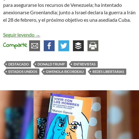
para asegurarse los recursos de Venezuela; ha intentado
anexionarse Groenlandia; junto a Israel declara la guerra a Irán
el 28 de febrero, y el próximo objetivo es una asediada Cuba.
Entrevista a Gwenola Ricordeau: ¿Un cambio de 
Seguir leyendo
→
Comparte
DESTACADO
DONALD TRUMP
ENTREVISTAS
ESTADOS UNIDOS
GWENOLA RICORDEAU
REDES LIBERTARIAS