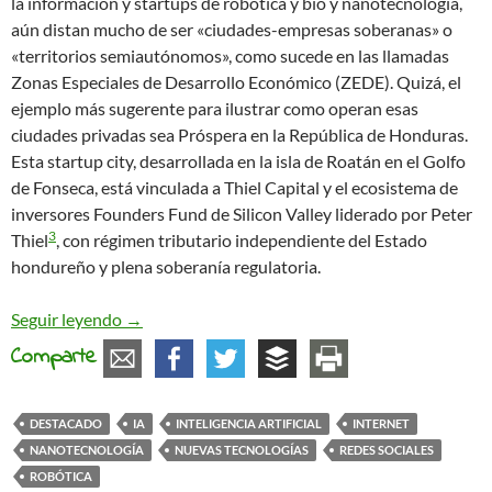
la información y startups de robótica y bio y nanotecnología,
aún distan mucho de ser «ciudades-empresas soberanas» o
«territorios semiautónomos», como sucede en las llamadas
Zonas Especiales de Desarrollo Económico (ZEDE). Quizá, el
ejemplo más sugerente para ilustrar como operan esas
ciudades privadas sea Próspera en la República de Honduras.
Esta startup city, desarrollada en la isla de Roatán en el Golfo
de Fonseca, está vinculada a Thiel Capital y el ecosistema de
inversores Founders Fund de Silicon Valley liderado por Peter
3
Thiel
, con régimen tributario independiente del Estado
hondureño y plena soberanía regulatoria.
Convergencias peligrosas
Seguir leyendo
→
Comparte
DESTACADO
IA
INTELIGENCIA ARTIFICIAL
INTERNET
NANOTECNOLOGÍA
NUEVAS TECNOLOGÍAS
REDES SOCIALES
ROBÓTICA