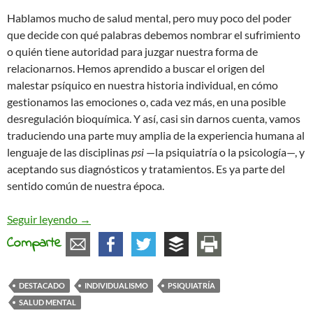
Hablamos mucho de salud mental, pero muy poco del poder
que decide con qué palabras debemos nombrar el sufrimiento
o quién tiene autoridad para juzgar nuestra forma de
relacionarnos. Hemos aprendido a buscar el origen del
malestar psíquico en nuestra historia individual, en cómo
gestionamos las emociones o, cada vez más, en una posible
desregulación bioquímica. Y así, casi sin darnos cuenta, vamos
traduciendo una parte muy amplia de la experiencia humana al
lenguaje de las disciplinas
psi
—la psiquiatría o la psicología—, y
aceptando sus diagnósticos y tratamientos. Es ya parte del
sentido común de nuestra época.
De la salud mental y el control social
Seguir leyendo
→
Comparte
DESTACADO
INDIVIDUALISMO
PSIQUIATRÍA
SALUD MENTAL