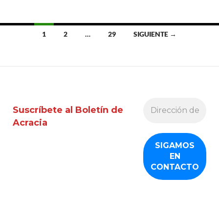
Ir
1
2
…
29
SIGUIENTE →
a
las
entradas
Suscríbete al Boletín de
Acracia