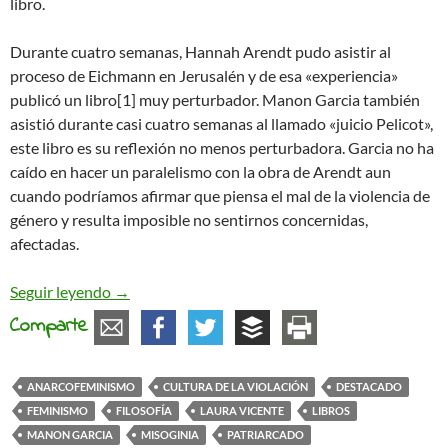
libro.
Durante cuatro semanas, Hannah Arendt pudo asistir al
proceso de Eichmann en Jerusalén y de esa «experiencia»
publicó un libro[1] muy perturbador. Manon Garcia también
asistió durante casi cuatro semanas al llamado «juicio Pelicot»,
este libro es su reflexión no menos perturbadora. Garcia no ha
caído en hacer un paralelismo con la obra de Arendt aun
cuando podríamos afirmar que piensa el mal de la violencia de
género y resulta imposible no sentirnos concernidas,
afectadas.
Manon Garcia, «Vivir con los hombres. Reflexiones
Seguir leyendo
→
Comparte
ANARCOFEMINISMO
CULTURA DE LA VIOLACIÓN
DESTACADO
FEMINISMO
FILOSOFÍA
LAURA VICENTE
LIBROS
MANON GARCIA
MISOGINIA
PATRIARCADO