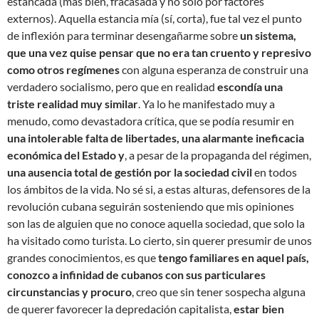
estancada (más bien, fracasada y no solo por factores
externos). Aquella estancia mía (sí, corta), fue tal vez el punto
de inflexión para terminar desengañarme sobre
un sistema,
que una vez quise pensar que no era tan cruento y represivo
como otros regímenes
con alguna esperanza de construir una
verdadero socialismo, pero que en realidad
escondía una
triste realidad muy similar
. Ya lo he manifestado muy a
menudo, como devastadora crítica, que se podía resumir en
una intolerable falta de libertades, una alarmante ineficacia
económica del Estado y
, a pesar de la propaganda del régimen,
una ausencia total de gestión por la sociedad civil
en todos
los ámbitos de la vida. No sé si, a estas alturas, defensores de la
revolución cubana seguirán sosteniendo que mis opiniones
son las de alguien que no conoce aquella sociedad, que solo la
ha visitado como turista. Lo cierto, sin querer presumir de unos
grandes conocimientos, es que
tengo familiares en aquel país,
conozco a infinidad de cubanos con sus particulares
circunstancias y procuro
, creo que sin tener sospecha alguna
de querer favorecer la depredación capitalista,
estar bien