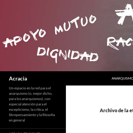
SALTAR AL C
Buscar
Acracia
ANARQUISMO 
Un espacio en la red para el
anarquismo (o, mejor dicho,
para los anarquismos), con
especial atención para el
escepticismo, la crítica, el
Archivo de la e
librepensamiento y la filosofía
en general