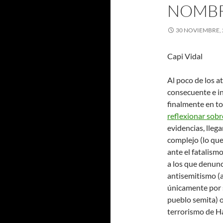
NOMBR
30 NOVIEMBRE, 
Capi Vidal
Al poco de los a
consecuente e in
finalmente en to
reflexionar sobr
evidencias, lleg
complejo (lo qu
ante el fatalismo
a los que denunc
antisemitismo (a
únicamente por s
pueblo semita) o
terrorismo de H