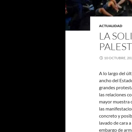
ACTUALIDAD
LA SO
PALEST
10 OCTUBRE, 20
A lo largo del ú
ancho del Estado
grandes protesta
las relaciones co
mayor muestra co
las manifestacio
concreto y posibl
lavado de cara a
embargo de armas