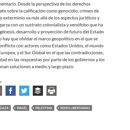
entario. Desde la perspectiva de los derechos
te sobre la calificación como genocidio, crimen de
 exterminio va más allá de los aspectos jurídicos y
arza con un sustrato colonialista y xenófobo que ha
 génesis, desarrollo y proyección de futuro del Estado
no hay que olvidar el marco geopolítico en el que se
conflicto con actores como Estados Unidos, el mundo
Europea, y el Sur Global en el que las contradicciones,
idad en las respuestas por parte de los gobiernos y los
nan soluciones a medio y largo plazo.
rónica de un conﬂicto interminable. Palestina e Israel
→
GAZA
ISRAEL
PALESTINA
REDES LIBERTARIAS