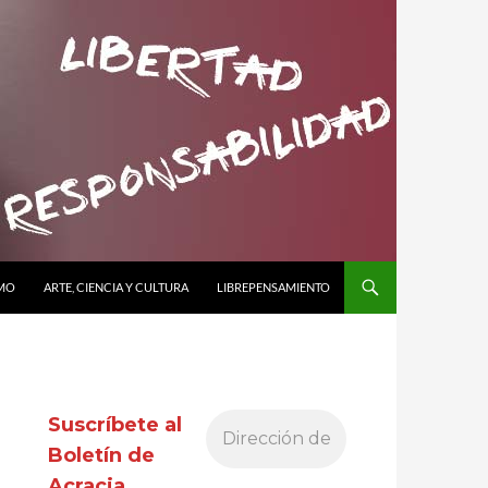
SMO
ARTE, CIENCIA Y CULTURA
LIBREPENSAMIENTO
Suscríbete al
Boletín de
Acracia