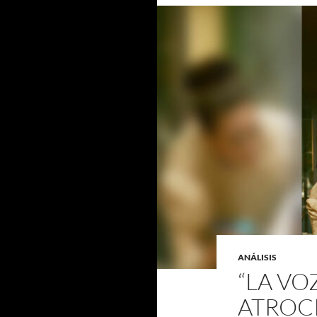
ANÁLISIS
“LA VO
ATROC