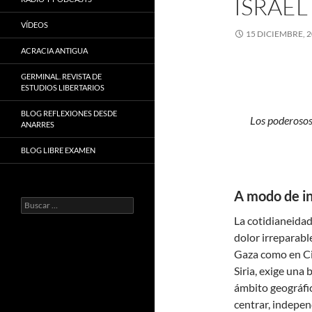
SRAEL
VÍDEOS
15 DICIEMBRE, 
ACRACIA ANTIGUA
GERMINAL. REVISTA DE
ESTUDIOS LIBERTARIOS
BLOG REFLEXIONES DESDE
Los poderosos
ANARRES
BLOG LIBRE EXAMEN
A modo de i
Buscar:
La cotidianeidad
dolor irreparabl
Gaza como en Cis
Siria, exige una
ámbito geográfic
centrar, indepe