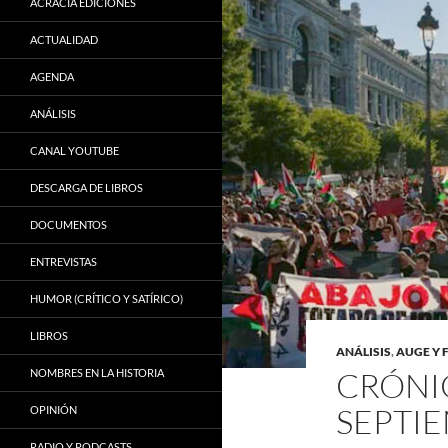
ACRACIA EDICIONES
ACTUALIDAD
AGENDA
ANÁLISIS
CANAL YOUTUBE
DESCARGA DE LIBROS
DOCUMENTOS
ENTREVISTAS
HUMOR (CRÍTICO Y SATÍRICO)
LIBROS
ANÁLISIS
,
AUGE Y 
CRÓNIC
NOMBRES EN LA HISTORIA
SEPTIE
OPINIÓN
RADIO Y PODCASTS