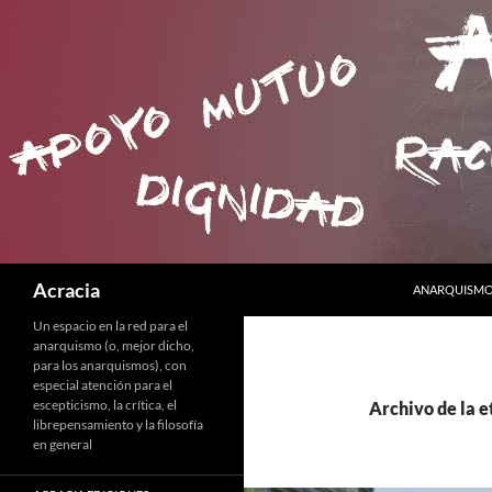
SALTAR AL C
Buscar
Acracia
ANARQUISMO 
Un espacio en la red para el
anarquismo (o, mejor dicho,
para los anarquismos), con
especial atención para el
escepticismo, la crítica, el
Archivo de la 
librepensamiento y la filosofía
en general