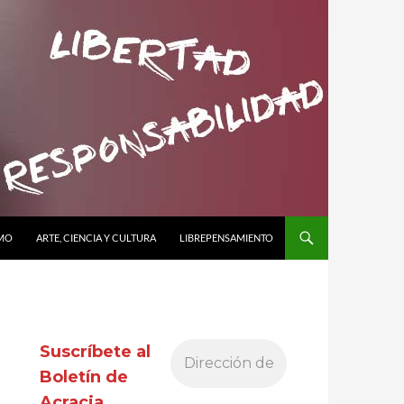
SMO
ARTE, CIENCIA Y CULTURA
LIBREPENSAMIENTO
Suscríbete al
Boletín de
Acracia