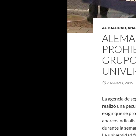
ACTUALIDAD
,
ANA
ALEMAN
PROHIB
GRUPO
UNIVE
3 MARZO, 2019
La agencia de se
realizó una pecu
exigir que se pr
anarcosindicalis
durante la sema
La universidad f