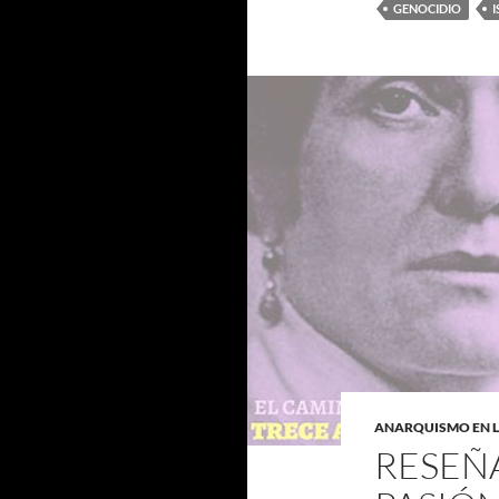
GENOCIDIO
I
ANARQUISMO EN L
RESEÑA