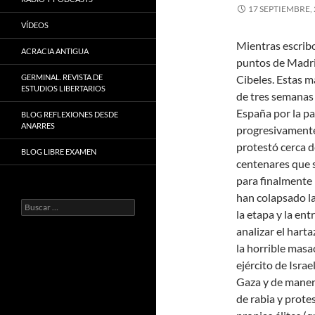
17 SEPTIEMBRE,
VÍDEOS
Mientras escribo
ACRACIA ANTIGUA
puntos de Madrid
GERMINAL. REVISTA DE
Cibeles. Estas m
ESTUDIOS LIBERTARIOS
de tres semanas e
España por la pa
BLOG REFLEXIONES DESDE
ANARRES
progresivamente
protestó cerca d
BLOG LIBRE EXAMEN
centenares que s
para finalmente 
han colapsado la
Buscar:
la etapa y la en
analizar el hart
la horrible masa
ejército de Isra
Gaza y de manera
de rabia y prote