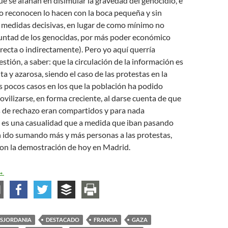
que se afanan en disimular la gravedad del genocidio, e
o reconocen lo hacen con la boca pequeña y sin
 medidas decisivas, en lugar de como mínimo no
luntad de los genocidas, por más poder económico
recta o indirectamente). Pero yo aquí querría
stión, a saber: que la circulación de la información es
a y azarosa, siendo el caso de las protestas en la
s pocos casos en los que la población ha podido
movilizarse, en forma creciente, al darse cuenta de que
s de rechazo eran compartidos y para nada
o es una casualidad que a medida que iban pasando
n ido sumando más y más personas a las protestas,
con la demostración de hoy en Madrid.
rónicas de la caída: Septiembre de 2025
→
ISJORDANIA
DESTACADO
FRANCIA
GAZA