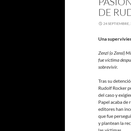
PASIÓN
DE RU
24 SEPTIEMBRE,
Una supervivien
Zenzl (o Zensl) 
fue víctima despué
sobrevivir.
Tras su detención
Rudolf Rocker pu
del caso y exigie
Papel acaba de r
editores han in
que fue persegui
y plantean la r
las víctimas.