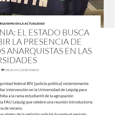
RQUISMO EN LA ACTUALIDAD
IA: EL ESTADO BUSCA
IR LA PRESENCIA DE
S ANARQUISTAS EN LAS
RSIDADES
DEJA UN COMENTARIO
guridad federal BfV [policía política] recientemente
liar intervención en la Universidad de Leipzig para
ohiba a la rama estudiantil de la agrupación
ta FAU Leipzig que celebre una reunión introductoria
na de verano.
ue objeto de la petición policial durante el período