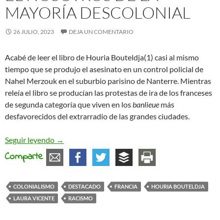
MAYORÍA DESCOLONIAL
26 JULIO, 2023
DEJA UN COMENTARIO
Acabé de leer el libro de Houria Bouteldja(1) casi al mismo
tiempo que se produjo el asesinato en un control policial de
Nahel Merzouk en el suburbio parisino de Nanterre. Mientras
releía el libro se producían las protestas de ira de los franceses
de segunda categoría que viven en los
banlieue
más
desfavorecidos del extrarradio de las grandes ciudades.
El nosotros de la mayoría descolonial
Seguir leyendo
→
Comparte
COLONIALISMO
DESTACADO
FRANCIA
HOURIA BOUTELDJA
LAURA VICENTE
RACISMO