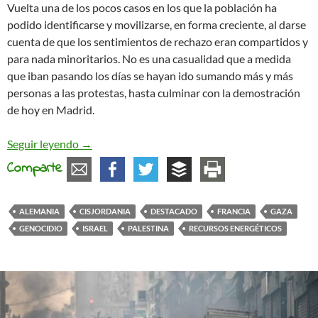
Vuelta una de los pocos casos en los que la población ha
podido identificarse y movilizarse, en forma creciente, al darse
cuenta de que los sentimientos de rechazo eran compartidos y
para nada minoritarios. No es una casualidad que a medida
que iban pasando los días se hayan ido sumando más y más
personas a las protestas, hasta culminar con la demostración
de hoy en Madrid.
Crónicas de la caída: Septiembre de 2025
Seguir leyendo
→
Comparte
ALEMANIA
CISJORDANIA
DESTACADO
FRANCIA
GAZA
GENOCIDIO
ISRAEL
PALESTINA
RECURSOS ENERGÉTICOS