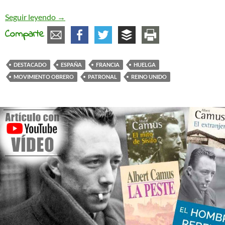
Huelgas en Francia y Reino Unido contra la carestí
Seguir leyendo
→
Comparte
DESTACADO
ESPAÑA
FRANCIA
HUELGA
MOVIMIENTO OBRERO
PATRONAL
REINO UNIDO