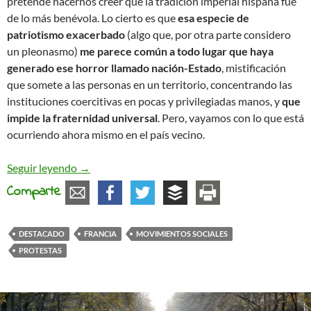
pretende hacernos creer que la tradición imperial hispana fue
de lo más benévola. Lo cierto es que
esa especie de
patriotismo exacerbado
(algo que, por otra parte considero
un pleonasmo)
me parece común a todo lugar que haya
generado ese horror llamado nación-Estado
, mistificación
que somete a las personas en un territorio, concentrando las
instituciones coercitivas en pocas y privilegiadas manos, y
que
impide la fraternidad universal
. Pero, vayamos con lo que está
ocurriendo ahora mismo en el país vecino.
Protestas en el país vecino
Seguir leyendo
→
Comparte
DESTACADO
FRANCIA
MOVIMIENTOS SOCIALES
PROTESTAS