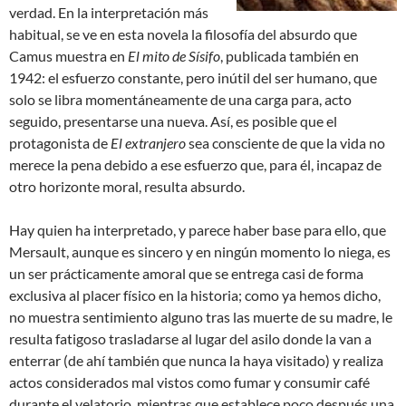
verdad. En la interpretación más
habitual, se ve en esta novela la filosofía del absurdo que
Camus muestra en
El mito de Sísifo
, publicada también en
1942: el esfuerzo constante, pero inútil del ser humano, que
solo se libra momentáneamente de una carga para, acto
seguido, presentarse una nueva. Así, es posible que el
protagonista de
El extranjero
sea consciente de que la vida no
merece la pena debido a ese esfuerzo que, para él, incapaz de
otro horizonte moral, resulta absurdo.
Hay quien ha interpretado, y parece haber base para ello, que
Mersault, aunque es sincero y en ningún momento lo niega, es
un ser prácticamente amoral que se entrega casi de forma
exclusiva al placer físico en la historia; como ya hemos dicho,
no muestra sentimiento alguno tras las muerte de su madre, le
resulta fatigoso trasladarse al lugar del asilo donde la van a
enterrar (de ahí también que nunca la haya visitado) y realiza
actos considerados mal vistos como fumar y consumir café
durante el velatorio, mientras que establece poco después una