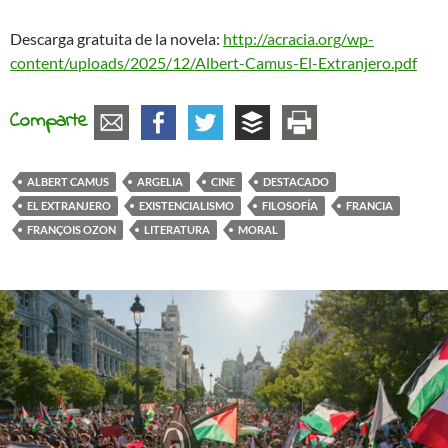
Descarga gratuita de la novela:
http://acracia.org/wp-
content/uploads/2025/12/Albert-Camus-El-Extranjero.pdf
Comparte
ALBERT CAMUS
ARGELIA
CINE
DESTACADO
EL EXTRANJERO
EXISTENCIALISMO
FILOSOFÍA
FRANCIA
FRANÇOIS OZON
LITERATURA
MORAL