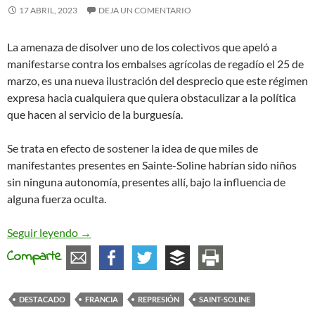
17 ABRIL, 2023
DEJA UN COMENTARIO
La amenaza de disolver uno de los colectivos que apeló a
manifestarse contra los embalses agrícolas de regadío el 25 de
marzo, es una nueva ilustración del desprecio que este régimen
expresa hacia cualquiera que quiera obstaculizar a la política
que hacen al servicio de la burguesía.
Se trata en efecto de sostener la idea de que miles de
manifestantes presentes en Sainte-Soline habrían sido niños
sin ninguna autonomía, presentes allí, bajo la influencia de
alguna fuerza oculta.
“La violencia fue obra de las fuerzas del orden”-
Seguir leyendo
→
Comparte
DESTACADO
FRANCIA
REPRESIÓN
SAINT-SOLINE