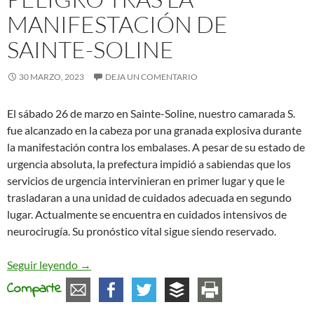
MANIFESTACIÓN DE
SAINTE-SOLINE
30 MARZO, 2023
DEJA UN COMENTARIO
El sábado 26 de marzo en Sainte-Soline, nuestro camarada S.
fue alcanzado en la cabeza por una granada explosiva durante
la manifestación contra los embalases. A pesar de su estado de
urgencia absoluta, la prefectura impidió a sabiendas que los
servicios de urgencia intervinieran en primer lugar y que le
trasladaran a una unidad de cuidados adecuada en segundo
lugar. Actualmente se encuentra en cuidados intensivos de
neurocirugía. Su pronóstico vital sigue siendo reservado.
Comunicado de prensa sobre S., un camarada cuya 
Seguir leyendo
→
Comparte