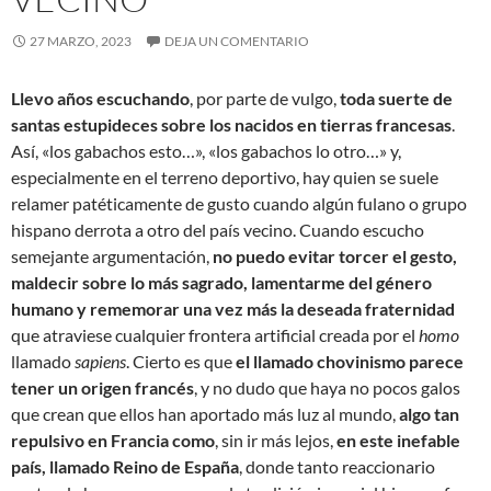
27 MARZO, 2023
DEJA UN COMENTARIO
Llevo años escuchando
, por parte de vulgo,
toda suerte de
santas estupideces sobre los nacidos en tierras francesas
.
Así, «los gabachos esto…», «los gabachos lo otro…» y,
especialmente en el terreno deportivo, hay quien se suele
relamer patéticamente de gusto cuando algún fulano o grupo
hispano derrota a otro del país vecino. Cuando escucho
semejante argumentación,
no puedo evitar torcer el gesto,
maldecir sobre lo más sagrado, lamentarme del género
humano y rememorar una vez más la deseada fraternidad
que atraviese cualquier frontera artificial creada por el
homo
llamado
sapiens
. Cierto es que
el llamado chovinismo parece
tener un origen francés
, y no dudo que haya no pocos galos
que crean que ellos han aportado más luz al mundo,
algo tan
repulsivo en Francia
como
, sin ir más lejos,
en este inefable
país, llamado Reino de España
, donde tanto reaccionario