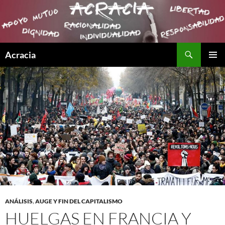
Buscar
Acracia
SALTAR
MENÚ
AL
PRINCI
CONTENIDO
ANÁLISIS
,
AUGE Y FIN DEL CAPITALISMO
HUELGAS EN FRANCIA Y