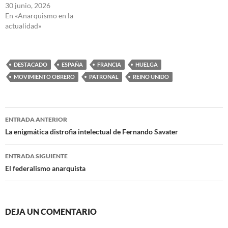
30 junio, 2026
En «Anarquismo en la
actualidad»
DESTACADO
ESPAÑA
FRANCIA
HUELGA
MOVIMIENTO OBRERO
PATRONAL
REINO UNIDO
Navegación
ENTRADA ANTERIOR
de
La enigmática distrofia intelectual de Fernando Savater
entradas
ENTRADA SIGUIENTE
El federalismo anarquista
DEJA UN COMENTARIO