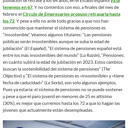
jubilación se retrase a los 64 años, en el Estado español
ya la
tenemos en 67
. Y no contentos con eso, a finales del mes de
febrero el
Círculo de Empresarios propuso retrasarla hasta
los 72
. Y pese a ello no arde todo gracias a que nos han
convencido que mantener el sistema de pensiones es
“insostenible”. Veamos algunos titulares: “Las pensiones
públicas serán insostenibles aunque se suba la edad de
jubilación” (
El Español
), “El sistema de pensiones español está
entre los más insostenibles del mundo” (
La Razón
), “Pensiones:
en cuánto subirá la edad de jubilación en 2023. Estos cambios
buscan la sostenibilidad del sistema de pensiones” (
The
Objective
) y “El sistema de pensiones es «insostenible» y «tiene
fecha de caducidad»” (
La Sexta
), son solo algunos ejemplos.
Pues ya estaría: el sistema de pensiones no se puede sostener
y pese a que el paro juvenil en menores de 25 es altísimo
(30%), es mejor que curremos hasta los 72 a que lo hagan las
jóvenes que actualmente están desempleadas.