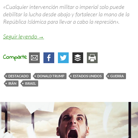
«Cualquier intervención militar o imperial solo puede
debilitar la lucha desde abajo y fortalecer la mano de la
República Islámica para llevar a cabo la represión».
El ataque a Irán es un ataque a todas nosot
Seguir leyendo
→
Comparte
DESTACADO
DONALD TRUMP
ESTADOS UNIDOS
GUERRA
IRÁN
ISRAEL