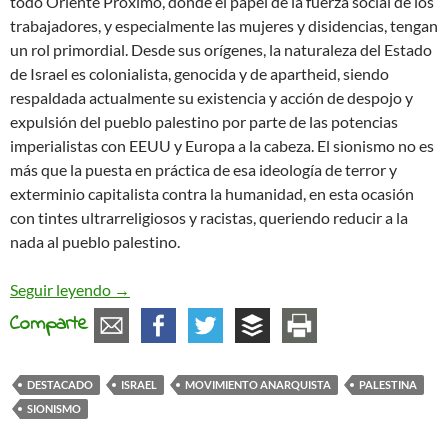
todo Oriente Próximo, donde el papel de la fuerza social de los
trabajadores, y especialmente las mujeres y disidencias, tengan
un rol primordial. Desde sus orígenes, la naturaleza del Estado
de Israel es colonialista, genocida y de apartheid, siendo
respaldada actualmente su existencia y acción de despojo y
expulsión del pueblo palestino por parte de las potencias
imperialistas con EEUU y Europa a la cabeza. El sionismo no es
más que la puesta en práctica de esa ideología de terror y
exterminio capitalista contra la humanidad, en esta ocasión
con tintes ultrarreligiosos y racistas, queriendo reducir a la
nada al pueblo palestino.
Apuntes históricos del antisionismo entre la com
Seguir leyendo
→
Comparte
DESTACADO
ISRAEL
MOVIMIENTO ANARQUISTA
PALESTINA
SIONISMO