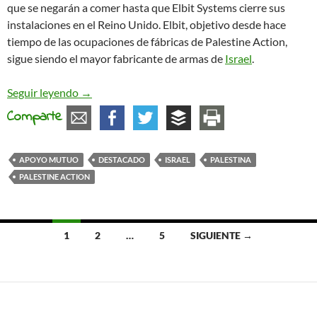
que se negarán a comer hasta que Elbit Systems cierre sus
instalaciones en el Reino Unido. Elbit, objetivo desde hace
tiempo de las ocupaciones de fábricas de Palestine Action,
sigue siendo el mayor fabricante de armas de
Israel
.
Anarquista italiano se une a la huelga de hambre
Seguir leyendo
→
Comparte
APOYO MUTUO
DESTACADO
ISRAEL
PALESTINA
PALESTINE ACTION
Ir
1
2
…
5
SIGUIENTE →
a
las
entradas