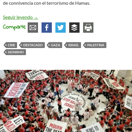
de connivencia con el terrorismo de Hamas.
“La voz de Hind”, las atrocidades en Gaza con no
Seguir leyendo
→
Comparte
CINE
DESTACADO
GAZA
ISRAEL
PALESTINA
SIONISMO