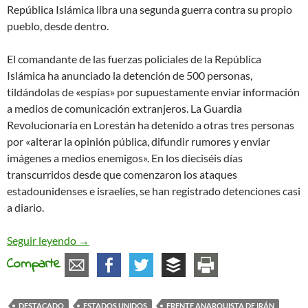
República Islámica libra una segunda guerra contra su propio
pueblo, desde dentro.
El comandante de las fuerzas policiales de la República
Islámica ha anunciado la detención de 500 personas,
tildándolas de «espías» por supuestamente enviar información
a medios de comunicación extranjeros. La Guardia
Revolucionaria en Lorestán ha detenido a otras tres personas
por «alterar la opinión pública, difundir rumores y enviar
imágenes a medios enemigos». En los dieciséis días
transcurridos desde que comenzaron los ataques
estadounidenses e israelíes, se han registrado detenciones casi
a diario.
Irán: guerra y represión
Seguir leyendo
→
Comparte
DESTACADO
ESTADOS UNIDOS
FRENTE ANARQUISTA DE IRÁN