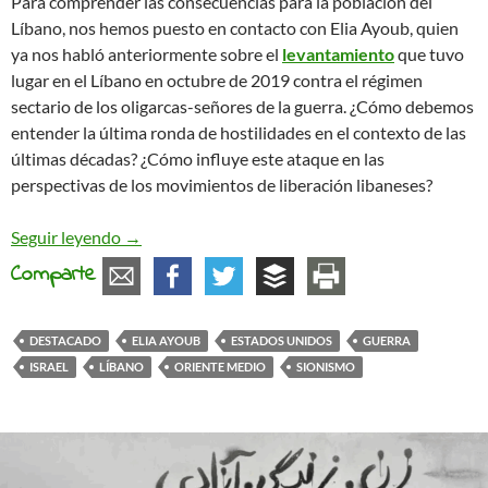
Para comprender las consecuencias para la población del
Líbano, nos hemos puesto en contacto con Elia Ayoub, quien
ya nos habló anteriormente sobre el
levantamiento
que tuvo
lugar en el Líbano en octubre de 2019 contra el régimen
sectario de los oligarcas-señores de la guerra. ¿Cómo debemos
entender la última ronda de hostilidades en el contexto de las
últimas décadas? ¿Cómo influye este ataque en las
perspectivas de los movimientos de liberación libaneses?
«La historia se repite», una perspectiva libanesa s
Seguir leyendo
→
Comparte
DESTACADO
ELIA AYOUB
ESTADOS UNIDOS
GUERRA
ISRAEL
LÍBANO
ORIENTE MEDIO
SIONISMO