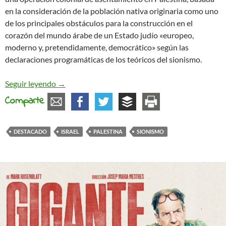
en la consideración de la población nativa originaria como uno
de los principales obstáculos para la construcción en el
corazón del mundo árabe de un Estado judío «europeo,
moderno y, pretendidamente, democrático» según las
declaraciones programáticas de los teóricos del sionismo.
El lobby sionista. Una historia a ambos lados del 
Seguir leyendo
→
Comparte
DESTACADO
ISRAEL
PALESTINA
SIONISMO