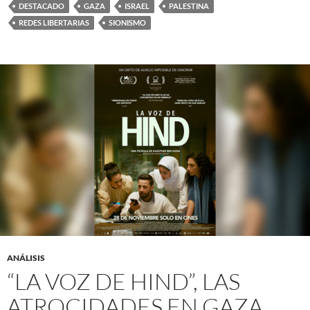
DESTACADO
GAZA
ISRAEL
PALESTINA
REDES LIBERTARIAS
SIONISMO
ANÁLISIS
“LA VOZ DE HIND”, LAS
ATROCIDADES EN GAZA