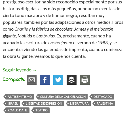
prestigioso escritor ha sido reconocido especialmente por sus
historias dirigidas a los más pequeños, aunque no exentas de
cierto tono macabro y de humor negro; resultan muy
populares, también por las adaptaciones a otros medios, libros
como
Charlie y la fábrica de chocolate
,
James y el melocotón
gigante
,
Matilda
o
Las brujas
. Es, precisamente, cuando ha
acabado la escritura de
Las brujas
en el verano de 1983, y se
encuentra viendo las galeradas de imprenta, cuando comienza
la obra Gigante. Veamos lo que nos cuenta.
La obra «Gigante», Roald Dahl y el antisemitismo
Seguir leyendo
→
Comparte
ANTISEMITISMO
CULTURA DE LA CANCELACIÓN
DESTACADO
ISRAEL
LIBERTAD DE EXPRESIÓN
LITERATURA
PALESTINA
ROALD DAHL
TEATRO