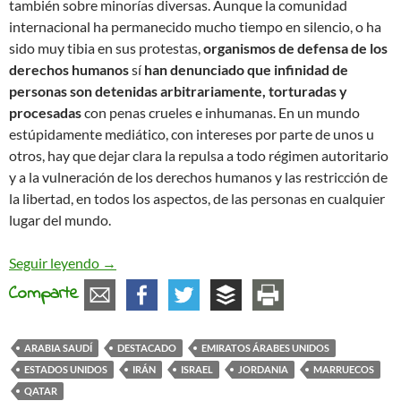
también sobre minorías diversas. Aunque la comunidad
internacional ha permanecido mucho tiempo en silencio, o ha
sido muy tibia en sus protestas,
organismos de defensa de los
derechos humanos
sí
han denunciado que infinidad de
personas son detenidas arbitrariamente, torturadas y
procesadas
con penas crueles e inhumanas. En un mundo
estúpidamente mediático, con intereses por parte de unos u
otros, hay que dejar clara la repulsa a todo régimen autoritario
y a la vulneración de los derechos humanos y las restricción de
la libertad, en todos los aspectos, de las personas en cualquier
lugar del mundo.
La dictadura iraní y la hipocresía de Occidente
Seguir leyendo
→
Comparte
ARABIA SAUDÍ
DESTACADO
EMIRATOS ÁRABES UNIDOS
ESTADOS UNIDOS
IRÁN
ISRAEL
JORDANIA
MARRUECOS
QATAR