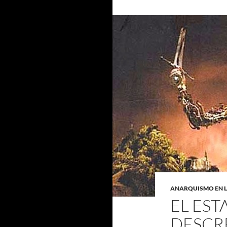
ANARQUISMO EN 
EL EST
DESCR