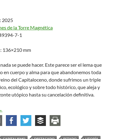
: 2025
nes de la Torre Magnética
49394-7-1
ro: 136×210 mm
 nada se puede hacer. Este parece ser el lema que
o en cuerpo y alma para que abandonemos toda
reino del Capitaloceno, donde sufrimos un triple
co, ecológico y sobre todo histórico, que aleja y
zonte utópico hasta su cancelación definitiva.
l hombre sin horizonte. Materiales sobre la utopía
→
CAPITALISMO
DESTACADO
ESTADO
UTOPÍA