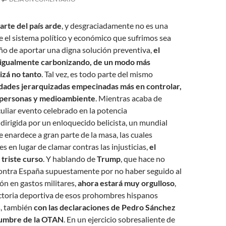
arte del país arde
, y desgraciadamente no es una
e el sistema político y económico que sufrimos sea
ño de aportar una digna solución preventiva,
el
 igualmente carbonizando, de un modo más
izá no tanto
. Tal vez, es todo parte del mismo
dades jerarquizadas empecinadas más en controlar,
a personas y medioambiente
. Mientras acaba de
uliar evento celebrado en la potencia
irigida por un enloquecido belicista, un mundial
enardece a gran parte de la masa, las cuales
es en lugar de clamar contras las injusticias,
el
 triste curso
. Y hablando de
Trump
, que hace no
ontra España supuestamente por no haber seguido al
ión en gastos militares,
ahora estará muy orgulloso
,
ictoria deportiva de esos prohombres hispanos
s, también
con las declaraciones de Pedro Sánchez
cumbre de la OTAN
. En un ejercicio sobresaliente de