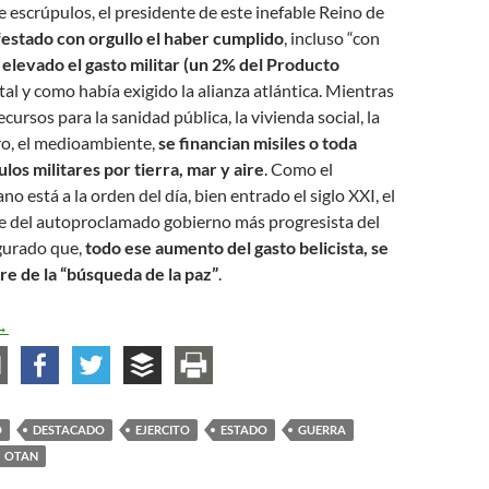
de escrúpulos, el presidente de este inefable Reino de
estado con orgullo el haber cumplido
, incluso “con
 elevado el gasto militar (un 2% del Producto
 tal y como había exigido la alianza atlántica. Mientras
ecursos para la sanidad pública, la vivienda social, la
ro, el medioambiente,
se financian misiles o toda
los militares por tierra, mar y aire
. Como el
no está a la orden del día, bien entrado el siglo XXI, el
te del autoproclamado gobierno más progresista del
gurado que,
todo ese aumento del gasto belicista, se
re de la “búsqueda de la paz”
.
i queremos la paz, desarme inmediato
→
O
DESTACADO
EJERCITO
ESTADO
GUERRA
OTAN