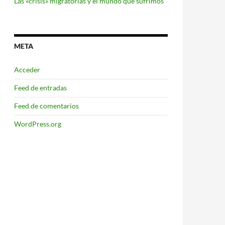
Las «crisis» migratorias y el mundo que sufrimos
META
Acceder
Feed de entradas
Feed de comentarios
WordPress.org