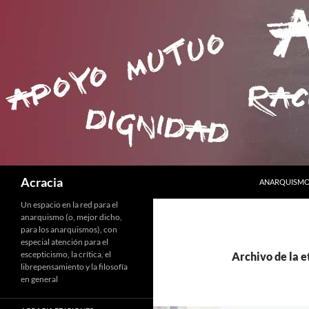
SALTAR AL C
Buscar
Acracia
ANARQUISMO 
Un espacio en la red para el
anarquismo (o, mejor dicho,
para los anarquismos), con
especial atención para el
escepticismo, la crítica, el
Archivo de la e
librepensamiento y la filosofía
en general