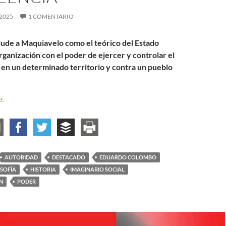
2025
1 COMENTARIO
alude a Maquiavelo como el teórico del Estado
ganización con el poder de ejercer y controlar el
a en un determinado territorio y contra un pueblo
l Estado: creencia y descreencia
→
AUTORIDAD
DESTACADO
EDUARDO COLOMBO
OSOFÍA
HISTORIA
IMAGINARIO SOCIAL
N
PODER