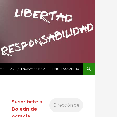
SMO
ARTE, CIENCIA Y CULTURA
LIBREPENSAMIENTO
Suscríbete al
Boletín de
Acracia