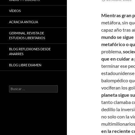
VÍDEOS
Mientras gran p
metáfora, sin qu
ACRACIA ANTIGUA
capaz año tras a
GERMINAL. REVISTA DE
mundo se sigue
ESTUDIOS LIBERTARIOS
metafórico o qu
BLOG REFLEXIONES DESDE
problema,
socie
ANARRES
que en cuidar 
BLOG LIBRE EXAMEN
terminar ese pec
estadounidense d
balompédico que 
vociferan los gol
Buscar:
planeta sigue su
tanto clamaba c
dedillo la invers
no solo con la v
multimillonario
en la reciente 