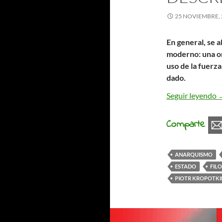
25 NOVIEMBRE, 
En general, se 
moderno: una or
uso de la fuerz
dado.
E
Seguir leyendo
Comparte
ANARQUISMO
ESTADO
FIL
PIOTR KROPOTKI