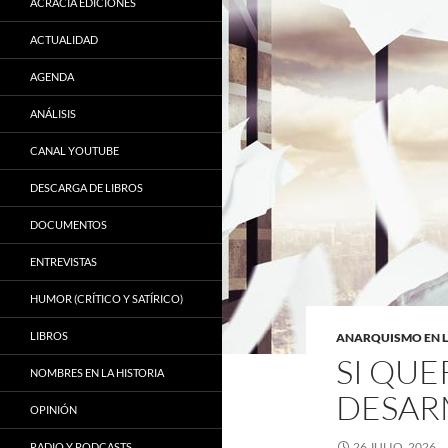
ACRACIA EDICIONES
ACTUALIDAD
AGENDA
ANÁLISIS
CANAL YOUTUBE
DESCARGA DE LIBROS
DOCUMENTOS
ENTREVISTAS
HUMOR (CRÍTICO Y SATÍRICO)
LIBROS
ANARQUISMO EN 
SI QUE
NOMBRES EN LA HISTORIA
DESAR
OPINIÓN
26 JULIO, 2026
RADIO Y PODCASTS