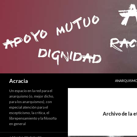
SALTAR AL C
Buscar
Acracia
ANARQUISMO 
Un espacio en la red para el
anarquismo (o, mejor dicho,
para los anarquismos), con
especial atención para el
escepticismo, la crítica, el
Archivo de la e
librepensamiento y la filosofía
en general