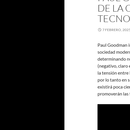
DE LA 
TECNO
7 FEBRERO, 202
Paul Goodman in
sociedad moderna
determinando nu
(negativo, claro 
la tensión entre
por lo tanto en s
existirá poca cie
promoverán las 