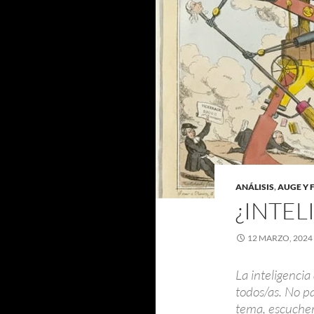
ANÁLISIS
,
AUGE Y 
¿INTEL
12 MARZO, 2024
La inteligencia
todos/as. No p
tema, escuchemo