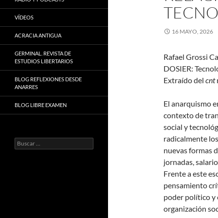
TECNO
VÍDEOS
16 MAYO, 2026
ACRACIA ANTIGUA
GERMINAL. REVISTA DE
Rafael Grossi Ca
ESTUDIOS LIBERTARIOS
DOSIER: Tecnolog
Extraído del
cnt
BLOG REFLEXIONES DESDE
ANARRES
El anarquismo em
BLOG LIBRE EXAMEN
contexto de tra
social y tecnoló
radicalmente lo
Buscar:
nuevas formas de
jornadas, salari
Frente a este es
pensamiento crít
poder político 
organización soci