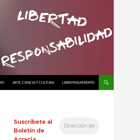
SMO
ARTE, CIENCIA Y CULTURA
LIBREPENSAMIENTO
Suscríbete al
Boletín de
Acracia