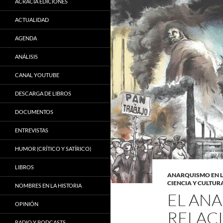
ACRACIA EDICIONES
ACTUALIDAD
AGENDA
ANÁLISIS
CANAL YOUTUBE
DESCARGA DE LIBROS
DOCUMENTOS
ENTREVISTAS
HUMOR (CRÍTICO Y SATÍRICO)
LIBROS
ANARQUISMO EN 
CIENCIA Y CULTUR
NOMBRES EN LA HISTORIA
EL ANA
OPINIÓN
RELAC
RADIO Y PODCASTS