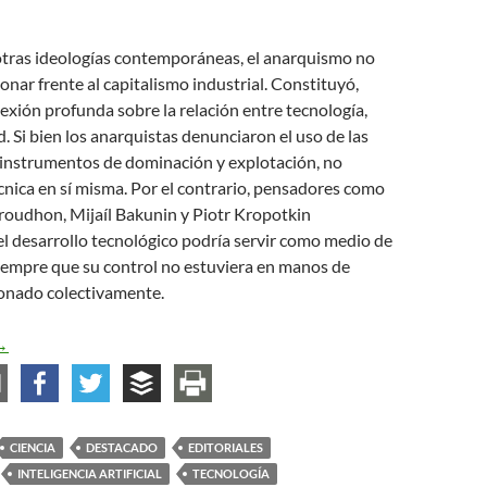
 otras ideologías contemporáneas, el anarquismo no
ionar frente al capitalismo industrial. Constituyó,
exión profunda sobre la relación entre tecnología,
d. Si bien los anarquistas denunciaron el uso de las
nstrumentos de dominación y explotación, no
cnica en sí misma. Por el contrario, pensadores como
roudhon, Mijaíl Bakunin y Piotr Kropotkin
l desarrollo tecnológico podría servir como medio de
iempre que su control no estuviera en manos de
tionado colectivamente.
l anarquismo y su relación con la tecnociencia
→
CIENCIA
DESTACADO
EDITORIALES
INTELIGENCIA ARTIFICIAL
TECNOLOGÍA