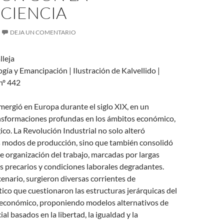
CIENCIA
DEJA UN COMENTARIO
lleja
ía y Emancipación | Ilustración de Kalvellido |
nº 442
ergió en Europa durante el siglo XIX, en un
nsformaciones profundas en los ámbitos económico,
gico. La Revolución Industrial no solo alteró
s modos de producción, sino que también consolidó
 organización del trabajo, marcadas por largas
os precarios y condiciones laborales degradantes.
cenario, surgieron diversas corrientes de
ico que cuestionaron las estructuras jerárquicas del
y económico, proponiendo modelos alternativos de
al basados en la libertad, la igualdad y la