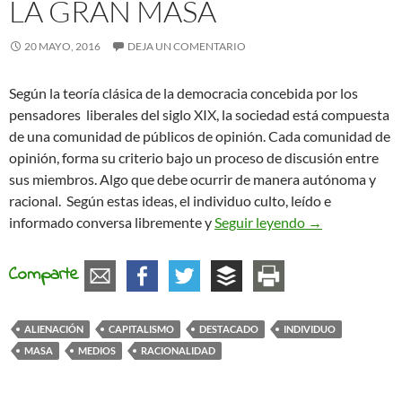
LA GRAN MASA
20 MAYO, 2016
DEJA UN COMENTARIO
Según la teoría clásica de la democracia concebida por los
pensadores liberales del siglo XIX, la sociedad está compuesta
de una comunidad de públicos de opinión. Cada comunidad de
opinión, forma su criterio bajo un proceso de discusión entre
sus miembros. Algo que debe ocurrir de manera autónoma y
racional. Según estas ideas, el individuo culto, leído e
La gran masa
informado conversa libremente y
Seguir leyendo
→
Comparte
ALIENACIÓN
CAPITALISMO
DESTACADO
INDIVIDUO
MASA
MEDIOS
RACIONALIDAD