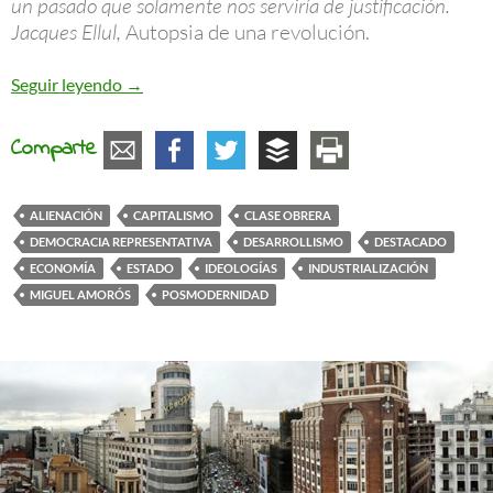
un pasado que solamente nos serviría de justificación.
Jacques Ellul,
Autopsia de una revolución.
Reflexiones acerca de la incierta probabilidad d
Seguir leyendo
→
Comparte
ALIENACIÓN
CAPITALISMO
CLASE OBRERA
DEMOCRACIA REPRESENTATIVA
DESARROLLISMO
DESTACADO
ECONOMÍA
ESTADO
IDEOLOGÍAS
INDUSTRIALIZACIÓN
MIGUEL AMORÓS
POSMODERNIDAD