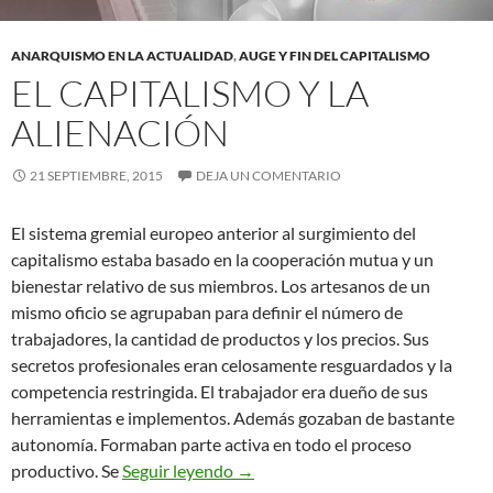
ANARQUISMO EN LA ACTUALIDAD
,
AUGE Y FIN DEL CAPITALISMO
EL CAPITALISMO Y LA
ALIENACIÓN
21 SEPTIEMBRE, 2015
DEJA UN COMENTARIO
El sistema gremial europeo anterior al surgimiento del
capitalismo estaba basado en la cooperación mutua y un
bienestar relativo de sus miembros. Los artesanos de un
mismo oficio se agrupaban para definir el número de
trabajadores, la cantidad de productos y los precios. Sus
secretos profesionales eran celosamente resguardados y la
competencia restringida. El trabajador era dueño de sus
herramientas e implementos. Además gozaban de bastante
autonomía. Formaban parte activa en todo el proceso
El capitalismo y la alienación
productivo. Se
Seguir leyendo
→