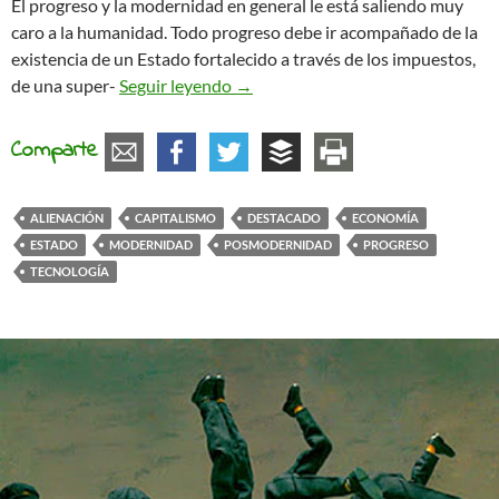
El progreso y la modernidad en general le está saliendo muy
caro a la humanidad. Todo progreso debe ir acompañado de la
existencia de un Estado fortalecido a través de los impuestos,
Reflexiones sobre la Técnica y el E
de una super-
Seguir leyendo
→
Comparte
ALIENACIÓN
CAPITALISMO
DESTACADO
ECONOMÍA
ESTADO
MODERNIDAD
POSMODERNIDAD
PROGRESO
TECNOLOGÍA