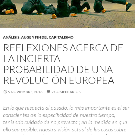
ANÁLISIS
,
AUGE Y FIN DEL CAPITALISMO
REFLEXIONES ACERCA DE
LA INCIERTA
PROBABILIDAD DE UNA
REVOLUCIÓN EUROPEA
9 NOVIEMBRE, 2018
2 COMENTARIOS
En lo que respecta al pasado, lo más importante es el ser
conscientes de la especificidad de nuestro tiempo,
teniendo cuidado de no proyectar, en la medida en que
ello sea posible, nuestra visión actual de las cosas sobre