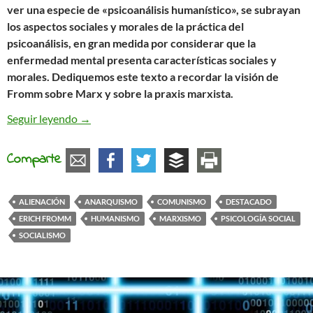
ver una especie de «psicoanálisis humanístico», se subrayan
los aspectos sociales y morales de la práctica del
psicoanálisis, en gran medida por considerar que la
enfermedad mental presenta características sociales y
morales. Dediquemos este texto a recordar la visión de
Fromm sobre Marx y sobre la praxis marxista.
Erich Fromm y la herencia marxista
Seguir leyendo
→
Comparte
ALIENACIÓN
ANARQUISMO
COMUNISMO
DESTACADO
ERICH FROMM
HUMANISMO
MARXISMO
PSICOLOGÍA SOCIAL
SOCIALISMO