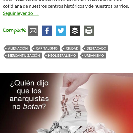
cotidiana de nuestros centros históricos y de nuestros barrios.
Recalificación y alienación de las ciudades
Seguir leyendo
→
Comparte
ALIENACIÓN
CAPITALISMO
CIUDAD
DESTACADO
MERCANTILIZACIÓN
NEOLIBERALISMO
URBANISMO