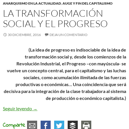
ANARQUISMO EN LA ACTUALIDAD
,
AUGE Y FIN DEL CAPITALISMO
LA TRANSFORMACIÓN
SOCIAL Y EL PROGRESO
30 DICIEMBRE, 2016
DEJA UN COMENTARIO
(La idea de progreso es indisociable de la idea de
transformación social y, desde los comienzos de la
Revolución Industrial, el Progreso –con mayúscula- se
vuelve un concepto central, para el capitalismo y las luchas
sociales, como acumulación ilimitada de las fuerzas
productivas o económicas… Una coincidencia que será
decisiva para la integración de la clase trabajadora al sistema
de producción o económico capitalista.)
La transformación social y el progreso
Seguir leyendo
→
Comparte