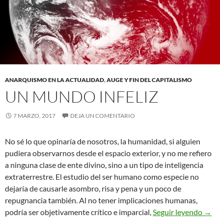
ANARQUISMO EN LA ACTUALIDAD
,
AUGE Y FIN DEL CAPITALISMO
UN MUNDO INFELIZ
7 MARZO, 2017
DEJA UN COMENTARIO
No sé lo que opinaría de nosotros, la humanidad, si alguien
pudiera observarnos desde el espacio exterior, y no me refiero
a ninguna clase de ente divino, sino a un tipo de inteligencia
extraterrestre. El estudio del ser humano como especie no
dejaría de causarle asombro, risa y pena y un poco de
repugnancia también. Al no tener implicaciones humanas,
Un m
podría ser objetivamente crítico e imparcial,
Seguir leyendo
→