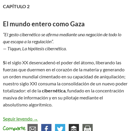
CAPÍTULO 2
El mundo entero como Gaza
“El gesto cibernético se afirma mediante una negación de todo lo
que escapa a la regulación”.
— Tiqqun, La hipótesis cibernética.
S
i el siglo XX desencadenó el poder del átomo, liberando las
fuerzas que duermen en el corazón de la materia y generando
un orden mundial cimentado en su capacidad de aniquilación;
nuestro siglo XXI consuma la consolidación de un nuevo poder
totalizador: el de la
cibernética
, fundado en la concentración
masiva de información y en su pilotaje mediante el
absolutismo algorítmico.
O el Mundo Entero Como Gaza, o la Victoria Pales
Seguir leyendo
→
Comparte