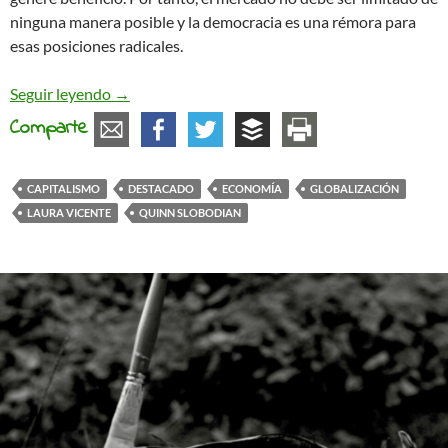
ninguna manera posible y la democracia es una rémora para
esas posiciones radicales.
El capitalismo sueña con un mundo sin democrac
Seguir leyendo
→
Comparte
CAPITALISMO
DESTACADO
ECONOMÍA
GLOBALIZACIÓN
LAURA VICENTE
QUINN SLOBODIAN