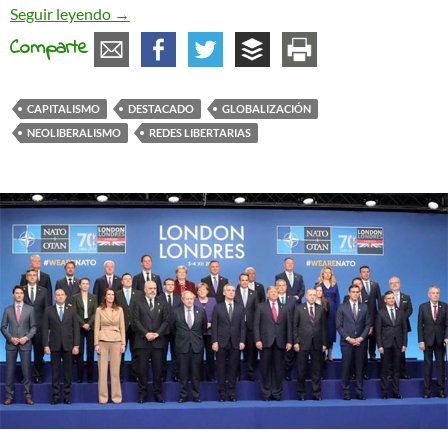
El «globo» de la globalización desde abajo
Seguir leyendo
→
Comparte
CAPITALISMO
DESTACADO
GLOBALIZACIÓN
NEOLIBERALISMO
REDES LIBERTARIAS