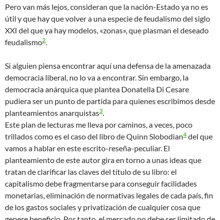
Pero van más lejos, consideran que la nación-Estado ya no es
útil y que hay que volver a una especie de feudalismo del siglo
XXI del que ya hay modelos, «zonas», que plasman el deseado
2
feudalismo
.
Si alguien piensa encontrar aquí una defensa de la amenazada
democracia liberal, no lo va a encontrar. Sin embargo, la
democracia anárquica que plantea Donatella Di Cesare
pudiera ser un punto de partida para quienes escribimos desde
3
planteamientos anarquistas
.
Este plan de lecturas me lleva por caminos, a veces, poco
4
trillados como es el caso del libro de Quinn Slobodian
del que
vamos a hablar en este escrito-reseña-peculiar. El
planteamiento de este autor gira en torno a unas ideas que
tratan de clarificar las claves del título de su libro: el
capitalismo debe fragmentarse para conseguir facilidades
monetarias, eliminación de normativas legales de cada país, fin
de los gastos sociales y privatización de cualquier cosa que
genere beneficio. Por tanto, el mercado no debe ser limitado de