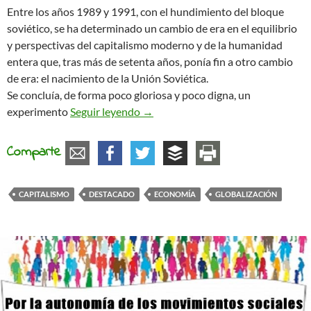
Entre los años 1989 y 1991, con el hundimiento del bloque
soviético, se ha determinado un cambio de era en el equilibrio
y perspectivas del capitalismo moderno y de la humanidad
entera que, tras más de setenta años, ponía fin a otro cambio
de era: el nacimiento de la Unión Soviética.
Se concluía, de forma poco gloriosa y poco digna, un
De la utopía a la distopía
experimento
Seguir leyendo
→
Comparte
CAPITALISMO
DESTACADO
ECONOMÍA
GLOBALIZACIÓN