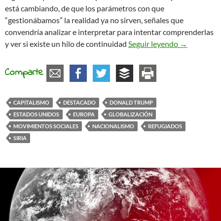
está cambiando, de que los parámetros con que
“gestionábamos” la realidad ya no sirven, señales que
convendría analizar e interpretar para intentar comprenderlas
¿El hilo con
y ver si existe un hilo de continuidad
Seguir leyendo
→
Comparte
CAPITALISMO
DESTACADO
DONALD TRUMP
ESTADOS UNIDOS
EUROPA
GLOBALIZACIÓN
MOVIMIENTOS SOCIALES
NACIONALISMO
REFUGIADOS
SIRIA