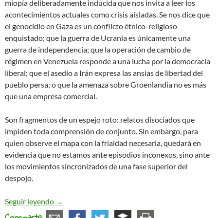
miopía deliberadamente inducida que nos invita a leer los
acontecimientos actuales como crisis aisladas. Se nos dice que
el genocidio en Gaza es un conflicto étnico-religioso
enquistado; que la guerra de Ucrania es únicamente una
guerra de independencia; que la operación de cambio de
régimen en Venezuela responde a una lucha por la democracia
liberal; que el asedio a Irán expresa las ansias de libertad del
pueblo persa; o que la amenaza sobre Groenlandia no es más
que una empresa comercial.
Son fragmentos de un espejo roto: relatos disociados que
impiden toda comprensión de conjunto. Sin embargo, para
quien observe el mapa con la frialdad necesaria, quedará en
evidencia que no estamos ante episodios inconexos, sino ante
los movimientos sincronizados de una fase superior del
despojo.
O el Mundo Entero Como Gaza, o la Victoria Pales
Seguir leyendo
→