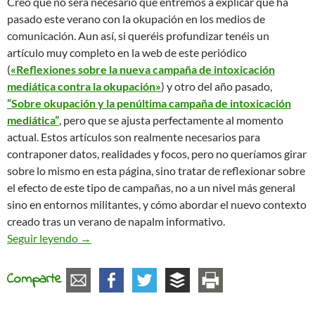
Creo que no será necesario que entremos a explicar qué ha
pasado este verano con la okupación en los medios de
comunicación. Aun así, si queréis profundizar tenéis un
artículo muy completo en la web de este periódico
(
«Reflexiones sobre la nueva campaña de intoxicación
mediática contra la okupación»
) y otro del año pasado,
“Sobre okupación y la penúltima campaña de intoxicación
mediática”
, pero que se ajusta perfectamente al momento
actual. Estos artículos son realmente necesarios para
contraponer datos, realidades y focos, pero no queríamos girar
sobre lo mismo en esta página, sino tratar de reflexionar sobre
el efecto de este tipo de campañas, no a un nivel más general
sino en entornos militantes, y cómo abordar el nuevo contexto
creado tras un verano de napalm informativo.
Estado de alarma (social): otro artículo en defen
Seguir leyendo
→
Comparte