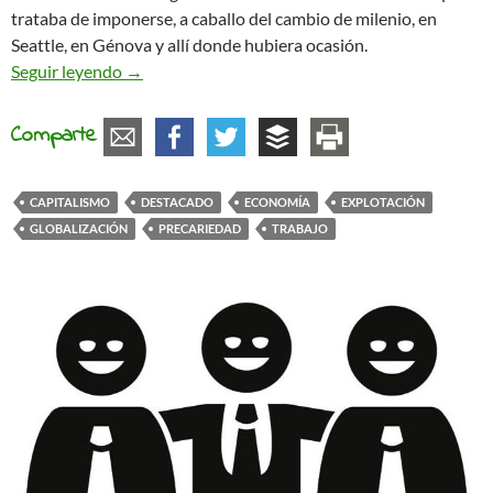
trataba de imponerse, a caballo del cambio de milenio, en
Seattle, en Génova y allí donde hubiera ocasión.
Globalización y explotación
Seguir leyendo
→
Comparte
CAPITALISMO
DESTACADO
ECONOMÍA
EXPLOTACIÓN
GLOBALIZACIÓN
PRECARIEDAD
TRABAJO