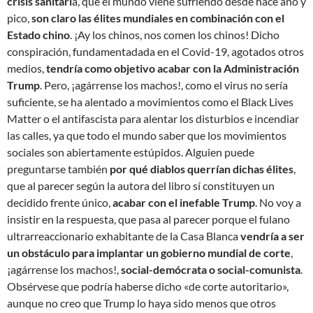
crisis sanitari
a, que el mundo viene sufriendo desde hace año y
pico,
son claro las élites mundiales en combinación con el
Estado chino
. ¡Ay los chinos, nos comen los chinos! Dicho
conspiración, fundamentadada en el Covid-19, agotados otros
medios,
tendría como objetivo acabar con la Administración
Trump
. Pero, ¡agárrense los machos!, como el virus no sería
suficiente, se ha alentado a movimientos como el Black Lives
Matter o el antifascista para alentar los disturbios e incendiar
las calles, ya que todo el mundo saber que los movimientos
sociales son abiertamente estúpidos. Alguien puede
preguntarse también
por qué diablos querrían dichas élites
,
que al parecer según la autora del libro sí constituyen un
decidido frente único,
acabar con el inefable Trump
. No voy a
insistir en la respuesta, que pasa al parecer porque el fulano
ultrarreaccionario exhabitante de la Casa Blanca
vendría a ser
un obstáculo para implantar un gobierno mundial de corte
,
¡agárrense los machos!,
social-demócrata o social-comunista
.
Obsérvese que podría haberse dicho «de corte autoritario»,
aunque no creo que Trump lo haya sido menos que otros