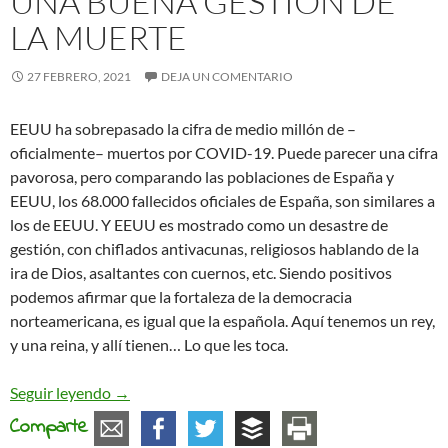
UNA BUENA GESTIÓN DE
LA MUERTE
27 FEBRERO, 2021
DEJA UN COMENTARIO
EEUU ha sobrepasado la cifra de medio millón de –
oficialmente– muertos por COVID-19. Puede parecer una cifra
pavorosa, pero comparando las poblaciones de España y
EEUU, los 68.000 fallecidos oficiales de España, son similares a
los de EEUU. Y EEUU es mostrado como un desastre de
gestión, con chiflados antivacunas, religiosos hablando de la
ira de Dios, asaltantes con cuernos, etc. Siendo positivos
podemos afirmar que la fortaleza de la democracia
norteamericana, es igual que la española. Aquí tenemos un rey,
y una reina, y allí tienen… Lo que les toca.
Una buena gestión de la muerte
Seguir leyendo
→
Comparte