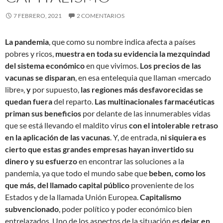
7 FEBRERO, 2021
2 COMENTARIOS
La pandemia
, que como su nombre indica afecta a países
pobres y ricos,
muestra en toda su evidencia la mezquindad
del sistema económico
en que vivimos.
Los precios de las
vacunas se disparan
, en esa entelequia que llaman «mercado
libre»,
y
por supuesto,
las regiones más desfavorecidas se
quedan fuera
del reparto.
Las multinacionales farmacéuticas
priman sus beneficios
por delante de las innumerables vidas
que se está llevando el maldito virus
con el intolerable retraso
en la aplicación de las vacunas
. Y, de entrada,
ni siquiera es
cierto que estas grandes empresas hayan invertido su
dinero y su esfuerzo
en encontrar las soluciones a la
pandemia, ya que todo el mundo sabe que
beben, como los
que más, del llamado capital público
proveniente de los
Estados y de la llamada Unión Europea.
Capitalismo
subvencionado
, poder político y poder económico bien
entrelazados. Uno de los aspectos de la situación es
dejar en