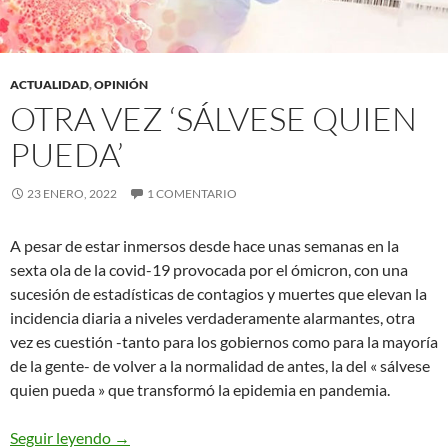
ACTUALIDAD
,
OPINIÓN
OTRA VEZ ‘SÁLVESE QUIEN
PUEDA’
23 ENERO, 2022
1 COMENTARIO
A pesar de estar inmersos desde hace unas semanas en la
sexta ola de la covid-19 provocada por el ómicron, con una
sucesión de estadísticas de contagios y muertes que elevan la
incidencia diaria a niveles verdaderamente alarmantes, otra
vez es cuestión -tanto para los gobiernos como para la mayoría
de la gente- de volver a la normalidad de antes, la del « sálvese
quien pueda » que transformó la epidemia en pandemia.
Otra vez ‘sálvese quien pueda’
Seguir leyendo
→