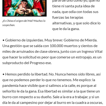
parte de uno como yo, que no
tiene ni santa puta idea de
nada, que odia con todas sus
fuerzas las terapias
¿Es China el origen del Mal? Muchos lo
alternativas, y que solo dice lo
sospechan.
que le da la gana.
• Gobierno de izquierdas. Muy breve: Gobierno de Mierda.
Una gestión que se salda con 100.000 muertos y cientos de
miles de arruinados de clase obrera, junto con un Ingreso Vital
que hacer la solicitud es peor que comerse un estropajo, es un
subproducto del Progreso ese.
• Hemos perdido la libertad. No. Nunca hemos sido libres, así
que no podemos perder lo que no tenemos. Me explico: la
pandemia hace visible que si salimos a la calle, es porque al
señorito le da la gana. Esa libertad es similar a la que tiene un
burro con respecto a su dueño. Sale a la era a trabajar, y si un
día le da al campesino por dejar al burro en la cuadra a oscuras,