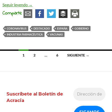
Vacunas
Seguir leyendo
→
Comparte
CORONAVIRUS
DESTACADO
ESPAÑA
GOBIERNO
INDUSTRIA FARMACÉUTICA
VACUNAS
Ir
1
2
…
6
SIGUIENTE →
a
las
entradas
Suscríbete al Boletín de
Acracia