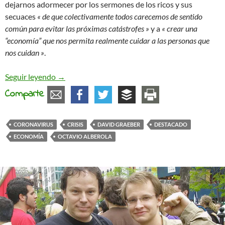
dejarnos adormecer por los sermones de los ricos y sus
secuaces
« de que colectivamente todos carecemos de sentido
común para evitar las próximas catástrofes »
y a
« crear una
“economía” que nos permita realmente cuidar a las personas que
nos cuidan »
.
¿Y si decidimos no ser cómplices?
Seguir leyendo
→
Comparte
CORONAVIRUS
CRISIS
DAVID GRAEBER
DESTACADO
ECONOMÍA
OCTAVIO ALBEROLA