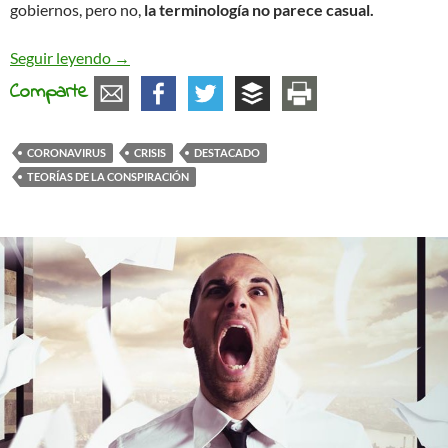
gobiernos, pero no,
la terminología no parece casual.
Conspiranoias (o no)
Seguir leyendo
→
Comparte
CORONAVIRUS
CRISIS
DESTACADO
TEORÍAS DE LA CONSPIRACIÓN