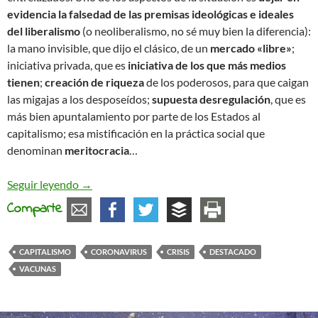
evidencia la falsedad de las premisas ideológicas e ideales
del liberalismo
(o neoliberalismo, no sé muy bien la diferencia):
la mano invisible, que dijo el clásico, de un
mercado «libre»
;
iniciativa privada, que es
iniciativa de los que más medios
tienen
;
creación de riqueza
de los poderosos, para que caigan
las migajas a los desposeídos;
supuesta desregulación
, que es
más bien apuntalamiento por parte de los Estados al
capitalismo; esa mistificación en la práctica social que
denominan
meritocracia
…
La mezquindad del capitalismo
Seguir leyendo
→
Comparte
CAPITALISMO
CORONAVIRUS
CRISIS
DESTACADO
VACUNAS