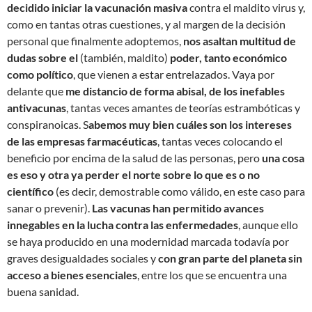
decidido iniciar la vacunación masiva
contra el maldito virus y,
como en tantas otras cuestiones, y al margen de la decisión
personal que finalmente adoptemos,
nos asaltan multitud de
dudas sobre el
(también, maldito)
poder, tanto económico
como político
, que vienen a estar entrelazados. Vaya por
delante que
me distancio de forma abisal, de los inefables
antivacunas
, tantas veces amantes de teorías estrambóticas y
conspiranoicas. S
abemos muy bien cuáles son los intereses
de las empresas farmacéuticas
, tantas veces colocando el
beneficio por encima de la salud de las personas, pero
una cosa
es eso y otra ya perder el norte sobre lo que es o no
científico
(es decir, demostrable como válido, en este caso para
sanar o prevenir).
Las vacunas han permitido avances
innegables en la lucha contra las enfermedades
, aunque ello
se haya producido en una modernidad marcada todavía por
graves desigualdades sociales y
con gran parte del planeta sin
acceso a bienes esenciales
, entre los que se encuentra una
buena sanidad.