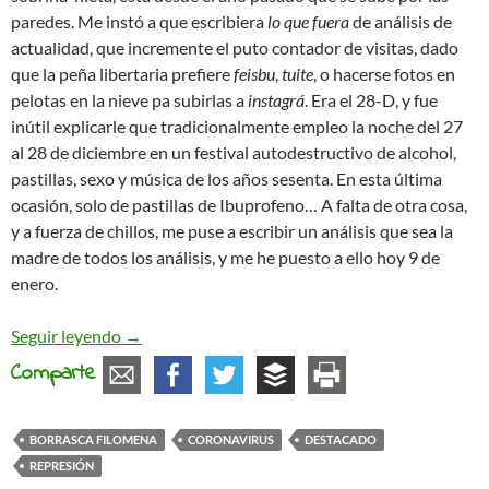
paredes. Me instó a que escribiera
lo que fuera
de análisis de
actualidad, que incremente el puto contador de visitas, dado
que la peña libertaria prefiere
feisbu
,
tuite
, o hacerse fotos en
pelotas en la nieve pa subirlas a
instagrá
. Era el 28-D, y fue
inútil explicarle que tradicionalmente empleo la noche del 27
al 28 de diciembre en un festival autodestructivo de alcohol,
pastillas, sexo y música de los años sesenta. En esta última
ocasión, solo de pastillas de Ibuprofeno… A falta de otra cosa,
y a fuerza de chillos, me puse a escribir un análisis que sea la
madre de todos los análisis, y me he puesto a ello hoy 9 de
enero.
Filomena, la que has liado
Seguir leyendo
→
Comparte
BORRASCA FILOMENA
CORONAVIRUS
DESTACADO
REPRESIÓN